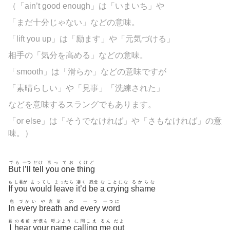
（「ain’t good enough」は「いまいち」や
「まだ十分じゃない」などの意味。
「lift you up」は「励ます」や「元気づける」
相手の「気分を高める」などの意味。
「smooth」は「滑らか」などの意味ですが
「素晴らしい」や「見事」「洗練された」
などを意味するスラングでもあります。
「or else」は「そうでなければ」や「さもなければ」の意
味。）
でも
一つ
だけ
言っ
てお
くけど
But
I’ll
tell
you
one
thing
も
し君が
去ってし
まったら
凄く
残念
な
ことにな
るからな
If
you
would
leave
it’d
be
a
crying
shame
息
づかい
や言葉
の
一つ
一つに
In
every
breath
and
every
word
君
の名前
が僕を
呼ぶよう
に聞こえ
るん
だよ
I
hear
your
name
calling
me
out