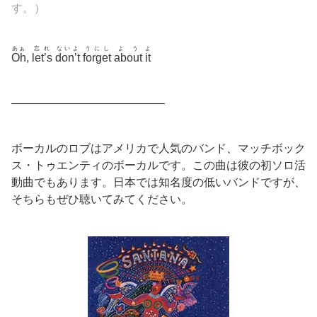
す。）
あぁ
忘れ
ないよ
うにし
よう
よ
Oh
,
let’s
don’t
forget
about
it
—————————————–
ボーカルのロブはアメリカで人気のバンド、マッチボック
ス・トゥエンティのボーカルです。この曲は彼の初ソロ活
動曲でもあります。日本では知名度の低いバンドですが、
そちらもぜひ聴いてみてください。