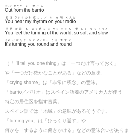
バリオ
のそこ
ら
中から
Out
from
the
barrio
君は
ラジオ
から
僕のリズ
ム
を聴
くんだ
You
hear
my
rhythm
on
your
radio
世界
が回
る
のを感じ
る
だろ
とても
優
しく
ゆっ
くりと
You
feel
the
turning
of
the
world
,
so
soft
and
slow
それ
は君をぐ
るぐ
るとひっ
くり
返すぞ
It’s
turning
you
round
and
round
（「I’ll tell you one thing」は「一つだけ言っておく」
や「一つだけ確かなことがある」などの意味。
「crying shame」は「非常に残念」の意味。
「barrio／バリオ」はスペイン語圏のアメリカ人が使う
特定の居住区を指す言葉。
スペイン語では「地域」の意味があるそうです。
「turning you」は「ひっくり返す」や
何かを「するように働きかける」などの意味合いがありま