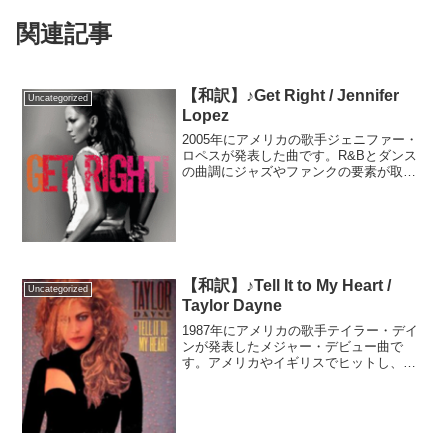
関連記事
【和訳】♪Get Right / Jennifer
Uncategorized
Lopez
2005年にアメリカの歌手ジェニファー・
ロペスが発表した曲です。R&Bとダンス
の曲調にジャズやファンクの要素が取り
込まれており、評論家から高評価を受
け、世界中でヒットしました。MVではジ
ェニファーが8役を演じており、目でも楽
しめます。このM...
【和訳】♪Tell It to My Heart /
Uncategorized
Taylor Dayne
1987年にアメリカの歌手テイラー・デイ
ンが発表したメジャー・デビュー曲で
す。アメリカやイギリスでヒットし、グ
ラミー賞にもノミネートされました。と
にかく、音楽史に残るのではと言うくら
い、力強い歌唱力が魅力です。元々は誰
にも採用されなかった曲...