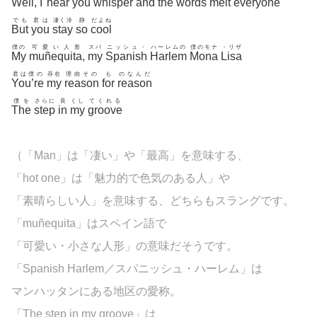
Well
,
I
hear
you
whisper
and
the
words
melt
everyone
でも
君は
凄く冷
静
だよね
But
you
stay
so
cool
僕の
可愛い人形
スパ
ニッシュ・
ハーレムの
僕のモナ
・リザ
My
muñequita
,
my
Spanish
Harlem
Mona
Lisa
君は僕の
存在
理由その
も
のなんだ
You’re
my
reason
for
reason
僕を
さらに
良
くし
てくれる
The
step
in
my
groove
（「Man」は「凄い」や「最高」を意味する、
「hot one」は「魅力的で色気のある人」や
「素晴らしい人」を意味する、どちらもスラングです。
「
muñequita」はスペイン語で
「可愛い・小さな人形」の意味だそうです。
「Spanish Harlem／スパニッシュ・ハーレム」は
マンハッタンにある地区の愛称。
「The step in my groove」は