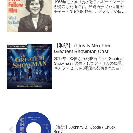
1963年にアメリカの歌手ペギー・マーチ
が発表した曲です。当時カナダや香港の
チャートで1位を獲得し、アメリカや日本
でもヒットしました。その後、多くの歌
手にカバーされ、今では世界中で愛され
る大衆曲の一つとなりました。元は1961
年にフランスの...
【和訳】♪This Is Me / The
Uncategorized
Greatest Showman Cast
2017年に公開された映画「The Greatest
Showman」の曲としてアメリカの歌手、
キアラ・セトルの歌唱で発表された曲で
す。アカデミー賞歌曲賞にノミネートさ
れ、ゴールデングローブ賞では最優秀主
題歌賞を獲得しました。後にアメリカ
の...
【和訳】♪Johnny B. Goode / Chuck
Berry