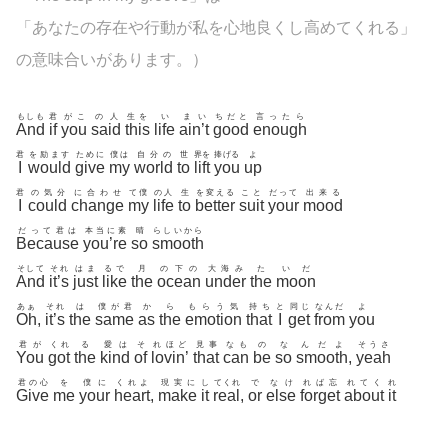
「あなたの存在や行動が私を心地良くし高めてくれる」
の意味合いがあります。）
もしも
君
がこ
の人
生を
い
まい
ちだと
言ったら
And
if
you
said
this
life
ain’t
good
enough
君
を励ます
ために
僕は
自分の
世
界を
捧げる
よ
I
would
give
my
world
to
lift
you
up
君
の気分
に合わせ
て僕
の人
生
を変える
こと
だって
出来る
I
could
change
my
life
to
better
suit
your
mood
だって君は
本当に素
晴
らしいから
Because
you’re
so
smooth
そして
それ
はま
るで
月
の下の
大海み
た
いだ
And
it’s
just
like
the
ocean
under
the
moon
あぁ
それ
は
僕が君
か
ら
もらう気
持ち
と
同じ
なんだ
よ
Oh
,
it’s
the
same
as
the
emotion
that
I
get
from
you
君が
くれ
る
愛は
そ
れほど
見事
なも
の
な
んだよ
そうさ
You
got
the
kind
of
lovin’
that
can
be
so
smooth
,
yeah
君の心
を
僕に
くれよ
現実に
し
てくれ
で
なけ
れば忘
れてく
れ
Give
me
your
heart
,
make
it
real
,
or
else
forget
about
it