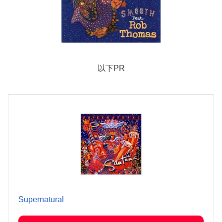
以下PR
Supernatural