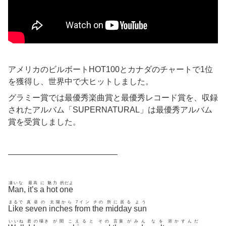
アメリカのビルボートHOT100とカナダのチャートで1位
を獲得し、世界中で大ヒットしました。
グラミー賞では最優秀楽曲賞と最優秀レコード賞を、収録
されたアルバム「SUPERNATURAL」は最優秀アルバム
賞を受賞しました。
—————————————–
凄いな
最高
に
魅力
的だよ
Man
,
it’s
a
hot
one
まるで
真昼の
太陽から
7イン
チの
所に居る
よう
Like
seven
inches
from
the
midday
sun
いいね
君
の囁き
が聞
こえると
その
言葉
がみん
なを
溶かすんだ