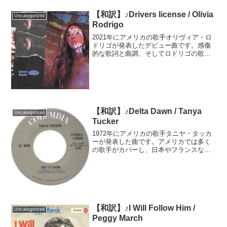
【和訳】♪Drivers license / Olivia
Uncategorized
Rodrigo
2021年にアメリカの歌手オリヴィア・ロ
ドリゴが発表したデビュー曲です。感傷
的な歌詞と曲調、そしてロドリゴの歌声
が高く評価され、最年少で米ビルボード
HOT100の初登場1位を獲得しました。ア
メリカだけでなく世界各地で1位を獲得し
た大ヒット曲...
【和訳】♪Delta Dawn / Tanya
Uncategorized
Tucker
1972年にアメリカの歌手タニヤ・タッカ
ーが発表した曲です。アメリカでは多く
の歌手がカバーし、日本やフランスなど
では各国の歌詞に訳されながら歌い継が
れている曲です。元はアメリカの歌手ア
レックス・ハーヴェイが自身のアルバム
収録曲として発表しま...
【和訳】♪I Will Follow Him /
Uncategorized
Peggy March