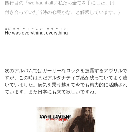
四行目の「we had it all／私たち全てを手にした」は
付き合っていた当時の心境かな、と解釈しています。）
彼が
全て
だったんだ
全てだった
He
was
everything
,
everything
———————————
次のアルバムではガーリーなロックを披露するアヴリルで
すが、この時はまだアルタナティブ感が残っていてよく聴
いていました。病気を乗り越えて今でも精力的に活動され
ています。また日本にも来て欲しいですね。