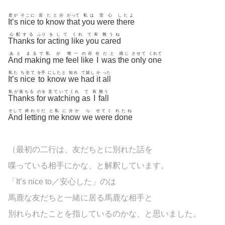
君が
そこに
居
たと分
かって
私は
安心
したよ
It’s
nice
to
know
that
you
were
there
心配する
ふり
をして
くれ
て有
難うね
Thanks
for
acting
like
you
cared
あと
まるで私
が
唯一
の存
在
だと
感じ
させて
くれて
And
making
me
feel
like
I
was
the
only
one
私た
ち全て
を手
にしたと
知れ
て嬉し
か
った
It’s
nice
to
know
we
had
it
all
私が落ちる
のを
見ていてくれ
て
有
難う
Thanks
for
watching
as
I
fall
そして
終わりだ
と私
に分か
ら
せてく
れたね
And
letting
me
know
we
were
done
（最初の二行は、友だちとに別れた話を
喋っている相手にかな、と解釈しています。
「It’s nice to／安心した」のは
馬鹿な友だちと一緒に居る馬鹿な相手と
別れられたことを指しているのかな、と思いました。