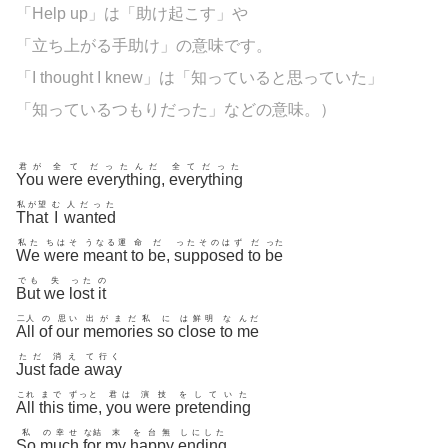
「Help up」は「助け起こす」や
「立ち上がる手助け」の意味です。
「I thought I knew」は「知っていると思っていた」
「知っているつもりだった」などの意味。）
君が
全て
だったんだ
全てだった
You
were
everything
,
everything
私が望
む
人だった
That
I
wanted
私た
ちはそ
うなる運
命
だ
ったそのはず
だ
った
We
were
meant
to
be
,
supposed
to
be
でも
失
った
の
But
we
lost
it
二人
の
思い
出がまだ私
に
は鮮明
な
んだ
All
of
our
memories
so
close
to
me
ただ
消え
て行く
Just
fade
away
これ
まで
ずっと
君は
演技
をしていた
All
this
time
,
you
were
pretending
私
の幸せ
な結
末
を台無
しにした
So
much
for
my
happy
ending