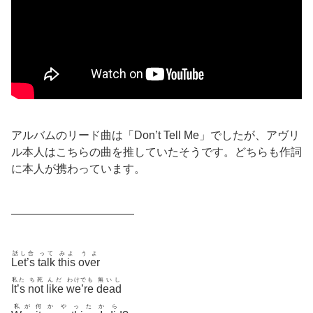
アルバムのリード曲は「Don’t Tell Me」でしたが、アヴリ
ル本人はこちらの曲を推していたそうです。どちらも作詞
に本人が携わっています。
———————————
話し合
って
みよ
うよ
Let’s
talk
this
over
私た
ち死
んだ
わけでも
無いし
It’s
not
like
we’re
dead
私が
何
かやった
か
ら