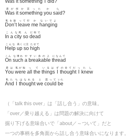
Was
it
something
I
did
?
君が
何
か言った
か
ら
Was
it
something
you
said
?
私を放
って行
か
ないでよ
Don’t
leave
me
hanging
こ
ん
な死
ん
だ街で
In
a
city
so
dead
こんな
高く
に立
たせて
Help
up
so
high
こん
な壊れ
や
すい糸の上
になんて
On
such
a
breakable
thread
君は
私が知
っ
て
いるは
ず
の全てだ
っ
たし
You
were
all
the
things
I
thought
I
knew
私た
ち
はなれる
と
思って
いた
And
I
thought
we
could
be
（「talk this over」は「話し合う」の意味。
「over／乗り越える」は問題の解決に向けて
掘り下げる意味合いで「about／～ついて」だと
一つの事柄を多角面から話し合う意味合いになります。