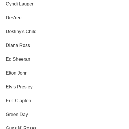
Cyndi Lauper
Des'ree
Destiny's Child
Diana Ross
Ed Sheeran
Elton John
Elvis Presley
Eric Clapton
Green Day
Guns N' Roses