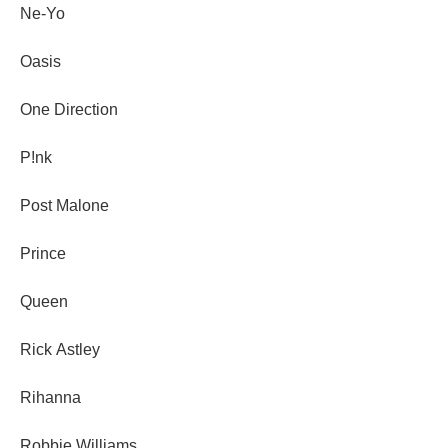
Ne-Yo
Oasis
One Direction
P!nk
Post Malone
Prince
Queen
Rick Astley
Rihanna
Robbie Williams