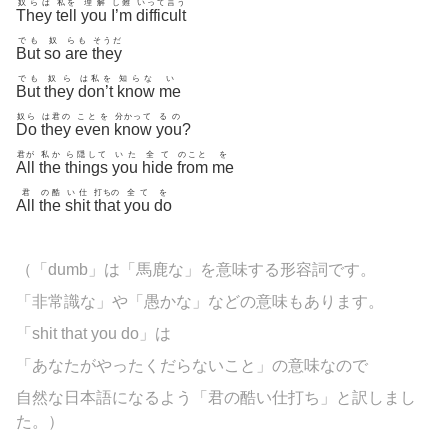
奴らは
私を
理解
し難
いって言う
They
tell
you
I’m
difficult
でも
奴
らも
そうだ
But
so
are
they
でも
奴ら
は私を
知らな
い
But
they
don’t
know
me
奴ら
は君の
ことを
分かって
るの
Do
they
even
know
you
?
君が
私か
ら隠して
いた
全て
のこと
を
All
the
things
you
hide
from
me
君
の酷
い仕
打ちの
全て
を
All
the
shit
that
you
do
（「dumb」は「馬鹿な」を意味する形容詞です。
「非常識な」や「愚かな」などの意味もあります。
「shit that you do」は
「あなたがやったくだらないこと」の意味なので
自然な日本語になるよう「君の酷い仕打ち」と訳しまし
た。）