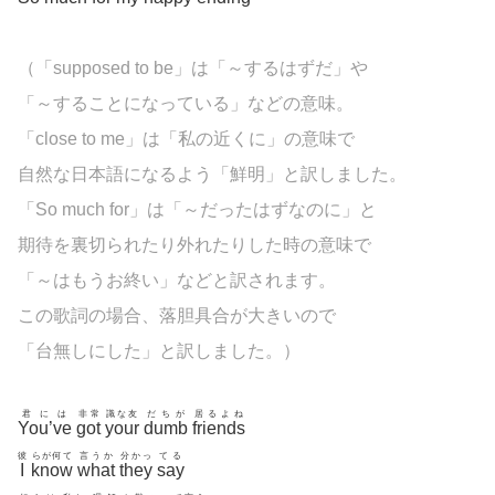
（「supposed to be」は「～するはずだ」や
「～することになっている」などの意味。
「close to me」は「私の近くに」の意味で
自然な日本語になるよう「鮮明」と訳しました。
「So much for」は「～だったはずなのに」と
期待を裏切られたり外れたりした時の意味で
「～はもうお終い」などと訳されます。
この歌詞の場合、落胆具合が大きいので
「台無しにした」と訳しました。）
君には
非常
識な友
だちが
居るよね
You’ve
got
your
dumb
friends
彼
らが何て
言うか
分かっ
てる
I
know
what
they
say