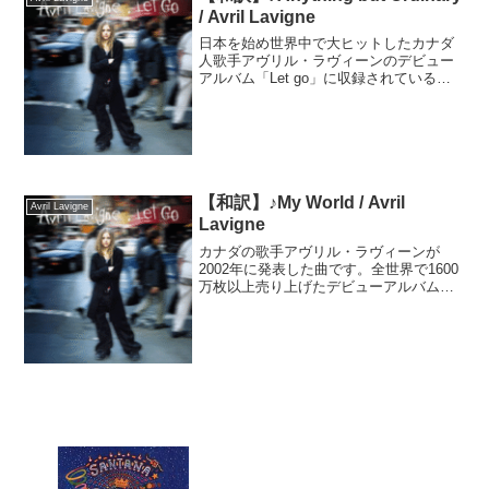
/ Avril Lavigne
日本を始め世界中で大ヒットしたカナダ
人歌手アヴリル・ラヴィーンのデビュー
アルバム「Let go」に収録されている曲
です。アルバムは2002年に発売され世界
で2000万枚、日本だけでも200万枚の売
り上げを記録しました。私の周りでも洋
楽を聴か...
【和訳】♪My World / Avril
Avril Lavigne
Lavigne
カナダの歌手アヴリル・ラヴィーンが
2002年に発表した曲です。全世界で1600
万枚以上売り上げたデビューアルバム
「Let Go」の収録曲として広く知られて
います。作詞にはアヴリル自身も参加
し、アヴリル本人のことを歌った内容に
なっています。作...