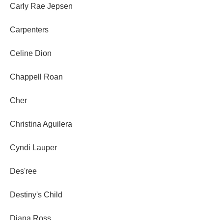
Carly Rae Jepsen
Carpenters
Celine Dion
Chappell Roan
Cher
Christina Aguilera
Cyndi Lauper
Des'ree
Destiny's Child
Diana Ross