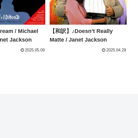
am / Michael
【和訳】♪Doesn’t Really
net Jackson
Matte / Janet Jackson
2025.05.09
2025.04.29