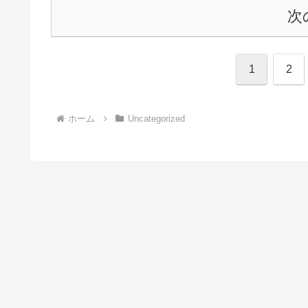
次
1
2
ホーム
Uncategorized