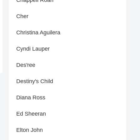
Cher
Christina Aguilera
Cyndi Lauper
Des'ree
Destiny's Child
Diana Ross
Ed Sheeran
Elton John