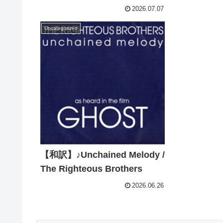
2026.07.07
Uncategorized
【和訳】♪Unchained Melody /
The Righteous Brothers
2026.06.26