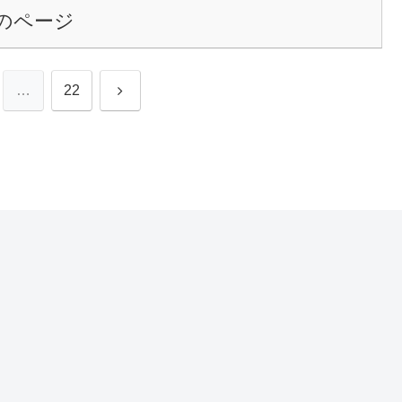
のページ
次
…
22
へ