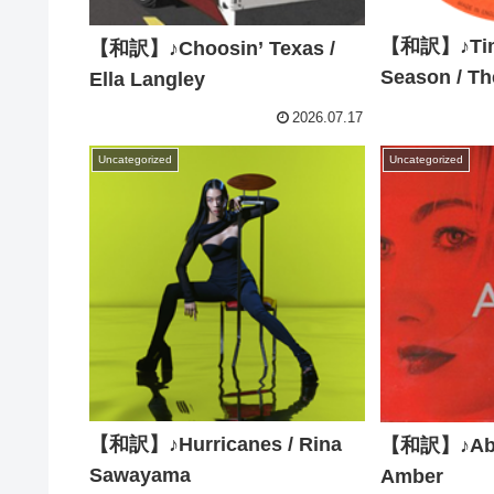
【和訳】♪Tim
【和訳】♪Choosin’ Texas /
Season / T
Ella Langley
2026.07.17
Uncategorized
Uncategorized
【和訳】♪Hurricanes / Rina
【和訳】♪Abov
Sawayama
Amber