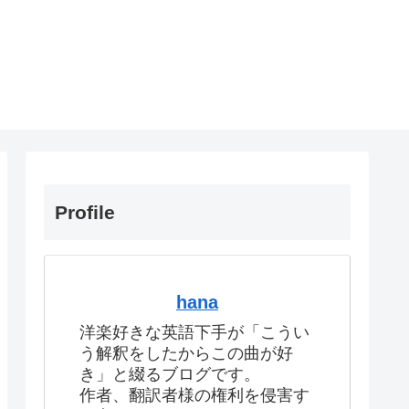
Profile
hana
洋楽好きな英語下手が「こうい
う解釈をしたからこの曲が好
き」と綴るブログです。
作者、翻訳者様の権利を侵害す