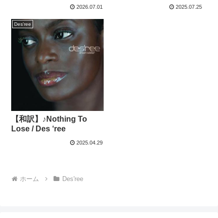
2026.07.01
2025.07.25
Des'ree
【和訳】♪Nothing To
Lose / Des ‘ree
2025.04.29
ホーム
Des'ree