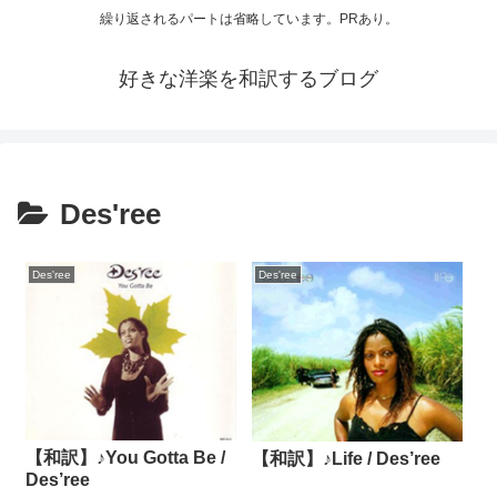
繰り返されるパートは省略しています。PRあり。
好きな洋楽を和訳するブログ
Des'ree
Des'ree
Des'ree
【和訳】♪You Gotta Be /
【和訳】♪Life / Des’ree
Des’ree