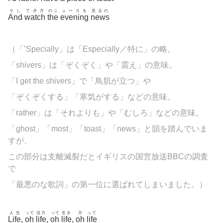
そし
て夕方
のニ
ュースを
見るの
And
watch
the
evening
news
（「’
Specially」は
「Especially／特に」の略。
「
shivers」は「ぞくぞく」や「震え」の意味。
「I get the
shivers」で「鳥肌が立つ」や
「ぞくぞくする」「寒気がする」などの意味。
「rather」は「それよりも」や「むしろ」などの意味。
「ghost」「most」「toast」「news」と韻を踏んでいま
すが、
この部分は支離滅裂だとイギリスの国営放送BBCの調査
で
「最悪のな歌詞」の第一位に選ばれてしまいました。）
人生
って
活力
って
生き
方
って
Life
,
oh
life
,
oh
life
,
oh
life