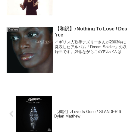
した。94年の発売後、95年にCMで使われ
ヒット、98年の「Life」の世界的ヒットを
機に再販してヒット、99年にもCMで使
わ...
【和訳】♪Nothing To Lose / Des
Des'ree
‘ree
イギリス人歌手デズリーさんが2003年に
発表したアルバム「Dream Soldier」の収
録曲です。残念ながらこのアルバムは商
業的に成功できなかったそうですが、個
人的に大好きな曲です。1997年には同名
タイトルの映画がアメリカで公開されて
い...
【和訳】♪Love Is Gone / SLANDER ft.
Dylan Matthew