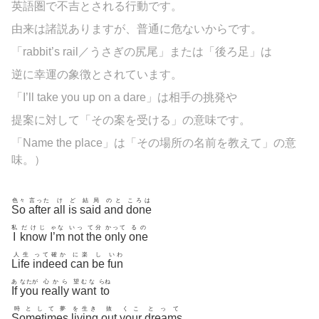
英語圏で不吉とされる行動です。
由来は諸説ありますが、普通に危ないからです。
「rabbit’s rail／うさぎの尻尾」または「後ろ足」は
逆に幸運の象徴とされています。
「I’ll take you up on a dare」は相手の挑発や
提案に対して「その案を受ける」の意味です。
「Name the place」は「その場所の名前を教えて」の意
味。）
色々
言った
け
ど
結局
のと
ころは
So
after
all
is
said
and
done
私
だけじ
ゃな
いっ
て分
かって
るの
I
know
I’m
not
the
only
one
人生
って確か
に楽
し
いわ
Life
indeed
can
be
fun
あ
なたが
心から
望むな
らね
If
you
really
want
to
時として夢
を生き
抜
くこ
とって
Sometimes
living
out
your
dreams