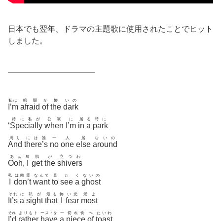
日本でも翌年、ドラマの主題歌に使用されたことでヒット
しました。
———————————
私は
暗闇
が
怖
いの
I’m
afraid
of
the
dark
特に私が
公演
に
居
る
時に
‘
Specially
when
I’m
in
a
park
周り
には誰
一
人
居
ないの
And
there’s
no
one
else
around
あぁ
鳥
肌
が
立つわ
Ooh
,
I
get
the
shivers
私
は幽霊
なんて
見
た
く
ないの
I
don’t
want
to
see
a
ghost
それ
は
私が
最も
怖
い光
景よ
It’s
a
sight
that
I
fear
most
それ
よりもト
ーストを
一
切れ食
べ
たいわ
I’d
rather
have
a
piece
of
toast