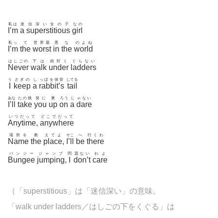
私は
迷
信深い女の子
なの
I’m
a
superstitious
girl
私っ
て
世界最
悪
な
のよね
I’m
the
worst
in
the
world
はしごの
下は
絶対く
ぐらない
Never
walk
under
ladders
う
さぎの
し
っぽを保管
してる
I
keep
a
rabbit’s
tail
あな
たの挑
発に
乗
ろう
じ
ゃない
I’ll
take
you
up
on
a
dare
いつだって
どこでだって
Anytime
,
anywhere
場所を
教
えてよ
そこ
へ
行くわ
Name
the
place
,
I’ll
be
there
バンジー
ジャンプ
問
題ない
わよ
Bungee
jumping
,
I
don’t
care
（「
superstitious」は「迷信深い」の意味。
「walk under ladders／はしごの下をくぐる」は