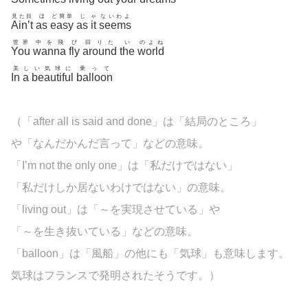
見た目
ほ
ど簡単
じ
ゃ
ないわよ
Ain’t
as
easy
as
it
seems
世界
中を飛
び
回りた
い
のよね
You
wanna
fly
around
the
world
美
し
い気球に
乗って
In
a
beautiful
balloon
（「after all is said and done」は「結局のところ」
や「なんだかんだ言って」などの意味。
「I’m not the only one」は「私だけではない」
「私だけしか居ないわけではない」の意味。
「living out」は「～を実現させている」や
「～を生き抜いている」などの意味。
「balloon」は「風船」の他にも「気球」も意味します。
気球はフランスで発明されたそうです。）