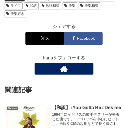
ライフ
和訳
歌詞和訳
洋楽
洋楽和訳
洋楽好き
シェアする
X
Facebook
hanaをフォローする
関連記事
【和訳】♪You Gotta Be / Des’ree
Des'ree
1994年にイギリスの歌手デズリーが発表
した曲です。ヨーロッパを中心にヒット
し、再販やCMの起用などで長く愛されま