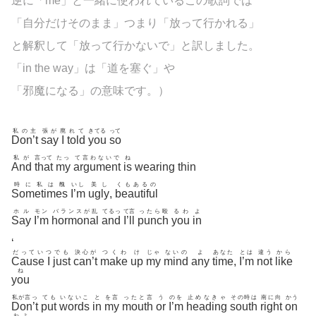
逆に「me」と一緒に使われているこの歌詞では
「自分だけそのまま」つまり「放って行かれる」
と解釈して「放って行かないで」と訳しました。
「in the way」は「道を塞ぐ」や
「邪魔になる」の意味です。）
私の主
張が
廃
れて
きてる
って
Don’t
say
I
told
you
so
私が
言って
たっ
て言わないで
ね
And
that
my
argument
is
wearing thin
時に私は醜
いし
美し
くもあるの
Sometimes
I’m
ugly
,
beautiful
ホル
モン
バランスが乱
てるっ
て言
ったら殴
るわ
よ
Say
I’m
hormonal
and
I’ll
punch
you
in
‘
だってい
つ
でも
決心が
つくわ
け
じゃ
ないの
よ
あなた
とは
違う
から
Cause
I
just
can’t
make
up
my
mind
any
time
,
I’m
not
like
ね
you
私が言っ
ても
いないこ
と
を言
ったと言
う
のを
止めなきゃ
その時は
南に向
かう
Don’t
put
words
in
my
mouth
or
I’m
heading
south
right
on
わよ