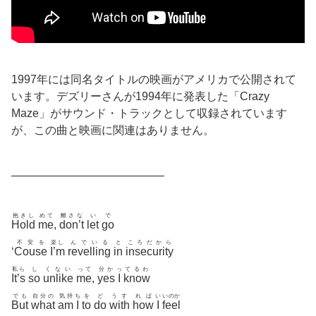
1997年には同名タイトルの映画がアメリカで公開されて
います。デズリーさんが1994年に発表した「Crazy
Maze」がサウンド・トラックとして収録されています
が、この曲と映画に関連はありません。
—————————————–
抱きし
めて
離さな
い
で
Hold
me
,
don’t
let
go
不安を
楽し
んでいる
と
ころだから
‘
Couse
I’m
revelling
in
insecurity
私ら
し
くない
って
分か
っ
てるわ
It’s
so
unlike
me
,
yes
I
know
でも
自分の
気持
ち
を
ど
うす
れば
い
いのか
But
what
am
I
to
do
with
how
I
feel