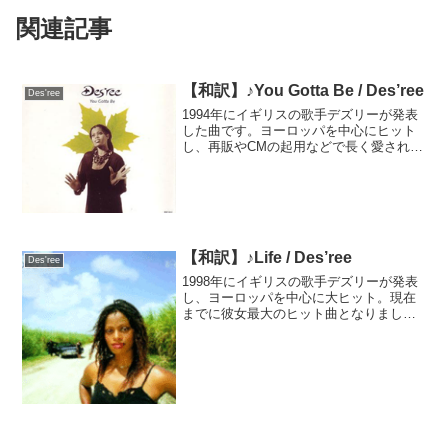
関連記事
【和訳】♪You Gotta Be / Des’ree
Des'ree
1994年にイギリスの歌手デズリーが発表
した曲です。ヨーロッパを中心にヒット
し、再販やCMの起用などで長く愛されま
した。94年の発売後、95年にCMで使われ
ヒット、98年の「Life」の世界的ヒットを
機に再販してヒット、99年にもCMで使
わ...
【和訳】♪Life / Des’ree
Des'ree
1998年にイギリスの歌手デズリーが発表
し、ヨーロッパを中心に大ヒット。現在
までに彼女最大のヒット曲となりまし
た。日本でも翌年、ドラマの主題歌に使
用されたことでヒットしました。------------
--------------------...