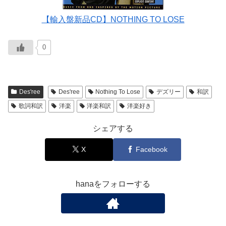
【輸入盤新品CD】NOTHING TO LOSE
0
Des'ree
Des'ree
Nothing To Lose
デズリー
和訳
歌詞和訳
洋楽
洋楽和訳
洋楽好き
シェアする
X
Facebook
hanaをフォローする