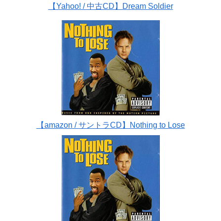
【Yahoo! / 中古CD】Dream Soldier
【amazon / サントラCD】Nothing to Lose