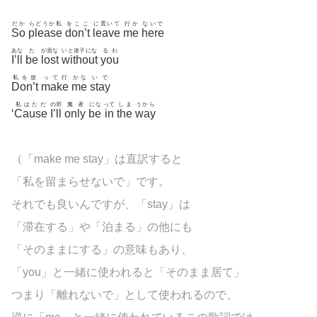
だか
らどうか私
をここ
に置いて
行か
ないで
So
please
don’t
leave
me
here
あな
た
が居な
いと迷子にな
るわ
I’ll
be
lost
without
you
私を放
って行
かな
いで
Don’t
make
me
stay
私はただ
の邪
魔者
にな
って
しま
うから
‘
Cause
I’ll
only
be
in
the
way
（「make me stay」は直訳すると
「私を留まらせないで」です。
それでも良いんですが、「stay」は
「滞在する」や「泊まる」の他にも
「そのままにする」の意味もあり、
「you」と一緒に使われると「そのまま居て」
つまり「離れないで」として使われるので、