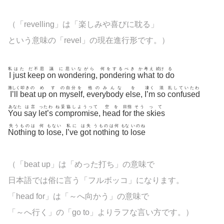
（「revelling」は「楽しみや喜びに耽る」
という意味の「revel」の現在進行形です。）
私
はた
だ不思
議
に思いながら
何をするべき
か考え
続け
る
I
just
keep
on
wondering
,
pondering
what
to
do
激しく
叩きの
め
す
の自分を
他のみんな
を
凄く
混
乱していたわ
I’ll
beat
up
on
myself
,
everybody
else
,
I’m
so
confused
あなた
は言
ったわ
ね妥協しようって
空を
目指
そう
って
You
say
let’s
compromise
,
head
for
the
skies
失うものは
何
もない
私に
は失
うものは何
もな
いのね
Nothing
to
lose
,
I’ve
got
nothing
to
lose
（「beat up」は「めった打ち」の意味で
日本語では俗に言う「フルボッコ」になります。
「head for」は「～へ向かう」の意味で
「～へ行く」の「go to」よりラフな言い方です。）