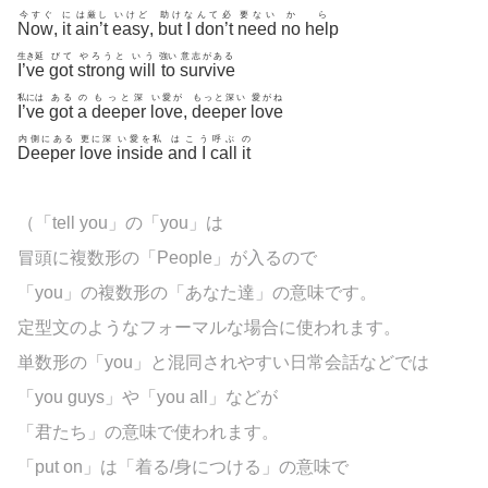
今すぐ
に
は厳し
いけど
助け
な
んて必
要ない
か
ら
Now
,
it
ain’t
easy
,
but
I
don’t
need
no
help
生き延
びて
やろうと
いう
強い
意志がある
I’ve
got
strong
will
to
survive
私には
ある
の
もっと深
い愛が
もっと深い
愛がね
I’ve
got
a
deeper
love
,
deeper
love
内側にある
更に深
い愛を私
はこ
う
呼ぶ
の
Deeper
love
inside
and
I
call
it
（「tell you」の「you」は
冒頭に複数形の「People」が入るので
「you」の複数形の「あなた達」の意味です。
定型文のようなフォーマルな場合に使われます。
単数形の「you」と混同されやすい日常会話などでは
「you guys」や「you all」などが
「君たち」の意味で使われます。
「put on」は「着る/身につける」の意味で