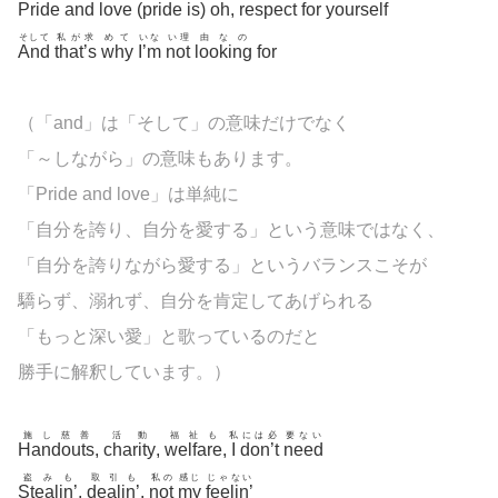
Pride
and
love
(
pride
is
)
oh
,
respect
for
yourself
そして
私が求
めて
いな
い理
由なの
And
that’s
why
I’m
not
looking
for
（「and」は「そして」の意味だけでなく
「～しながら」の意味もあります。
「Pride and love」は単純に
「自分を誇り、自分を愛する」という意味ではなく、
「自分を誇りながら愛する」というバランスこそが
驕らず、溺れず、自分を肯定してあげられる
「もっと深い愛」と歌っているのだと
勝手に解釈しています。）
施し慈善
活動
福祉も
私
には必
要ない
Handouts
,
charity
,
welfare
,
I
don’t
need
盗みも
取引も
私の
感じ
じゃない
Stealin’
,
dealin’
,
not
my
feelin’