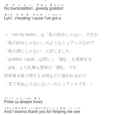
裏
切らない
貪欲に
捕まえる
No
backstabbin’
,
greedy
grabbin’
嘘つき
浮気者
私は持
って
るか
ら
Lyin’
,
cheating
‘
cause
I’ve
got
a
（「not my feelin’」は「私の気分じゃない」ですが
「私の好みじゃない」のようなニュアンスなので
「私の感じじゃない」と訳しました。
「grabbin’ / grab」は同じく「掴む」を意味する
「grip」より乱暴な意味の「掴む」です。
犯罪者を取り押さえる時などに使われるので
「見て見ぬふりはしない」のニュアンスです。）
プライド
を
もっと深い
愛を
Pride
(
a
deeper
love
)
それか
ら
私が気付
くよう助
けてくれ
たこ
とに感謝
した
いわ
And
I
wanna
thank
you
for
helping
me
see