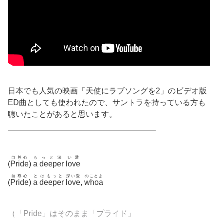
日本でも人気の映画「天使にラブソングを2」のビデオ版
ED曲としても使われたので、サントラを持っている方も
聴いたことがあると思います。
———————————————————
自尊心
も
っと深
い愛
(
Pride
)
a
deeper
love
自尊心
と
はもっと
深い愛
のことよ
(
Pride
)
a
deeper
love
,
whoa
（「Pride」はそのまま「プライド」