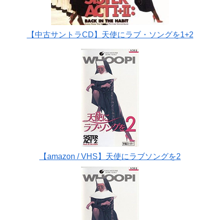
【中古サントラCD】天使にラブ・ソングを1+2
【amazon / VHS】天使にラブソングを2