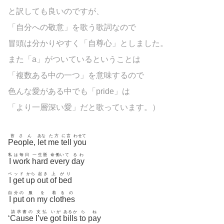
と訳しても良いのですが、
「自分への敬意」を歌う歌詞なので
冒頭は分かりやすく「自尊心」としました。
また「a」がついているということは
「複数ある中の一つ」を意味するので
色んな愛がある中でも「pride」は
「より一層深い愛」だと歌っています。）
皆さん
あな
た方
に言
わせて
People
,
let
me
tell
you
私
は毎日
一生懸
命働いて
るわ
I
work
hard
every
day
ベ
ッド
から
起き
上
がり
I
get
up
out
of
bed
自
分の
服
を
着るの
I
put
on
my
clothes
請求書の
支払
いが
あるか
ら
ね
‘
Cause
I’ve
got
bills
to
pay