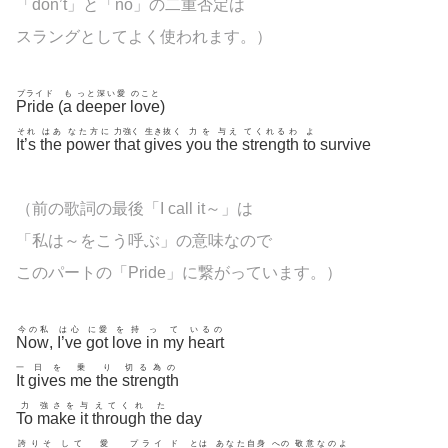
「don’t」と「no」の二重否定は
スラングとしてよく使われます。）
プライド
も
っと深い愛
のこと
Pride
(
a
deeper
love
)
それ
はあ
なた方に
力強く
生き抜く
力を
与え
てくれるわ
よ
It’s
the
power
that
gives
you
the
strength
to
survive
（前の歌詞の最後「I call it～」は
「私は～をこう呼ぶ」の意味なので
このパートの「Pride」に繋がっています。）
今の私
は心
に愛
を持
っ
て
いるの
Now
,
I’ve
got
love
in
my
heart
一
日を
乗
り
切る為の
It
gives
me
the
strength
力
強さを
与
えてくれ
た
To
make
it
through
the
day
誇りそ
して
愛
プライ
ド
とは
あなた自身
への
敬意なのよ