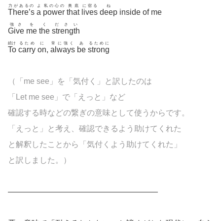
力があるの
よ
私の心の
奥底
に宿る
ね
There’s
a
power
that
lives
deep
inside of me
強さ
を
く
ださい
Give
me
the
strength
続け
るため
に
常に強く
あ
るために
To
carry
on
,
always
be
strong
（「me see」を「気付く」と訳したのは
「Let me see」で「えっと」など
確認する時などの繋ぎの意味として使うからです。
「えっと」と考え、確認できるよう助けてくれた
と解釈したことから「気付くよう助けてくれた」
と訳しました。）
———————————————————