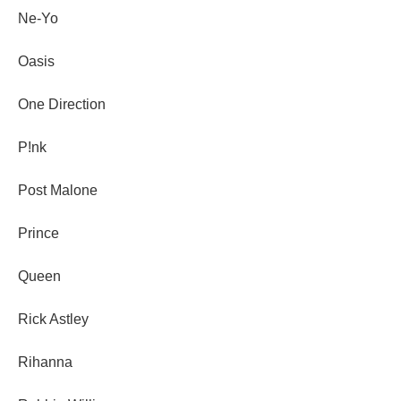
Ne-Yo
Oasis
One Direction
P!nk
Post Malone
Prince
Queen
Rick Astley
Rihanna