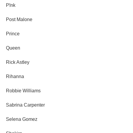
P!nk
Post Malone
Prince
Queen
Rick Astley
Rihanna
Robbie Williams
Sabrina Carpenter
Selena Gomez