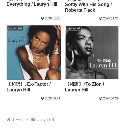
Everything / Lauryn Hill
Softly With His Song /
Roberta Flack
2026.01.26
2025.11.21
Lauryn Hill
Lauryn Hill
【和訳】♪Ex-Factor /
【和訳】♪To Zion /
Lauryn Hill
Lauryn Hill
2025.08.11
2025.04.29
ホーム
Lauryn Hill