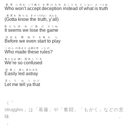
真実
に代わ
って偽り
を受け入れ
ることな
ど
しない
人
へとね
Who
won’t
accept
deception
instead
of
what
is
truth
真実を
知らな
きゃ
いけない
みんな
(
Gotta
know
the
truth
,
y’all
)
私
たち試
合
に負
け
そうね
It
seems
we
lose
the
game
試合を
開
始す
る前
か
ら
Before
we
even
start
to
play
これら
の決まり
は誰が作
ったの
Who
made
these
rules
?
私たちは
凄く
混乱してる
We’re
so
confused
容易く
道に
迷わせる
Easily
led
astray
言っ
て
お
く
けど
Let
me
tell
ya
that
（「
struggles」は「葛藤」や「奮闘」「もがく」などの意
味。
「