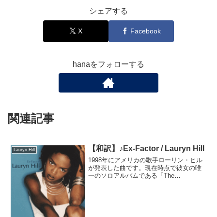
シェアする
X
Facebook
hanaをフォローする
関連記事
【和訳】♪Ex-Factor / Lauryn Hill
Lauryn Hill
1998年にアメリカの歌手ローリン・ヒル
が発表した曲です。現在時点で彼女の唯
一のソロアルバムである「The
Miseducation」からシングルカットされ
ました。評論家から絶賛され、多くの歌
手にカバーされています。この曲はアメ
リカのヒップ...