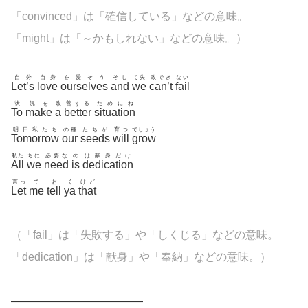
「
convinced」は「確信している」などの意味。
「might」は「～かもしれない」などの意味。）
自分
自身
を愛そう
そし
て失
敗でき
ない
Let’s
love
ourselves
and
we
can’t
fail
状
況を
改
善する
ためにね
To
make
a
better
situation
明日私たち
の種
たちが
育つ
でしょう
Tomorrow
our
seeds
will
grow
私た
ちに
必要な
の
は献身だけ
All
we
need
is
dedication
言っ
て
お
く
けど
Let
me
tell
ya
that
（「
fail」は「失敗する」や「しくじる」などの意味。
「
dedication
」は「献身」や「奉納」などの意味。）
————————————