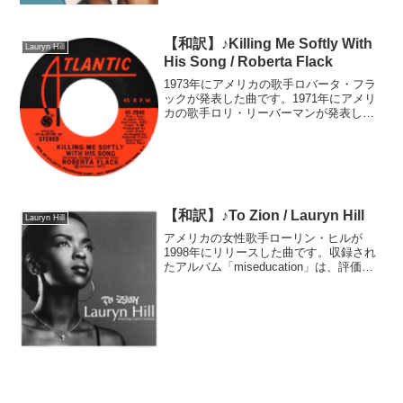
【和訳】♪Killing Me Softly With
Lauryn Hill
His Song / Roberta Flack
1973年にアメリカの歌手ロバータ・フラ
ックが発表した曲です。1971年にアメリ
カの歌手ロリ・リーバーマンが発表した
曲のカバーです。原曲はヒットに繋がり
ませんでしたが、ロバータのカバーはア
メリカなどで1位を獲得し、イギリスでも
6位にチャート...
【和訳】♪To Zion / Lauryn Hill
Lauryn Hill
アメリカの女性歌手ローリン・ヒルが
1998年にリリースした曲です。収録され
たアルバム「miseducation」は、評価と
興行の両方の面で大成功を収め、グラミ
ー賞においては女性アーティストとして
当時最多の5部門を受賞し、ヒップホップ
のアルバ...