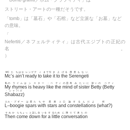
ストリート・アートの一種だそうです。
「tomb」は「墓石」や「石棺」など立派な「お墓」など
の意味。
「
Nefertiti／ネフェルティティ」は古代エジプトの正妃の
名。
）
MCた
ちはセ
レンゲテ
ィ
まで引
き
上
げる
用意もない
Mc’s
ain’t
ready
to
take
it
to
the
Serengeti
私の
ライムは
シ
スター
・ベ
ティ
の思考
み
たいに
深いの
ベティ
My
rhymes
is
heavy
like
the
mind
of
sister
Betty
(
Betty
・シャバズ
Shabazz
)
エ
ル
・ブギー
は星た
ちや
星座
と口
論するんだよ
何
L
–
boogie
spars
with
stars
and
constellations
(
what
?)
それか
らちょっ
と話し合
いを
す
るため
に降りて来たの
Then
come
down
for
a
little
conversation