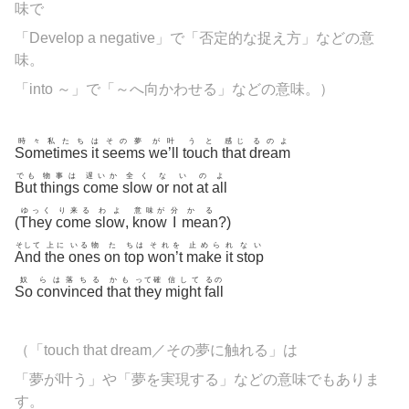
味で
「Develop a negative」で「否定的な捉え方」などの意
味。
「into ～」で「～へ向かわせる」などの意味。）
時々私たち
は
その夢
が叶
うと
感じ
るのよ
Sometimes
it
seems
we’ll
touch
that
dream
でも
物事は
遅いか
全く
な
い
の
よ
But
things
come
slow
or
not
at
all
ゆっく
り来る
わよ
意味が
分
かる
(
They
come
slow
,
know
I
mean
?)
そして
上に
いる物
た
ちは
それを
止めら
れ
ない
And
the
ones
on
top
won’t
make
it
stop
奴
らは落ちる
かも
って確
信して
るの
So
convinced
that
they
might
fall
（「touch that dream／その夢に触れる」は
「夢が叶う」や「夢を実現する」などの意味でもありま
す。