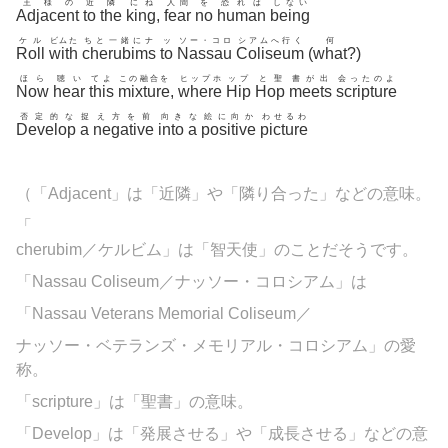
王様の
近
隣
にね
人間
を
恐れは
しない
Adjacent
to
the
king
,
fear
no
human
being
ケル
ビムた
ちと一緒にナ
ッ
ソー・コロ
シアムへ行く
何
Roll
with
cherubims
to
Nassau
Coliseum
(
what
?)
ほら
聴い
てよ
この融合を
ヒップホ
ップ
と聖
書が出
会ったのよ
Now
hear
this
mixture
,
where
Hip
Hop
meets
scripture
否定的な
捉
え方を前
向き
な
絵に向か
わせるわ
Develop
a
negative
into
a
positive
picture
（「
Adjacent」は「近隣」や「隣り合った」などの意味。
「
cherubim／ケルビム」は「智天使」のことだそうです。
「
Nassau
Coliseum／ナッソー・コロシアム」は
「Nassau Veterans Memorial Coliseum／
ナッソー・ベテランズ・メモリアル・コロシアム」の愛
称。
「
scripture」は「聖書」の意味。
「Develop」は「発展させる」や「成長させる」などの意