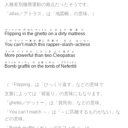
人種差別撤廃運動の拠点だったそうです。
「
atlas／アトラス」は「地図帳」の意味。
）
ゲットーの
汚
れた
マットレ
ス
の
上で
寝返り
Flipping
in
the
ghetto
on
a
dirty
mattress
この
ラッパ
ー兼女
優に
匹敵す
る人
はいない
You
can’t
match
this
rapper
–
slash
–
actress
クレオ
パトラが
二人
いる
より強力よ
More
powerful
than
two
Cleopatras
ネフェル
ティティ
の
お墓
にボム
・
グラフィティ
Bomb
graffiti
on
the
tomb
of
Nefertiti
（「
Flipping」は「ひっくり返す」などの意味で
文脈によっては「寝返り」の意味にもなります。
「
ghetto／ゲットー」は「貧民街」などの意味。
「You can’t match ～」は「～に匹敵するものがない」な
どの意味。
「Bomb graffiti／ボム・グラフィティ」は