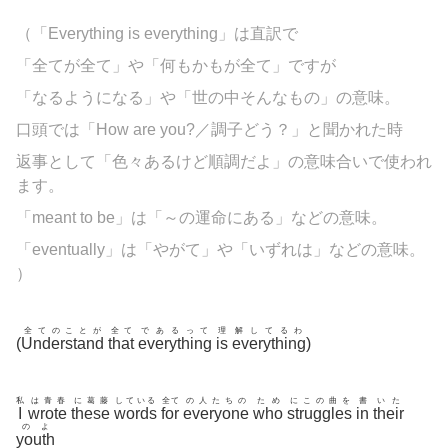
（「Everything is everything」は直訳で
「全てが全て」や「何もかもが全て」ですが
「なるようになる」や「世の中そんなもの」の意味。
口頭では「How are you?／調子どう？」と聞かれた時
返事として「色々あるけど順調だよ」の意味合いで使われ
ます。
「meant to be」は「～の運命にある」などの意味。
「
eventually」は「やがて」や「いずれは」などの意味。
）
全てのことが
全て
であるって
理
解してるわ
(
Understand
that
everything
is
everything
)
私
は青春
に葛藤
している
全て
の人たちの
ため
にこの曲を
書
いた
I
wrote
these
words
for
everyone
who
struggles
in
their
のよ
youth