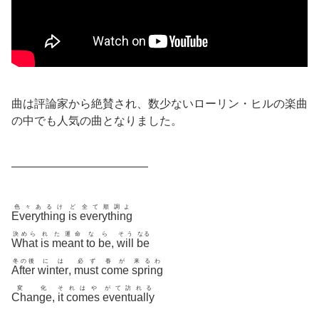
曲は評論家から絶賛され、数少ないローリン・ヒルの楽曲
の中でも人気の曲となりました。
————————————
色々あるけ
ど
全て順調よ
Everything
is
everything
決めら
れ
た運命
な
ら
そう
なる
What
is
meant
to
be
,
will
be
冬の後
には
必ず
春が
来るわ
After
winter
,
must
come
spring
変化
そ
れはや
がて訪れる
Change
,
it
comes
eventually