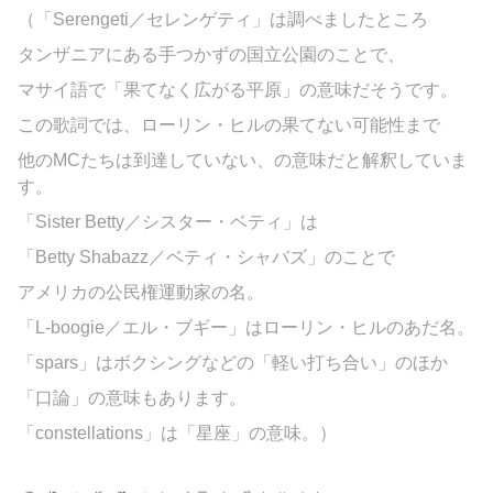
（「
Serengeti／セレンゲティ」は調べましたところ
タンザニアにある手つかずの国立公園のことで、
マサイ語で「果てなく広がる平原」の意味だそうです。
この歌詞では、ローリン・ヒルの果てない可能性まで
他のMCたちは到達していない、の意味だと解釈していま
す。
「Sister Betty／シスター・ベティ」は
「Betty Shabazz／ベティ・シャバズ」のことで
アメリカの公民権運動家の名。
「L-boogie／エル・ブギー」はローリン・ヒルのあだ名。
「
spars」はボクシングなどの「軽い打ち合い」のほか
「口論」の意味もあります。
「
constellations」は「星座」の意味。
）