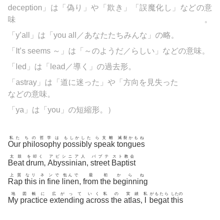
deception」は「偽り」や「欺き」「誤魔化し」などの意
味。
「y’all」は「you all／あなたたちみんな」の略。
「It’s seems ～」は「～のようだ／らしい」などの意味。
「led」は「lead／導く」の過去形。
「astray」は「道に迷った」や「方向を見失った
などの意味。
「ya」は「you」の短縮形。）
私た
ちの哲学は
もしかした
ら支離
滅裂かもね
Our
philosophy
possibly
speak
tongues
太鼓
を叩く
アビシニア人
バプテ
スト教会
Beat
drum
,
Abyssinian
,
street
Baptist
上質
なリ
ネ
ンで
包んで
最
初
からね
Rap
this
in
fine
linen
,
from
the
beginning
地
図帳に
広がって
いく私
の
実績
私
がもたら
したの
My
practice
extending
across
the
atlas
,
I
begat
this