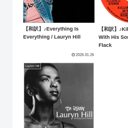
【和訳】♪Everything Is
【和訳】♪Killi
Everything / Lauryn Hill
With His So
Flack
2026.01.26
Lauryn Hill