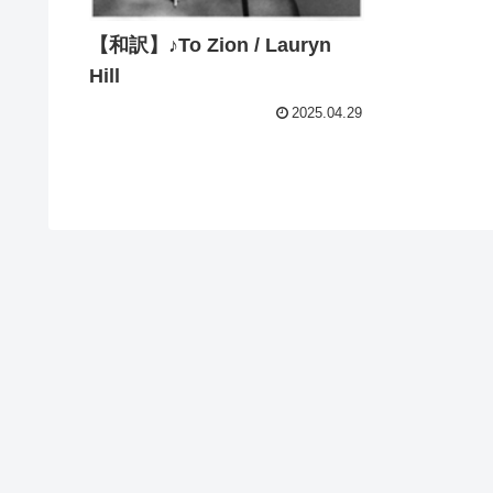
【和訳】♪To Zion / Lauryn
Hill
2025.04.29