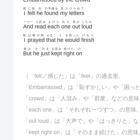
彼
に自
分
の手紙を
見つ
けられて
I
felt
he
found
my
letters
一つ一
つ読み
上げら
れた
気が
したの
And
read
each
one
out
loud
私
は彼が終
えるこ
と
を祈った
けれど
I
prayed
that
he
would
finish
彼は
そ
のま
ま読み
続けた
の
But
he
just
kept
right
on
（「felt／感じた」は「feel」の過去形。
「
Embarrassed」は「恥ずかしい」や「困
「
crowd」は「人混み」や「群衆」などの意味
「each one」は「それぞれ一つずつ」の意味
「out loud」は「大声で」や「はっきりと」
「kept right on」は「そのまま続けた」の意