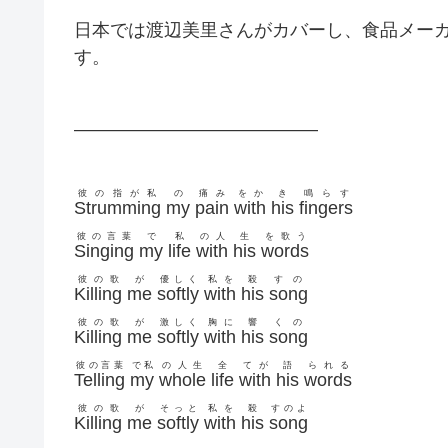
日本では渡辺美里さんがカバーし、食品メー
す。
—————————————–
彼の指が私
の
痛み
をか
き
鳴らす
Strumming
my
pain
with
his
fingers
彼の言葉
で
私
の人
生
を歌う
Singing
my
life
with
his
words
彼の歌
が
優しく
私を
殺
すの
Killing
me
softly
with
his
song
彼の歌
が
激しく
胸に
響
くの
Killing
me
softly
with
his
song
彼の言葉
で私
の人生
全
てが
語
られる
Telling
my
whole
life
with
his
words
彼の歌
が
そっと
私を
殺
すのよ
Killing
me
softly
with
his
song