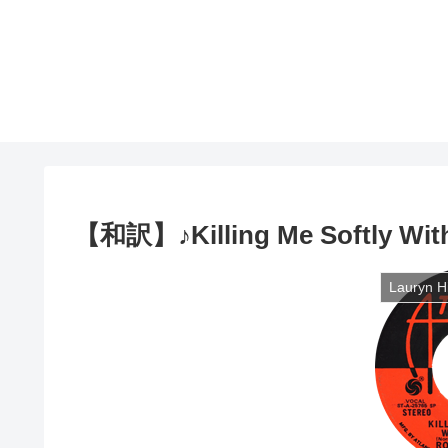
【和訳】♪Killing Me Softly With 
Lauryn Hi