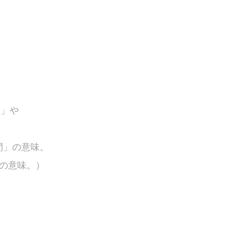
た」や
の間」の意味。
どの意味。
）