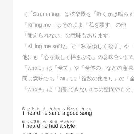
（「
Strumming」は弦楽器を「軽くかき鳴
「Killing me」はそのまま「私を殺す」の他
「耐えられない」の意味もあります。
「Killing me softly」で「私を優しく殺
他にも「心を激しく揺さぶる」の意味合いに
「whole」は「全て」や「全体の」などの意味
同じ意味でも「all」は「複数の集まり」の「
「whole」は「分割できない1つの空間やも
良
い歌を
う
たうっ
て
聞いて
たの
I
heard
he
sand
a
good
song
彼
には独特
の
感性
が
あるって
I
heard
he
had
a
style