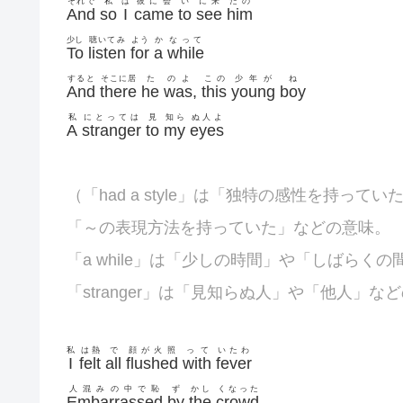
それで
私
は
彼に会
い
に来
たの
And
so
I
came
to
see
him
少し
聴いてみ
よう
か
なって
To
listen
for
a
while
すると
そこに居
た
のよ
この
少年が
ね
And
there
he
was
,
this
young
boy
私
にとっては
見
知ら
ぬ人よ
A
stranger
to
my
eyes
（「had a style」は「独特の感性を持ってい
「～の表現方法を持っていた」などの意味。
「a while」は「少しの時間」や「しばらく
「
stranger」は「見知らぬ人」や「他人」な
私
は熱
で
顔が火照
って
いたわ
I
felt
all
flushed
with
fever
人混みの中で恥
ず
かし
くなった
Embarrassed
by
the
crowd