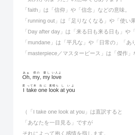
「
faith」は「信仰」や「信念」などの意味。
「
running out」は「足りなくなる」や「
「Day after day」は「来る日も来る日も
「
mundane」は「平凡な」や「日常の」
「あ
「
masterpiece／マスターピース」は「傑作
あぁ
僕の
愛し
い人よ
Oh
,
my
,
my
love
君
って本
当に
素晴ら
し
いよ
I
take
one
look
at
you
（「I take one look at you」は直訳すると
「あなたを一目見る」ですが
それによって抱く感情を指します。