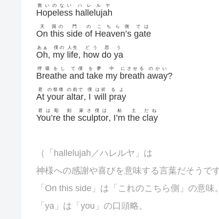
救いのない
ハレルヤ
Hopeless
hallelujah
天
国の
門
の
こちら側
では
On
this
side
of
Heaven’s
gate
あぁ
僕の
人生
どう
思
う
Oh
,
my
life
,
how
do
ya
呼吸をし
て僕
を夢
中
にさせる
のかい
Breathe
and
take
my
breath
away
?
君
の祭壇
の前で
僕
は祈
るよ
At
your
altar
,
I
will
pray
君は彫
刻
家さ僕は
粘
土
だね
You’re
the
sculptor
,
I’m
the
clay
（「
hallelujah／ハレルヤ」は
神様への感謝や喜びを意味する言葉だそうで
「On this side」は「これのこちら側」の意味
「ya」は「you」の口頭略。