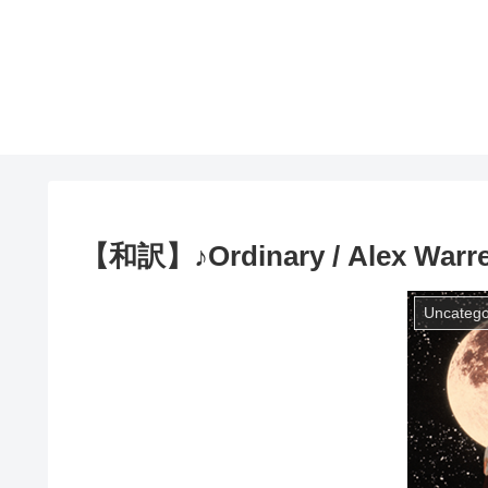
【和訳】♪Ordinary / Alex Warr
Uncatego