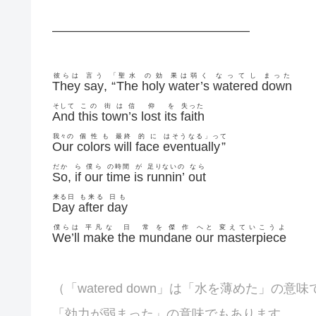
———————————————–
彼らは
言う
「
聖水
の効
果は弱く
なってし
まった
They
say
,
“
The
holy
water’s
watered
down
そして
この
街は信
仰
を
失った
And
this
town’s
lost
its
faith
我々の
個性も
最終
的に
はそうなる」っ
て
Our
colors
will
face
eventually
”
だか
ら
僕ら
の時間
が
足りないの
なら
So
,
if
our
time
is
runnin’
out
来る日
も来る
日も
Day
after
day
僕らは
平凡な
日
常を傑作
へと
変えていこうよ
We’ll
make
the
mundane
our
masterpiece
（「watered down」は「水を薄めた」の意
「効力が弱まった」の意味でもあります。