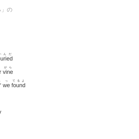
る」の
いんだ
uried
がら
r
vine
怒
っ
てるよ
’
we
found
だ
y