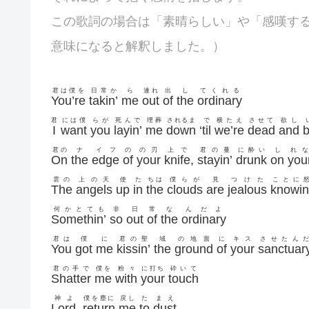
この歌詞の場合は「素晴らしい」や「感嘆す
意味になると解釈しました。）
君は僕を
日常か
ら
連れ
出
し
てくれる
You’re
takin’
me
out
of
the
ordinary
君
には僕
らが
死んで
埋葬
されるま
で
横たえ
させて
欲し
I
want
you
layin’
me
down
‘
til
we’re
dead
and
b
君の
ナ
イフ
の
の刃
上で
君の蔓
に酔い
し
れな
On
the
edge
of
your
knife
,
stayin’
drunk
on
you
雲の
上の天
使
た
ちは
僕らが
見
つけた
ことに
The
angels
up
in
the
clouds
are
jealous
knowin
何かとても
非
日
常
な
んだよ
Somethin’
so
out
of
the
ordinary
君は
僕
に
君の聖
域
の地面
に
キス
させたん
You
got
me
kissin’
the
ground
of
your
sanctuar
君の手で
僕を
粉々
に打ち
砕いて
Shatter
me
with
your
touch
神よ
僕を塵に
戻し
た
まえ
Lord
,
return
me
to
dust