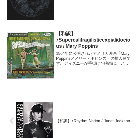
で制作されました。評論家からも高い評
価を受け、日本を含めた世界中のチャー
トでトップ10入りを果たしました。MVは
SNSで呼びか...
【和訳】
Uncategorized
♪Supercalifragilisticexpialidocio
us / Mary Poppins
1964年に公開されたアメリカ映画「Mary
Poppins／メリー・ポピンズ」の挿入歌で
す。ディズニーが手掛けた映画は、アニ
メと実写を融合させ高評価を獲得。当時
のディズニー映画史上最高の興行収入を
記録しました。Youtubeに映画の動画は...
【和訳】♪Rhythm Nation / Janet Jackson