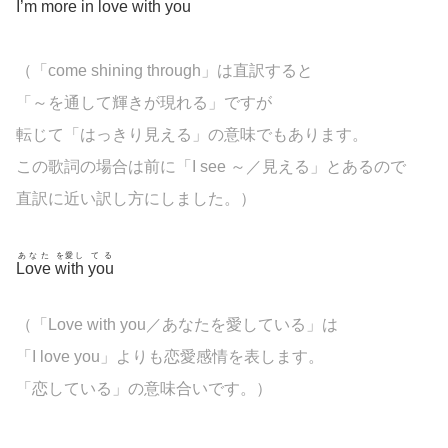
I’m
more
in
love
with
you
（「come shining through」は直訳すると
「～を通して輝きが現れる」ですが
転じて「はっきり見える」の意味でもあります。
この歌詞の場合は前に「I see ～／見える」とあるので
直訳に近い訳し方にしました。）
あなた
を愛し
てる
Love
with
you
（「Love with you／あなたを愛している」は
「I love you」よりも恋愛感情を表します。
「恋している」の意味合いです。）