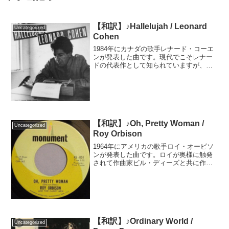
【和訳】♪Hallelujah / Leonard
Uncategorized
Cohen
1984年にカナダの歌手レナード・コーエ
ンが発表した曲です。現代でこそレナー
ドの代表作として知られていますが、当
初はレコード会社からも発売を断られ、
発売後の大衆の反応も良くなかったそう
です。注目を集める切っ掛けとなったの
は、1991年にウェ...
【和訳】♪Oh, Pretty Woman /
Uncategorized
Roy Orbison
1964年にアメリカの歌手ロイ・オービソ
ンが発表した曲です。ロイが奥様に触発
されて作曲家ビル・ディーズと共に作っ
たというこの愛の歌は、世界中で大ヒッ
トしアメリカとイギリスで1位を獲得しま
した。国内外の歌手からカバーされてい
ますが、1990年...
【和訳】♪Ordinary World /
Uncategorized