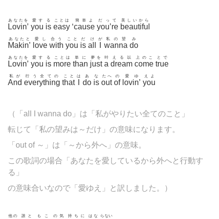
あなたを
愛す
る
ことは
簡単よ
だって
美しいから
Lovin’
you
is
easy
‘
cause
you’re
beautiful
あなたと
愛し
合う
こと
だ
け
が
私の望
み
Makin’
love
with
you
is
all
I
wanna
do
あなたを
愛す
る
ことは
単に
夢を
叶
える以
上のこ
とで
Lovin’
you
is
more
than
just
a
dream
come
true
私が
行う全ての
こと
は
あ
な
たへ
の
愛ゆ
えよ
And
everything
that
I
do
is
out
of
lovin’
you
（「all I wanna do」は「私がやりたい全てのこと」
転じて「私の望みは～だけ」の意味になります。
「out of ～」は「～から外へ」の意味。
この歌詞の場合「あなたを愛しているから外へと行動す
る」
の意味合いなので「愛ゆえ」と訳しました。）
他の
誰と
もこ
の気
持ちに
はな
らない