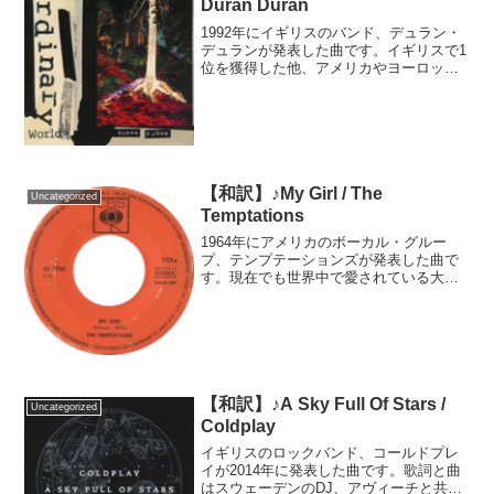
Duran Duran
1992年にイギリスのバンド、デュラン・
デュランが発表した曲です。イギリスで1
位を獲得した他、アメリカやヨーロッパ
でもヒットしました。デュラン・デュラ
ンの代表曲の一つで、2021年10月にはイ
ギリスで2番目にストリーミングされた曲
になるほど...
【和訳】♪My Girl / The
Uncategorized
Temptations
1964年にアメリカのボーカル・グルー
プ、テンプテーションズが発表した曲で
す。現在でも世界中で愛されている大ヒ
ット曲で、アフリカ系アメリカ人が所有
する独立系レコードレーベル「モータウ
ン」の代表曲の一つでもあります。モー
タウンの設立に携わり、...
【和訳】♪A Sky Full Of Stars /
Uncategorized
Coldplay
イギリスのロックバンド、コールドプレ
イが2014年に発表した曲です。歌詞と曲
はスウェーデンのDJ、アヴィーチと共同