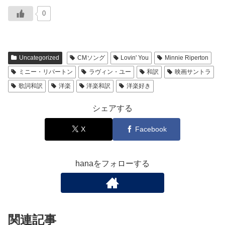
0
Uncategorized
CMソング
Lovin' You
Minnie Riperton
ミニー・リパートン
ラヴィン・ユー
和訳
映画サントラ
歌詞和訳
洋楽
洋楽和訳
洋楽好き
シェアする
X
Facebook
hanaをフォローする
関連記事