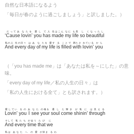
自然な日本語になるよう
「毎日が春のように過ごしましょう」と訳しました。）
だってあ
なたを
愛し
て人
生はこん
なに
も美
し
くなったし
‘
Cause
lovin’
you
has
made
my
life
so
beautiful
私の人
生の日々
はあ
な
たを
愛す
る
ことで
満たさ
れている
から
And
every
day
of
my
life
is
filled
with
lovin’
you
（「you has made me」は「あなたは私を～にした」の意
味。
「every day of my life／私の人生の日々」は
「私の人生における全て」とも訳されます。）
愛してい
るの
あ
なた
の魂を
通し
た輝き
が私に
は見える
Lovin’
you
I
see
your
soul
come
shinin’
through
そして
私たち
が会う
たび
に
And
every
time
that
we
私は
あなた
へ
の愛
が深ま
るわ