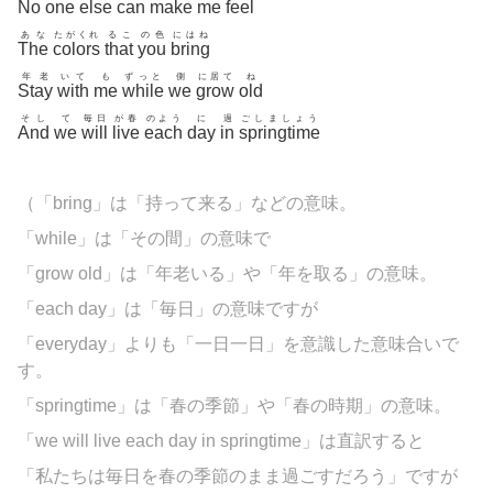
No
one
else
can
make
me
feel
あな
たがくれ
るこ
の色
にはね
The
colors
that
you
bring
年老
いて
も
ずっと
側
に居て
ね
Stay
with
me
while
we
grow
old
そし
て
毎日
が春
のよう
に
過
ごしましょう
And
we
will
live
each
day
in
springtime
（「
bring」は「持って来る」などの意味。
「while」は「その間」の意味で
「grow old」は「年老いる」や「年を取る」の意味。
「each day」は「毎日」の意味ですが
「everyday」よりも「一日一日」を意識した意味合いで
す。
「springtime」は「春の季節」や「春の時期」の意味。
「we will live each day in springtime」は直訳すると
「私たちは毎日を春の季節のまま過ごすだろう」ですが