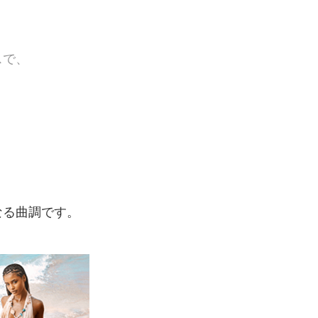
スで、
」
なる曲調です。