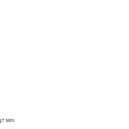
る
g
? Mm