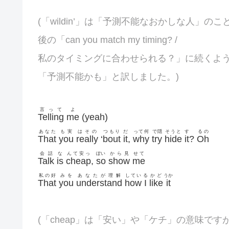
(「wildin’」は「予測不能なおかしな人」のこ
後の「can you match my timing? /
私のタイミングに合わせられる？」に続くよ
「予測不能かも」と訳しました。)
言って
よ
Telling
me
(yeah)
あなた
も実
はその
つもり
だ
って何
で隠
そうと
す
るの
That
you
really
‘
bout
it
,
why
try
hide
it
?
Oh
会話
な
んて安っ
ぽい
から見
せて
Talk
is
cheap
,
so
show
me
私の好
みを
あなたが理解
してい
る
かど
うか
That
you
understand
how
I
like
it
(「cheap」は「安い」や「ケチ」の意味です