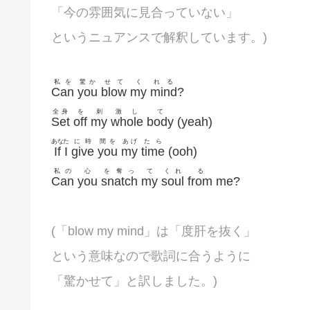
「今の雰囲気に見合っていない」
というニュアンスで解釈しています。)
私を
驚か
せて
く
れる
Can
you
blow
my
mind
?
全身
を
刺
激し
て
Set
off
my
whole
body
(yeah)
あな
た
に時
間を
あげ
たら
If
I
give
you
my
time
(ooh)
私の
心
を奪っ
て
くれ
る
Can
you
snatch
my
soul
from
me?
(「blow my mind」は「度肝を抜く」
という意味なので歌詞に合うように
「驚かせて」と訳しました。)