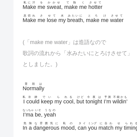
私に汗
を
かかせ
て熱
く
させて
Make
me
sweat
,
make
me
hotter
息切れ
さ
せて
水
みたいに
とろ
け
させて
Make
me
lose
my
breath
,
make
me
water
(「make me water」は造語なので
歌詞の流れから「水みたいにとろけさせて」
としました。)
普段は
Normally
私
冷静
でい
ら
れる
けど
今夜は
予測
不能かも
I
could
keep
my
cool
,
but
tonight
I’m
wildin’
なっちゃ
いそ
うなの
I’ma
be
,
yeah
危
険
な雰囲気に
私の
タイ
ミング
に合わ
せ
られ
In
a
dangerous
mood
,
can
you
match
my
timin