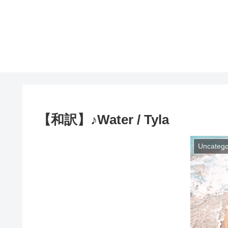
【和訳】♪Water / Tyla
Uncatego