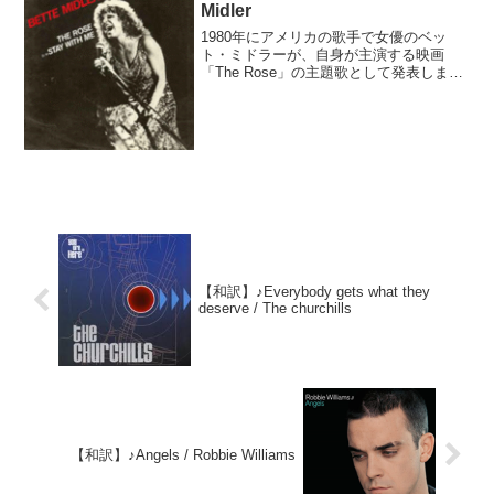
Midler
1980年にアメリカの歌手で女優のベッ
ト・ミドラーが、自身が主演する映画
「The Rose」の主題歌として発表しまし
た。当初、映画のプロデューサーたちは
この曲は合わないと却下していたそうで
すが、音楽を担当したポール・A・ロスチ
ャイルドが気に...
【和訳】♪Everybody gets what they
deserve / The churchills
【和訳】♪Angels / Robbie Williams