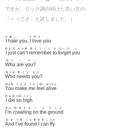
ですが、ロック調の砕けた言い方の
「～ってさ」と訳しました。）
大
嫌い
大
好き
I
hate
you,
I
love
you
君
を忘
れる事
覚えていら
れ
ないの
よ
I
just
can’t
remember
to
forget
you
誰だ
っ
け
Who
are
you
?
誰が必
要とす
るの
Who
needs
you
?
君は私
に生き
てる
と思い
知らせる
You
make
me
feel
alive
死
ぬ程
の高
さから
I
die
so
high
私は
地面を這
い
な
がらさ
I’m
crawling
on
the
ground
自分
で飛
べる事
発
見し
たの
And
I’ve
found
I
can
fly