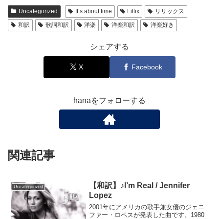
Uncategorized
It’s about time
Lillix
リリックス
和訳
歌詞和訳
洋楽
洋楽和訳
洋楽好き
シェアする
X
Facebook
hanaをフォローする
関連記事
【和訳】♪I’m Real / Jennifer
Uncategorized
Lopez
2001年にアメリカの歌手兼女優のジェニ
ファー・ロペスが発表した曲です。1980