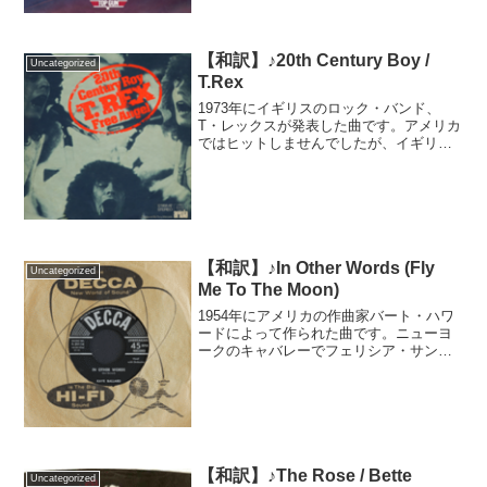
が、プ...
【和訳】♪20th Century Boy /
Uncategorized
T.Rex
1973年にイギリスのロック・バンド、
T・レックスが発表した曲です。アメリカ
ではヒットしませんでしたが、イギリス
を中心にヨーロッパでヒット。その後も
CMに起用されるなど、長く愛されている
曲です。東京でレコーディングされたと
いうこの曲は、日本...
【和訳】♪In Other Words (Fly
Uncategorized
Me To The Moon)
1954年にアメリカの作曲家バート・ハワ
ードによって作られた曲です。ニューヨ
ークのキャバレーでフェリシア・サンダ
ーズに歌われて以降、世界中の歌手によ
ってカバーされています。アメリカの歌
手ジョニー・マティスが1956年にカバー
する際、タイトル...
【和訳】♪The Rose / Bette
Uncategorized