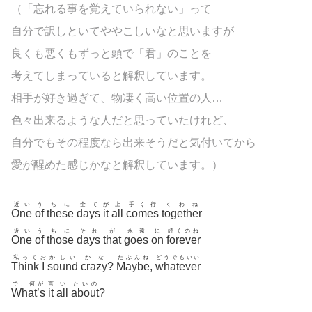
（「忘れる事を覚えていられない」って
自分で訳しといてややこしいなと思いますが
良くも悪くもずっと頭で「君」のことを
考えてしまっていると解釈しています。
相手が好き過ぎて、物凄く高い位置の人…
色々出来るような人だと思っていたけれど、
自分でもその程度なら出来そうだと気付いてから
愛が醒めた感じかなと解釈しています。）
近い
う
ちに
全て
が
上
手く行
くわね
One
of
these
days
it
all
comes
together
近い
う
ちに
それ
が
永遠
に
続くのね
One
of
those
days
that
goes
on
forever
私って
お
かしい
かな
たぶんね
どうでもいい
Think
I
sound
crazy
?
Maybe
,
whatever
で、何が
言
い
たいの
What’s
it
all
about
?