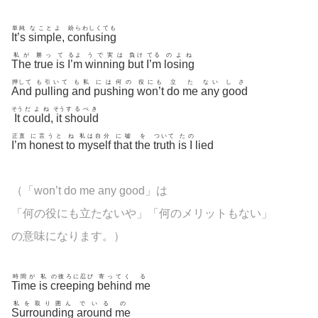
単純
なことよ
紛らわしくても
It’s
simple
,
confusing
私が
勝っ
て
るよ
うで実は
負け
てる
のよね
The
true
is
I’m
winning
but
I’m
losing
押して
も引いて
も私
には何の
役にも
立
た
ない
しさ
And
pulling
and
pushing
won’t
do
me
any
good
そう
だよね
そう
するべき
It
could
,
it
should
正直
に言うと
ね
私は自分
に嘘
を
ついて
た
の
I’m
honest
to
myself
that
the
truth
is
I
lied
（「won’t do me any good」は
「何の役にも立たないや」「何のメリットもない」
の意味になります。）
時間が
私
の後ろに忍び
寄ってく
る
Time
is
creeping
behind
me
私を取り囲ん
でいる
の
Surrounding
around
me