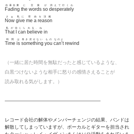
自暴自棄
に
言葉
が
消えて行くわ
Fading
the
words
so
desperately
さぁ
私に
理
由
を頂戴
Now
give
me
a
reason
私が
信
じら
れる、ね
That
I
can
believe
in
時間
は
巻き戻せない
もの
なのよ
Time
is
something
you
can’t
rewind
（一緒に居た時間を無駄だったと感じているような、
白黒つけないような相手に怒りの感情さえることが
読み取れる気がします。）
————————————————————
レコード会社の解体やメンバーチェンジの結果、バンドは
解散してしまっていますが、ボーカルとギターを担当され