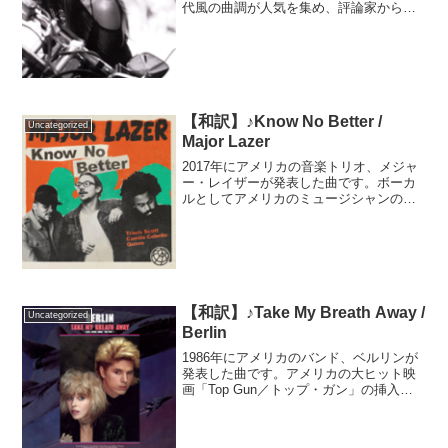
代風の曲調が人気を集め、評論家からも
好評を受けました。7月の発売から2ヵ月
後、ジャ・ルールのラップを取り入れた
リミックスが発売されました。そちらが
原曲をしのぐほ...
【和訳】♪Know No Better /
Uncategorized
Major Lazer
2017年にアメリカの音楽トリオ、メジャ
ー・レイザーが発表した曲です。ボーカ
ルとしてアメリカのミュージシャンのト
ラヴィス・スコットとカミラ・カベロ、
そしてラッパーのクエヴォが参加してい
ます。EDMとダンスサウンドのノリがと
ても良く、発売され...
【和訳】♪Take My Breath Away /
Uncategorized
Berlin
1986年にアメリカのバンド、ベルリンが
発表した曲です。アメリカの大ヒット映
画「Top Gun／トップ・ガン」の挿入歌
として制作され、映画と共にヒットしま
した。最初はアメリカのバンド「The
Motels／モーテルズ」に提供されました