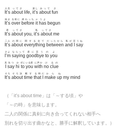
人生
ってさ
楽し
みって
さ
It’s
about
life,
it’s
about
fun
始ま
る前に
終わっち
ゃ
うよ
It’s
over
before
it
has
begun
君
ってさ
私
ってさ
It’s
about
you,
it’s
about
me
二人
の間に
関する全て
だったから
私が
言
うね
It’s
about
everything
between
and
I
say
さよ
ならって
君に言う
の
よ
I’m
saying
goodbye
to
you
見
当つ
か
ずに
いる君
に声か
け
るの
I
say
hi
to
you
with
no
clue
そろ
そろ決
断す
る時
だ
から
ね
It’s
about
time
that
I
make
up
my mind
（「it’s about time」は「～する頃」や
「～の時」を意味します。
二人の関係に真剣に向き合ってくれない相手へ
別れを切り出す曲かなと、勝手に解釈しています。）