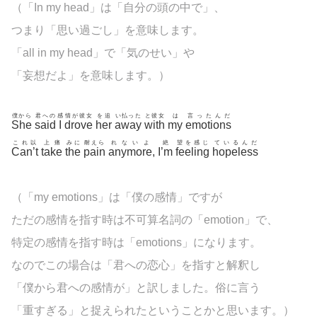
（「In my head」は「自分の頭の中で」、
つまり「思い過ごし」を意味します。
「all in my head」で「気のせい」や
「妄想だよ」を意味します。）
僕から
君への
感
情が彼女
を追
い払った
と彼女
は
言ったんだ
She
said
I
drove
her
away
with
my
emotions
これ以
上痛
みに
耐えら
れないよ
絶
望を感じ
ているんだ
Can’t
take
the
pain
anymore
,
I’m
feeling
hopeless
（「my emotions」は「僕の感情」ですが
ただの感情を指す時は不可算名詞の「emotion」で、
特定の感情を指す時は「emotions」になります。
なのでこの場合は「君への恋心」を指すと解釈し
「僕から君への感情が」と訳しました。俗に言う
「重すぎる」と捉えられたということかと思います。）