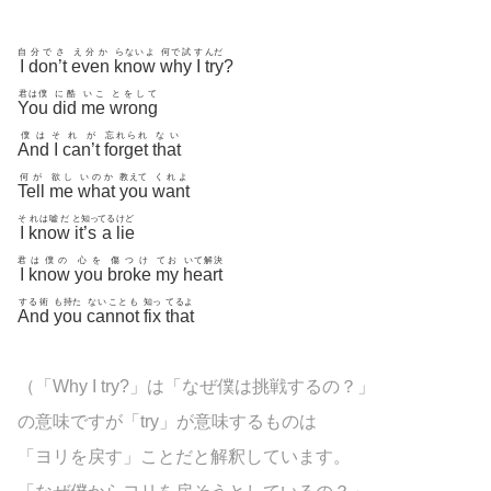
自
分でさ
え分か
らないよ
何で試
す
んだ
I
don’t
even
know
why
I
try
?
君は僕
に酷
いこ
とをして
You
did
me
wrong
僕は
そ
れが
忘れられ
ない
And
I
can’t
forget
that
何が
欲し
いのか
教えて
くれよ
Tell
me
what
you
want
そ
れは嘘だ
と知っ
てる
けど
I
know
it’s
a
lie
君
は僕の
心を
傷つけ
てお
いて解決
I
know
you
broke
my
heart
する術
も持た
ないことも
知っ
てるよ
And
you
cannot
fix
that
（「Why I try?」は「なぜ僕は挑戦するの？」
の意味ですが「try」が意味するものは
「ヨリを戻す」ことだと解釈しています。