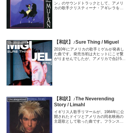
ン」のサウンドトラックとして、アメリ
カの歌手クリスティーナ・アギレラをボ
ーカルに迎え発表された曲です。劇中で
はフィリピンの歌手レア・サロンガが主
人公ムーランとして歌唱しています。ど
ちらの歌唱も素...
【和訳】♪Sure Thing / Miguel
Uncategorized
2010年にアメリカの歌手ミゲルが発表し
た曲です。発売当初は大ヒットにこそ繋
がりませんでしたが、アメリカで合計50
週以上チャートインするヒットとなりま
した。10年以上経ってから、Tiktokで流
行したことにより世界中で大ヒットとな
りました。...
【和訳】♪The Neverending
Uncategorized
Story / Limahl
イギリス人歌手リマールが、1984年に公
開されたドイツとアメリカの同名映画の
主題歌として歌った曲です。フランス語
ver.もありますが、今回はアメリカ人歌手
ベス・アンダーソンとデュエットした英