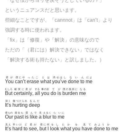
「なぜ僕からヨリを戻そうとしているの？」
というニュアンスだと思います。
些細なことですが、「cannnot」は「can’t」より
強調する時に使われます。
「fix」は「修復」や「解決」の意味なので
ただの「（君には）解決できない」ではなく
「解決する術も持たない」と訳しました。）
君が
僕にや
ったこ
とは
消せはし
ない
ん
だよ
You
can’t
erase
what
you’ve
done
to
me
むしろ
確実に君が
する
事の全
て
が
僕の負担に
なる
But
certainly
,
all
you
do
is
burden
me
深く
傷つけられ
るんだ
It’s
hurting
deep
僕らの
過去も
霞
んで
見
えるく
ら
いに
Our
past
is
like
a
blur
to
me
見え
辛いけ
ど
君が
僕に
何
をし
たか
を
見て
みよう
か
It’s
hard
to
see
,
but
I
look
what
you
have
done
to
me