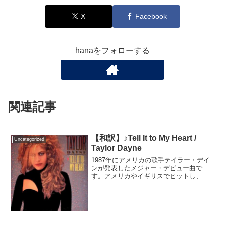
X
Facebook
hanaをフォローする
関連記事
【和訳】♪Tell It to My Heart /
Uncategorized
Taylor Dayne
1987年にアメリカの歌手テイラー・デイ
ンが発表したメジャー・デビュー曲で
す。アメリカやイギリスでヒットし、グ
ラミー賞にもノミネートされました。と
にかく、音楽史に残るのではと言うくら
い、力強い歌唱力が魅力です。元々は誰
にも採用されなかった曲...