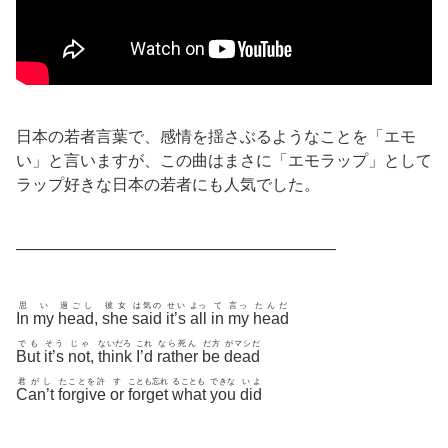
日本の若者言葉で、感情を揺さぶるようなことを「エモ
い」と言いますが、この曲はまさに「エモラップ」として
ラップ好きな日本の若者にも人気でした。
————————————————————
思
い
過ごし
彼女
は気の
せい
よっ
て
言っ
たんだ
In
my
head
,
she
said
it’s
all
in
my
head
でも
そう
じゃ
ないだろ
これ
なら死ん
だ方
がマシだ
But
it’s
not
,
think
I’d
rather
be
dead
君がし
たことを許
す
ことも忘れ
ることも
できな
いよ
Can’t
forgive
or
forget
what
you
did