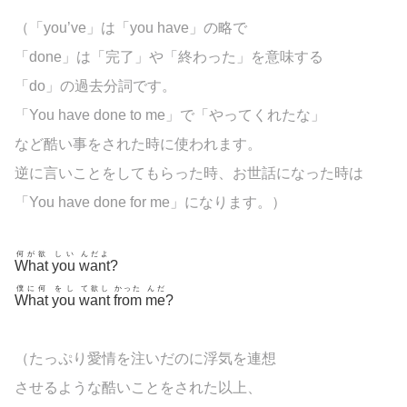
（「you’ve」は「you have」の略で
「done」は「完了」や「終わった」を意味する
「do」の過去分詞です。
「You have done to me」で「やってくれたな」
など酷い事をされた時に使われます。
逆に言いことをしてもらった時、お世話になった時は
「You have done for me」になります。）
何が欲
しい
んだよ
What
you
want
?
僕に何
をし
て欲し
かった
んだ
What
you
want
from
me
?
（たっぷり愛情を注いだのに浮気を連想
させるような酷いことをされた以上、