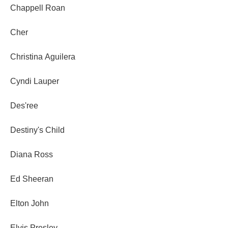
Chappell Roan
Cher
Christina Aguilera
Cyndi Lauper
Des'ree
Destiny's Child
Diana Ross
Ed Sheeran
Elton John
Elvis Presley