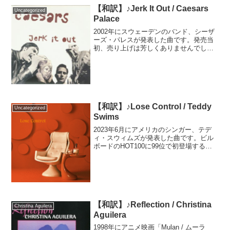
【和訳】♪Jerk It Out / Caesars
Uncategorized
Palace
2002年にスウェーデンのバンド、シーザ
ーズ・パレスが発表した曲です。発売当
初、売り上げは芳しくありませんでした
が、2005年に「i Pod shuffle」のCMに起
用されたことから話題になり、再販され
るほどの人気となりました。その後も
様...
【和訳】♪Lose Control / Teddy
Uncategorized
Swims
2023年6月にアメリカのシンガー、テデ
ィ・スウィムズが発表した曲です。ビル
ボードのHOT100に99位で初登場する
と、徐々に順位を上げ2024年には1位を獲
得、さらに90週以上チャートインを続
け、2025年5月時点で未だTOP10内にラ
ン...
【和訳】♪Reflection / Christina
Christina Aguilera
Aguilera
1998年にアニメ映画「Mulan / ムーラ