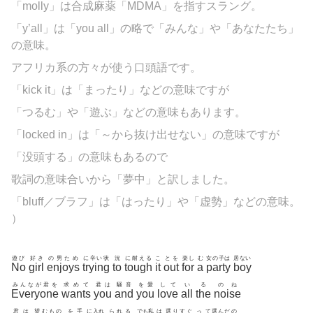
「molly」は合成麻薬「MDMA」を指すスラング。
「y’all」は「you all」の略で「みんな」や「あなたたち」
の意味。
アフリカ系の方々が使う口頭語です。
「kick it」は「まったり」などの意味ですが
「つるむ」や「遊ぶ」などの意味もあります。
「locked in」は「～から抜け出せない」の意味ですが
「没頭する」の意味もあるので
歌詞の意味合いから「夢中」と訳しました。
「
bluff／ブラフ」は「はったり」や「虚勢」などの意味。
）
遊び
好き
の男ため
に辛い状
況
に耐える
こ
とを
楽し
む
女の子は
居ない
No
girl
enjoys
trying
to
tough
it
out
for
a
party
boy
みんなが君を
求めて
君は
騒音
を愛
して
い
る
のね
Everyone
wants
you
and
you
love
all
the
noise
君は
望むもの
を手
に入れ
られる
でも私
は
選りすぐ
っ
て選んだの