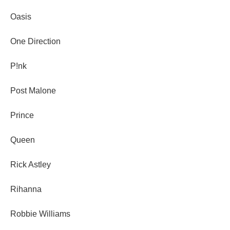
Oasis
One Direction
P!nk
Post Malone
Prince
Queen
Rick Astley
Rihanna
Robbie Williams