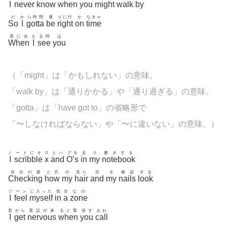
I
never
know
when
you
might
walk
by
だ
か
ら時間
通
りに行
か
なきゃ
So
I
gotta
be
right
on
time
君に会
え
る時
は
When
I
see
you
（「might」は「かもしれない」の意味。
「walk by」は「通りかかる」や「通り過ぎる」の意味。
「gotta」は「have got to」の省略形で
「〜しなければならない」や「〜に違いない」の意味。）
ノ
ートにキ
ス
とハ
グを
走
り
書きする
I
scribble
x
and
O’s
in
my
notebook
自分の髪
と爪
の
見た
目
を
確認
する
Checking
how
my
hair
and
my
nails
look
ゾ
ーン
に入った
気
分
なの
I
feel
myself
in
a
zone
君
から
電話が来
ると緊
張す
るわ
I
get
nervous
when
you
call