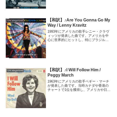
た「史上最高の曲500選」にも選ばれるな
ど、時代を...
【和訳】♪Are You Gonna Go My
Uncategorized
Way / Lenny Kravitz
1993年にアメリカの歌手レニー・クラヴ
ィッツが発表した曲です。アメリカを中
心に世界的にヒットし、特にブラジルで
は唯一のダイヤモンド認定を受けたシン
グルとなりました。クラヴィッツの代表
曲の一つです。レニー・クラヴィッツは
アメリカが世界に誇る...
【和訳】♪I Will Follow Him /
Uncategorized
Peggy March
1963年にアメリカの歌手ペギー・マーチ
が発表した曲です。当時カナダや香港の
チャートで1位を獲得し、アメリカや日本
でもヒットしました。その後、多くの歌
手にカバーされ、今では世界中で愛され
る大衆曲の一つとなりました。元は1961
年にフランスの...