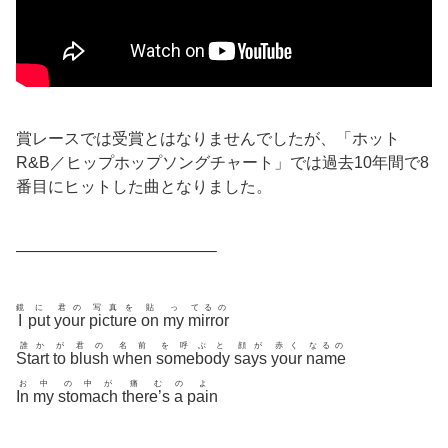
賞レースでは受賞とはなりませんでしたが、「ホット
R&B／ヒップホップソングチャート」では過去10年間で8
番目にヒットした曲となりました。
————————————–
鏡
に
君の
写真を
貼
っ
てるの
I
put
your
picture
on
my
mirror
誰か
が
君の
名前
を呼ぶと
顔が
赤く
なるの
Start
to
blush
when
somebody
says
your
name
お
中
の中が
痛む
の
よ
In
my
stomach
there’s
a
pain