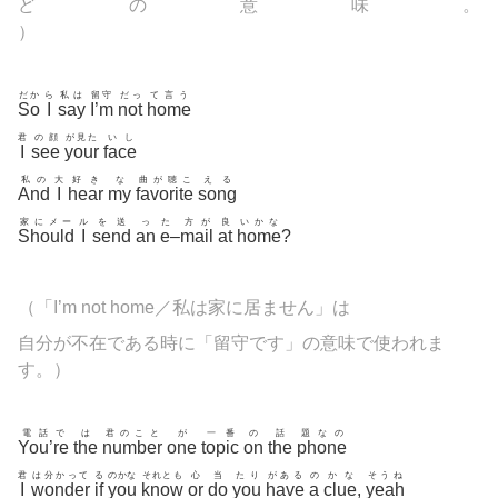
どの意味。
）
だか
ら
私は
留守
だっ
て言う
So
I
say
I’m
not
home
君
の顔
が見た
いし
I
see
your
face
私の
大
好き
な
曲が聴こ
える
And
I
hear
my
favorite
song
家にメー
ル
を送
っ
た
方が
良
いかな
Should
I
send
an
e
–
mail
at
home
?
（「I’m not home／私は家に居ません」は
自分が不在である時に「留守です」の意味で使われま
す。）
電話で
は
君のこと
が
一番
の
話
題なの
You’re
the
number
one
topic
on
the
phone
君
は分かって
る
のかな
それとも
心
当
たり
がある
の
かな
そうね
I
wonder
if
you
know
or
do
you
have
a
clue
,
yeah