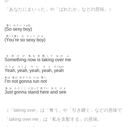
が
「あなたにまいった」や「ばれたか」などの意味。）
凄く
セクシ
ーよね
(
So
sexy
boy
)
君って凄く
セ
クシー
だよ
(
You’re
so
sexy
boy
)
今何かが
私を
支
配して
るの
よ
Something
now
is
taking
over
me
そうよ
そうよ
そう
そう
そうなの
Yeah
,
yeah
,
yeah
,
yeah
,
yeah
私は
逃げ
出すつも
りは
無い
I’m
not
gonna
run
not
私は
ただここ
に立って
見てい
るだ
けよ
Just
gonna
stand
here
and
see
（「taking over」は「奪う」や「引き継ぐ」などの意味で
「taking over me」は「私を支配する」の意味。