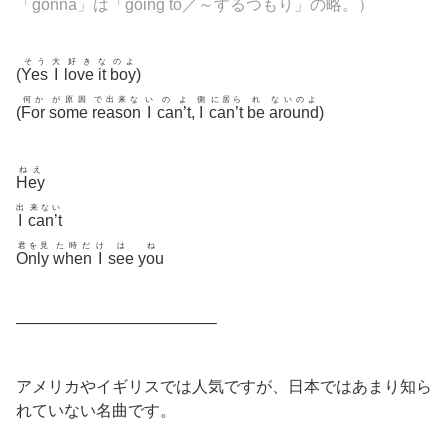
「gonna」は「going to／～するつもり」の略。）
そう
大
好き
な
のよ
(
Yes
I
love
it
boy
)
何か
が原因
で出来な
い
のよ
側
に居ら
れ
ないのよ
(
For
some
reason
I
can’t
,
I
can’t
be
around
)
ねえ
Hey
出
来ない
I
can’t
君を見
た時だ
け
は
ね
Only
when
I
see
you
————————————–
アメリカやイギリスでは人気ですが、日本ではあまり知ら
れていない名曲です。