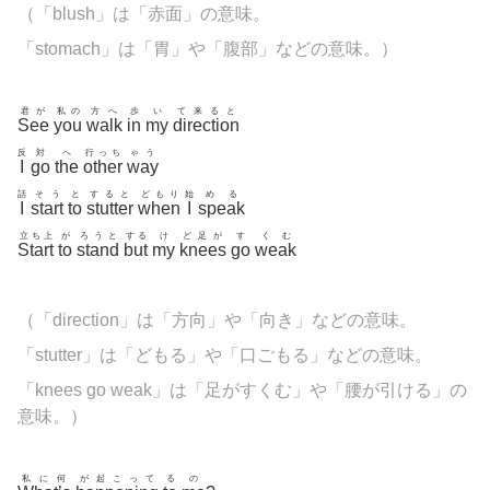
（「
blush」は「赤面」の意味。
「
stomach」は「胃」や「腹部」などの意味。
）
君が
私の
方へ
歩
い
て来ると
See
you
walk
in
my
direction
反
対
へ
行っち
ゃう
I
go
the
other
way
話
そう
と
すると
どもり
始
める
I
start
to
stutter
when
I
speak
立ち上
が
ろうと
する
け
ど足が
す
くむ
Start
to
stand
but
my
knees
go
weak
（「
direction」は「方向」や「向き」などの意味。
「
stutter」は「どもる」や「口ごもる」などの意味。
「knees go weak」は「足がすくむ」や「腰が引ける」の
意味。）
私に何
が起こって
る
の