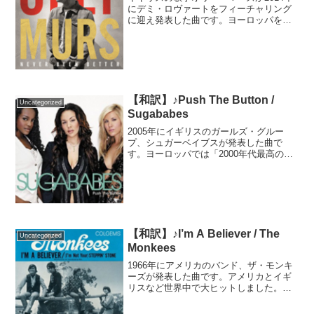
にデミ・ロヴァートをフィーチャリング
に迎え発表した曲です。ヨーロッパを中
心にヒットし、ロヴァートさんにとって
はイギリスで最初にヒットした楽曲とな
りました。元々はあのワン・ダイレクシ
ョンへ提供された曲で...
【和訳】♪Push The Button /
Uncategorized
Sugababes
2005年にイギリスのガールズ・グルー
プ、シュガーベイブスが発表した曲で
す。ヨーロッパでは「2000年代最高のポ
ップソングの一つ」と称されるほど大ヒ
ットし、アメリカのダンスチャートでも
ヒットしました。初期メンバーが脱退し
た後、この三人による...
【和訳】♪I’m A Believer / The
Uncategorized
Monkees
1966年にアメリカのバンド、ザ・モンキ
ーズが発表した曲です。アメリカとイギ
リスなど世界中で大ヒットしました。ビ
ルボードの「史上最高の曲100選」や、
2021年にローリングストーン誌が発表し