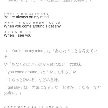
「reason why」は「～する原因／理由」の意味。）
いつだっ
て君の
こと
を考
えてる
You’re
always
on
my
mind
君がや
って
来ると
内気にな
っ
ちゃ
うの
When
you
come
around
I
get
shy
君を見
る
時
には
When
I
see
you
（「You’re on my mind」は「あなたのことを考えてい
る」
や「あなたのことが頭から離れない」の意味。
「you come around」は「やって来る」や
「ふらっと訪れる」などの意味。
「get shy」は「内気になる」や「恥ずかしくなる」など
の意味。）
い
つ君が
通りか
かるか
分か
らない
から
ね