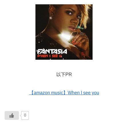
以下PR
【amazon music】When I see you
0