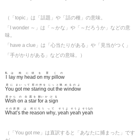
（「
topic」は「話題」や「話の種」の意味。
「I wonder ～」は「～かな」や「～だろうか」などの意
味。
「have a clue」は「心当たりがある」や「見当がつく」
「手がかりがある」などの意味。）
私
は
枕
に頭
を
置
くの
I
lay
my
head
on
my
pillow
君に
まい
って
窓の外を
じっ
と眺
めるのよ
You
got
me
staring
out
the
window
星から
の
合
図を
願い
か
ける
Wish
on
a
star
for
a
sign
その原因
は
何だろう
って
そうよ
そうよ
そうなの
What’s
the
reason
why
,
yeah
yeah
yeah
（「You got me」は直訳すると「あなたに捕まった」です