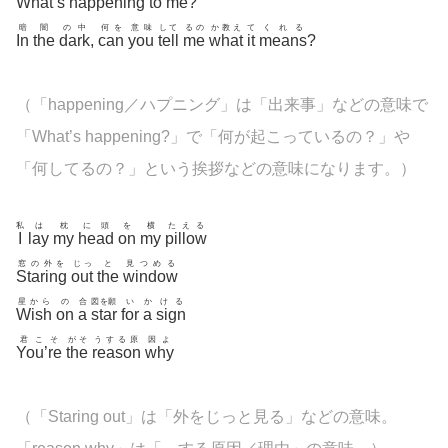
What’s
happening
to
me
?
暗
闇
の中
何を
意味
して
るの
か教え
て
くれる
In
the
dark
,
can
you
tell
me
what
it
means
?
（「
happening／ハプニング」は「出来事」などの意味で
「What’s
happening?」で「何が起こっているの？」や
「何してるの？」という挨拶などの意味になります。）
私
は
枕
に頭
を
横
たえる
I
lay
my
head
on
my
pillow
窓の外を
じっ
と
見つめる
Staring
out
the
window
星から
の
合
図を願
い
か
ける
Wish
on
a
star
for
a
sign
君こそ
がそ
うする原
因よ
You’re
the
reason
why
（「
Staring out」は「外をじっと見る」などの意味。