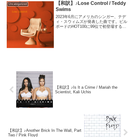
【和訳】♪Lose Control / Teddy
Uncategorized
Swims
2023年6月にアメリカのシンガー、テデ
ィ・スウィムズが発表した曲です。ビル
ボードのHOT100に99位で初登場する
と、徐々に順位を上げ2024年には1位を獲
得、さらに90週以上チャートインを続
け、2025年5月時点で未だTOP10内にラ
ン...
【和訳】♪Is It a Crime / Mariah the
Scientist, Kali Uchis
【和訳】♪Another Brick In The Wall, Part
Two / Pink Floyd