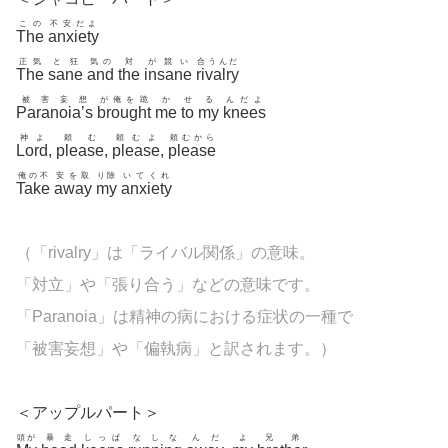
この
不安だよ
The
anxiety
正気
と狂
気の
対
が競い
合うんだ
The
sane
and
the
insane
rivalry
被害妄想
が俺を跪
か
せ
る
んだよ
Paranoia’s
brought
me
to
my
knees
神よ
頼む
頼むよ
頼むから
Lord
,
please
,
please
,
please
俺の不
安を取
り除
いてくれ
Take
away
my
anxiety
（「
rivalry
」は「ライバル関係」の意味。
「対立」や「張り合う」などの意味です。
「
Paranoia」は精神の病における症状の一種で
「被害妄想」や「偏執病」と訳されます。）
＜アップルパート＞
頭が
暴走
しっぱ
なしな
んだ
よ
兄弟