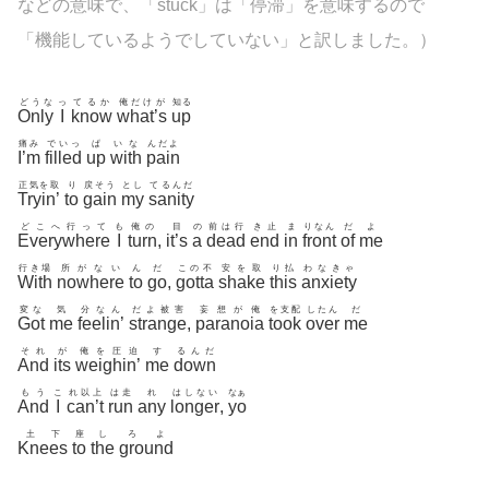
などの意味で、「stuck」は「停滞」を意味するので
「機能しているようでしていない」と訳しました。）
どうな
っ
てるか
俺だけが
知る
Only
I
know
what’s
up
痛み
でいっ
ぱ
いな
んだよ
I’m
filled
up
with
pain
正気を取
り
戻そう
とし
てるんだ
Tryin’
to
gain
my
sanity
どこへ行って
も
俺の
目
の
前は行
き止
ま
りなん
だ
よ
Everywhere
I
turn
,
it’s
a
dead
end
in
front
of
me
行き場
所がない
ん
だ
この不
安を取
り払
わなきゃ
With
nowhere
to
go
,
gotta
shake
this
anxiety
変な
気
分なん
だよ被害
妄想が俺
を支配
したん
だ
Got
me
feelin’
strange
,
paranoia
took
over
me
それ
が
俺を圧迫
す
るんだ
And
its
weighin’
me
down
もう
こ
れ以上
は走
れ
はしない
なぁ
And
I
can’t
run
any
longer
,
yo
土下
座
し
ろよ
Knees
to
the
ground