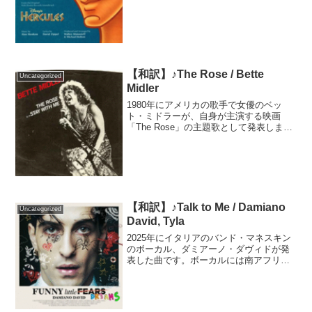
クレス」の主題歌で、マイケルはエンデ
ィング用の歌唱を務めました。劇中では
アメリカのミュージカル俳優、ロジャ
ー・バートが歌...
【和訳】♪The Rose / Bette
Uncategorized
Midler
1980年にアメリカの歌手で女優のベッ
ト・ミドラーが、自身が主演する映画
「The Rose」の主題歌として発表しまし
た。当初、映画のプロデューサーたちは
この曲は合わないと却下していたそうで
すが、音楽を担当したポール・A・ロスチ
ャイルドが気に...
【和訳】♪Talk to Me / Damiano
Uncategorized
David, Tyla
2025年にイタリアのバンド・マネスキン
のボーカル、ダミアーノ・ダヴィドが発
表した曲です。ボーカルには南アフリカ
の歌手・タイラを招き、アメリカのギタ
リストで音楽プロデューサーのナイル・
ロジャースがギターで参加しました。ダ
ミアーノ自身がタイラ...