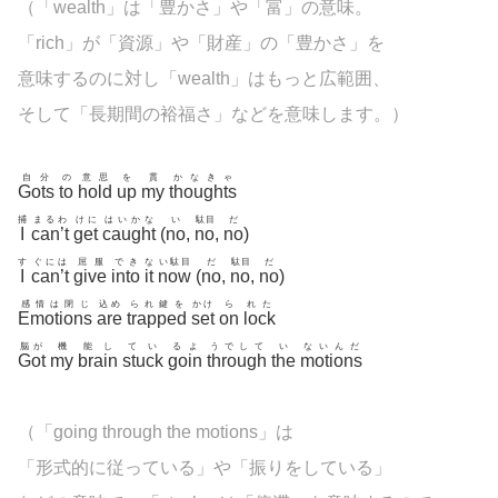
（「
wealth」は「豊かさ」や「富」の意味。
「rich」が「資源」や「財産」の「豊かさ」を
意味するのに対し「
wealth」はもっと広範囲、
そして「長期間の裕福さ」などを意味します。）
自分
の
意思
を
貫
かなきゃ
Gots
to
hold
up
my
thoughts
捕
まるわ
けに
はいかな
い
駄目
だ
I
can’t
get
caught
(
no
,
no
,
no
)
す
ぐには
屈服
でき
な
い駄目
だ
駄目
だ
I
can’t
give
into
it
now
(
no
,
no
,
no
)
感情は閉じ
込め
られ鍵を
かけ
ら
れた
Emotions
are
trapped
set
on
lock
脳が
機
能し
てい
るよ
うでして
い
ないんだ
Got
my
brain
stuck
goin
through
the
motions
（「going through the motions」は
「形式的に従っている」や「振りをしている」