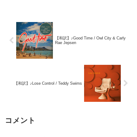
【和訳】♪Good Time / Owl City & Carly
Rae Jepsen
【和訳】♪Lose Control / Teddy Swims
コメント