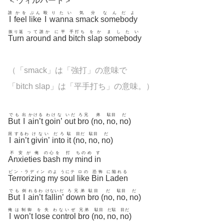
＜ウィルパート＞
誰
かを
ぶん
殴
りたい
気分
なんだよ
I
feel
like
I
wanna
smack
somebody
振り返
って誰か
に平
手打ち
をか
ましたい
Turn
around
and
bitch
slap
somebody
（「smack」は「強打」の意味で
「bitch slap」は「平手打ち」の意味。）
でも
出
かける
わけな
いだ
ろ兄
弟
駄目
だ
But
I
ain’t
goin’
out
bro
(
no
,
no
,
no
)
屈
するわ
けない
だろ
駄
目だ
駄目
だ
I
ain’t
givin’
into
it
(
no
,
no
,
no
)
不安が俺
の心を
打
ちのめ
す
Anxieties
bash
my
mind
in
ビン・ラディン
のよ
うにテ
ロの
恐怖
に陥れる
Terrorizing
my
soul
like
Bin
Laden
でも
倒
れるわ
けないだ
ろ兄弟
駄目
だ
駄目
だ
But
I
ain’t
fallin’
down
bro
(
no
,
no
,
no
)
俺
は制御
を失
わないぜ
兄弟
駄目
だ駄
目だ
I
won’t
lose
control
bro
(
no
,
no
,
no
)