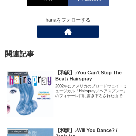
hanaをフォローする
関連記事
【和訳】♪You Can’t Stop The
Uncategorized
Beat / Hairspray
2002年にアメリカのブロードウェイ・ミ
ュージカル「Hairspray／ヘアスプレー」
のフィナーレ用に書き下ろされた曲で
す。ミュージカルの原作は1988年の同名
アメリカ映画です。評論家からは「歌わ
ずにはいられない曲」と絶賛されまし
た。200...
【和訳】♪Will You Dance? /
Uncategorized