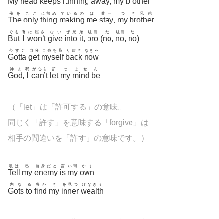
My
head
keeps
running
away
,
my
brother
俺を
ここ
に留め
ているの
は
唯一
つ
さ兄弟
The
only
thing
making
me
stay
,
my
brother
でも
俺
は屈さ
ない
ぜ兄
弟
駄目
だ
駄目
だ
But
I
won’t
give
into
it
,
bro
(
no
,
no
,
no
)
今すぐ
自分
自身を取
り戻さ
なきゃ
Gotta
get
myself
back
now
神よ
我
が心を
許
せ
ませ
ん
God
,
I
can’t
let
my
mind
be
（「let」は「許可する」の意味。
同じく「許す」を意味する「forgive」は
相手の間違いを「許す」の意味です。）
敵は
己
自身だと
言
い聞
かす
Tell
my
enemy
is
my
own
内な
る
豊か
さ
を見つ
けなきゃ
Gots
to
find
my
inner
wealth