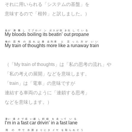
それに用いられる「システムの基盤」を
意味するので「根幹」と訳しました。）
血が
沸騰し
てプロパ
ン
ガスが吹
き出
している
My
bloods
boiling
its
beatin’
out
propane
俺の
思考
の
流れは暴
走列車
と
言
った方が
いい
My
train
of
thoughts
more
like
a
runaway
train
（「My train of thoughts」は「私の思考の流れ」や
「私の考えの展開」などを意味します。
「train」は「電車」の意味ですが
連結する車両のように「連鎖する思考」
などを意味します。）
凄い
速
さ
で追
い越
し斜線
を
走
って
いる
I’m
in
a
fast
car
drivin’
in
a
fast
lane
雨
の
中で
水溜
ま
りにタ
イヤ
を取られそう