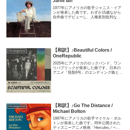
Janis Ian
1977年にアメリカの歌手ジャニス・イア
ンが発表した曲です。わずか15歳ながら
自作曲でデビューし、人種差別批判など
を取り入れた楽曲でたちまち脚光を浴び
たジャニス。喧騒から逃れるように数年
の活動休止状態を経て再び復帰。グラミ
ー賞を獲得。その後...
【和訳】♪Beautiful Colors /
Uncategorized
OneRepublic
2025年にアメリカのロックバンド、ワン
リパブリックが発表した曲です。日本の
アニメ「怪獣8号」のエンディング曲とし
て書き下ろされたそうです。バンドのボ
ーカルでプロデューサーとしても活躍す
るライアン・テダーさんは「本人には見
えていない魅力を誰...
【和訳】♪Go The Distance /
Uncategorized
Michael Bolton
1997年にアメリカの歌手マイケル・ボル
トンが発表した曲です。同年公開された
ディズニーアニメ映画「Hercules／ヘラ