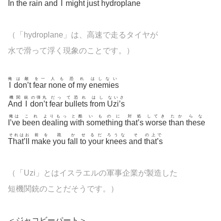
In
the
rain
and
I
might
just
hydroplane
（「
hydroplane」は、高速で走るタイヤが
水で滑って浮く現象のことです。）
俺
は敵
を一
人も
恐
れ
はしない
I
don’t
fear
none
of
my
enemies
機関
銃
の弾丸
だっ
て恐れ
はし
ないさ
And
I
don’t
fear
bullets
from
Uzi’s
俺は
これ
よりもっ
と酷
いものに
対処
してき
たか
らな
I’ve
been
dealing
with
something
that’s
worse
than
these
それはお
前を
跪
か
せ
るだ
ろうな
そ
の上で
That’ll
make
you
fall
to
your
knees
and
that’s
（「Uzi」とはイスラエルの軍事企業が製造した
短機関銃のことだそうです。）
＜ジャコビーパート＞