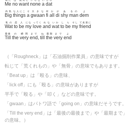
私に
は
絶対に
いらな
い
から
Me
no
want
none
a
dat
内気
な人にこ
そ
大きな
何
か
が
あ
るの
よ
Big
things
a
gwaan
fi
all
di
shy
man
dem
私の
恋
人
にな
ってく
れな
いか
し
ら
そし
て友達に
Wat
to
be
my
love
and
wat
to
be
my
friend
最後
の
瞬間
まで
ね
最期
まで
よ
Till
the
very
end
,
till
the
very
end
（「
Roughneck」は「石油掘削作業員」の意味ですが
転じて「荒くれもの」や「無骨」の意味でもあります。
「Beat up」は「殴る」の意味、
「lick off」にも「殴る」の意味がありますが
平手で「殴る」や「叩く」などの意味です。
「
gwaan」はパトワ語で「going on」の意味だそうです。
「Till the very end」は「最後の最後まで」や「最期まで」
の意味。）