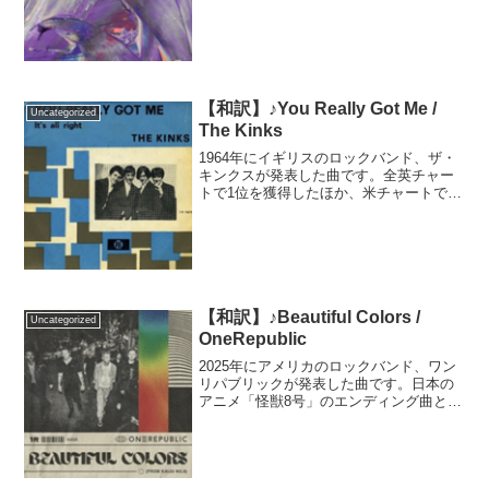
ました。アメリカでは惜しくも1位を獲得
できず、最高2位でした。その時1位だっ
たのはMAGIC！「Rude」のでした。----
-...
【和訳】♪You Really Got Me /
Uncategorized
The Kinks
1964年にイギリスのロックバンド、ザ・
キンクスが発表した曲です。全英チャー
トで1位を獲得したほか、米チャートでも
7位にランクイン。その後も各国のバンド
にカバーされ続け、後のロックジャンル
に大きな影響を与えました。カバーの中
でも特に有名なの...
【和訳】♪Beautiful Colors /
Uncategorized
OneRepublic
2025年にアメリカのロックバンド、ワン
リパブリックが発表した曲です。日本の
アニメ「怪獣8号」のエンディング曲とし
て書き下ろされたそうです。バンドのボ
ーカルでプロデューサーとしても活躍す
るライアン・テダーさんは「本人には見
えていない魅力を誰...