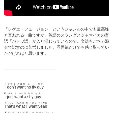
「レゲエ・フュージョン」というジャンルの中でも最高峰
と言われる一曲ですが、英語のスラングとジャマイカの言
語「パトワ語」が入り混じっているので、文法もごちゃ混
ぜで訳すのに苦労しました。雰囲気だけでも感じ取ってい
ただければと思います。
————————————–
イ
ケてる
男は欲
し
く
ない
I
don’t
want
no
fly
guy
私
が欲
しいの
は
内気
な人
I
just
want
a
shy
guy
それが
私の望
む
ものよ
そうなの
That’s
what
I
want
yeah
私の
欲しいも
の君に
は
分かる
でしょ