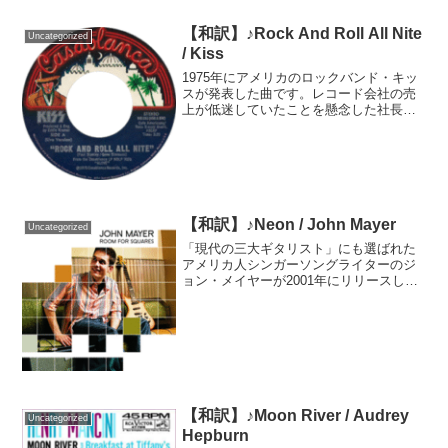
【和訳】♪Rock And Roll All Nite
Uncategorized
/ Kiss
1975年にアメリカのロックバンド・キッ
スが発表した曲です。レコード会社の売
上が低迷していたことを懸念した社長が
「ロック賛歌」が必要だと考え作られた
そうです。曲はイングランドのバンド・
スレイドの「Mama Weer All Crazee N...
【和訳】♪Neon / John Mayer
Uncategorized
「現代の三大ギタリスト」にも選ばれた
アメリカ人シンガーソングライターのジ
ョン・メイヤーが2001年にリリースした
曲です。とにかくイントロのギターから
格好良いです。ギターの師匠が日本人の
方(トモ藤田さん)ということもあり、親日
活動も盛んに行っ...
【和訳】♪Moon River / Audrey
Uncategorized
Hepburn