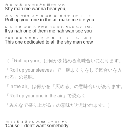
内気
な君
あな
たの声が
聞きた
いわ
Shy
man
me
wanna
hear
you
,
みん
な
で盛り
上が
れ
ば君
は
動揺す
るか
し
ら
Roll
up
your
one
in
the
air
make
me
ice
you
も
し
も君
が彼
ら
の仲間
じゃ
ない
なら会
いた
くない
If
ya
nah
one
of
them
me
nah
wan
see
you
これは
内気
な男性たち
に
捧
げ
た
い
のよ
This
one
dedicated
to
all
the
shy
man
crew
（「Roll up your」は何かを始める意味合いになります。
「Roll up your sleeves」で「腕まくりをして気合いを入
れる」の意味。
「in the air」は何かを「広める」の意味合いがあります。
「Roll up your one in the air」で恐らく
「みんなで盛り上がる」の意味だと思われます。）
だって私
は
誰でも
いいわけ
じゃないから
‘
Cause
I
don’t
want
somebody