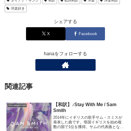
ダイアナ・キング
和訳
歌詞和訳
洋楽
洋楽和訳
洋楽好き
シェアする
X
Facebook
hanaをフォローする
関連記事
【和訳】♪Stay With Me / Sam
Uncategorized
Smith
2014年にイギリスの歌手サム・スミスが
発表した曲です。母国イギリスを始め複
数の国で1位を獲得。サムの代表曲となり