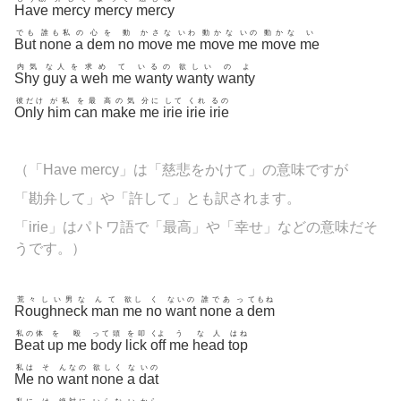
Have
mercy
mercy
mercy
でも
誰も私
の
心を
動
かさな
いわ
動かな
いの
動かな
い
But
none
a
dem
no
move
me
move
me
move
me
内気
な人
を
求め
て
いるの
欲しい
のよ
Shy
guy
a
weh
me
wanty
wanty
wanty
彼だけ
が私
を最
高の気
分に
して
くれ
るの
Only
him
can
make
me
irie
irie
irie
（「Have mercy」は「慈悲をかけて」の意味ですが
「勘弁して」や「許して」とも訳されます。
「irie」はパトワ語で「最高」や「幸せ」などの意味だそ
うです。）
荒々しい男な
んて
欲し
く
ないの
誰であ
っ
てもね
Roughneck
man
me
no
want
none
a
dem
私の体
を
殴
って頭
を叩
くよ
う
な人
はね
Beat
up
me
body
lick
off
me
head
top
私は
そ
んなの
欲しく
な
いの
Me
no
want
none
a
dat