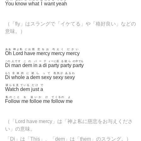
You
know
what
I
want
yeah
（「fly」はスラングで「イケてる」や
「格好良い」などの
意味。）
ああ
神よ私
にお慈
悲をお
与えく
ださい
Oh
Lord
have
mercy
mercy
mercy
この
人です
この
パ
ー
テ
ィーに居
る彼ら
の中でも
Di
man
dem
in
a
di
party
party
party
もう
全体的
に
彼ら
って
色気が
あるわ
Di
whole
a
dem
sexy
sexy
sexy
彼らを見
ている
だけ
で
Watch
dem
just
a
私のこと
を
追いか
け
てくるの
よ
Follow
me
folloe
me
follow
me
（「Lord have mercy」は「神よ私に慈悲をお与えくださ
い」の意味。
「Di」は「This」、「dem」は「them」のスラング。）