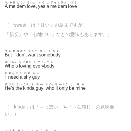
私
を愛
してい
るのよ
そう
よ
彼ら
に愛さ
れてる
A
me
dem
love
,
yes
a
me
dem
love
（「sweet」は「甘い」の意味ですが
「親切」や「心地いい」などの意味もあります。）
でも
私
は誰か
なんて
欲しくない
But
I
don’t
want
somebody
誰がみん
なに愛さ
れていても
Who’s
loving
everybody
必
要なの
は
内気
な人
I
need
a
shy
guy
彼がそ
うい
う男よね
私の
ためだけ
のよう
な
存在
He’s
the
kinda
guy
,
who’ll
only
be
mine
（「kinda」は「～っぽい」や「～な感じ」の意味合
い。）
もう勘
弁して
よって
感じね