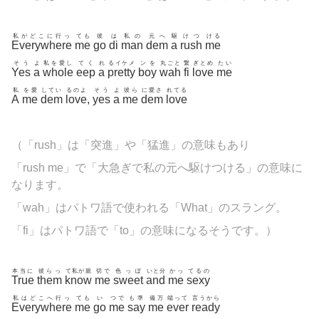
私がどこに行っ
ても
彼
は
私の
元へ
駆
けつ
ける
Everywhere
me
go
di
man
dem
a
rush
me
そう
よ
私を愛し
てく
れ
るイケメ
ンを
丸ごと
繋
ぎとめ
たい
Yes
a
whole
eep
a
pretty
boy
wah
fi
love
me
私
を愛
してい
るのよ
そう
よ
彼ら
に愛さ
れてる
A
me
dem
love
,
yes
a
me
dem
love
（「rush」は「突進」や「猛進」の意味もあり
「rush me」で「大急ぎで私の元へ駆けつける」の意味に
なります。
「wah」はパトワ語で使われる「What」のスラング。
「fi」はパトワ語で「to」の意味になるそうです。）
本当に
彼らっ
て私が親
切で
色っぽ
いと分
かっ
てるの
True
them
know
me
sweet
and
me
sexy
私はどこへ行っ
ても
い
つで
も準
備万
端って
言うから
Everywhere
me
go
me
say
me
ever
ready