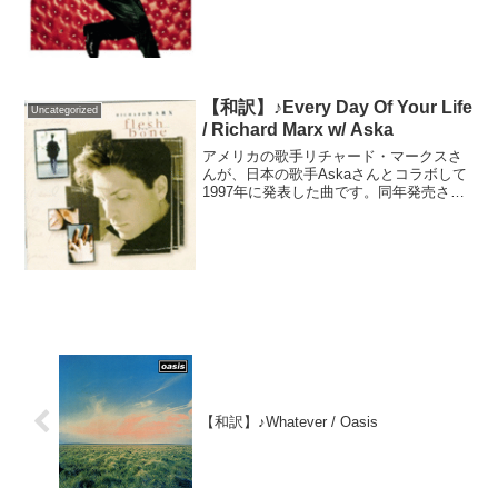
た。曲は20ヵ国以上で1位を獲得。曲だけ
でなくMVも5つの賞を獲得するほどの高
評価を受けました...
【和訳】♪Every Day Of Your Life
Uncategorized
/ Richard Marx w/ Aska
アメリカの歌手リチャード・マークスさ
んが、日本の歌手Askaさんとコラボして
1997年に発表した曲です。同年発売され
たアルバム「Flesh and Bone」の日本版
ボーナス・トラックとして収録されてい
ます。残念ながらYouTubeの公式に...
【和訳】♪Whatever / Oasis