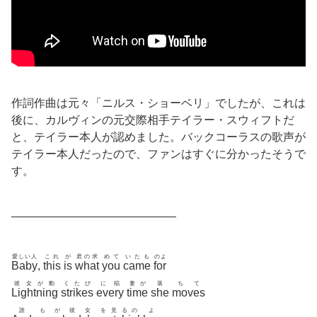
作詞作曲は元々「ニルス・ショーベリ」でしたが、これは
後に、カルヴィンの元交際相手テイラー・スウィフトだ
と、テイラー本人が認めました。バックコーラスの歌声が
テイラー本人だったので、ファンはすぐに分かったそうで
す。
——————————————–
愛しい人
これ
が
君の求
めて
いたも
のよ
Baby
,
this
is
what
you
came
for
彼女が動
くたび
に稲
妻が
落
ちて
Lightning
strikes
every
time
she
moves
誰
もが彼女
を見るの
よ