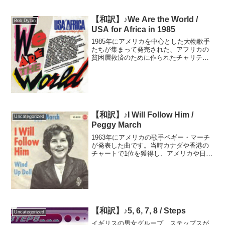
【和訳】♪We Are the World /
Bob Dylan
USA for Africa in 1985
1985年にアメリカを中心とした大物歌手
たちが集まって発売された、アフリカの
貧困層救済のために作られたチャリティ
ーソングです。前年にイギリスで発売さ
れたバンド・エイドによるエチオピアの
飢餓救済ソングに触発された、歌手ハリ
ー・ベラフォンテの発...
【和訳】♪I Will Follow Him /
Uncategorized
Peggy March
1963年にアメリカの歌手ペギー・マーチ
が発表した曲です。当時カナダや香港の
チャートで1位を獲得し、アメリカや日本
でもヒットしました。その後、多くの歌
手にカバーされ、今では世界中で愛され
る大衆曲の一つとなりました。元は1961
年にフランスの...
【和訳】♪5, 6, 7, 8 / Steps
Uncategorized
イギリスの男女グループ、ステップスが