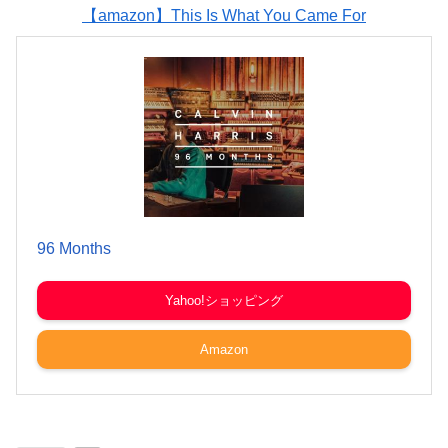
【amazon】This Is What You Came For
96 Months
Yahoo!ショッピング
Amazon