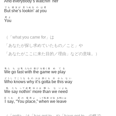
And
everybody’s
watchin’
her
でも
彼女が
見つめる
の
は君
But
she’s
lookin’
at
you
君よ
You
（「what you came for」は
「あなたが探し求めていたもの／こと」や
「あなたがここに来た目的／理由」などの意味。）
私た
ち
は私
たちの
遊び
を速く進
め
てる
We
go
fast
with
the
game
we
play
どうし
てこうな
るの
かは
誰にも
分
から
ない
Who
knows
why
it’s
gotta
be
this
way
私
たち
って必要
以上は
喋ら
な
いよね
We
say
nothin’
more
than
we
need
言
うわ
君の
場所よ
って私達
が去
る時には
I
say
, “
You
place
,”
when
we
leave
（「gotta」は「has got to」や「have got to」の略で