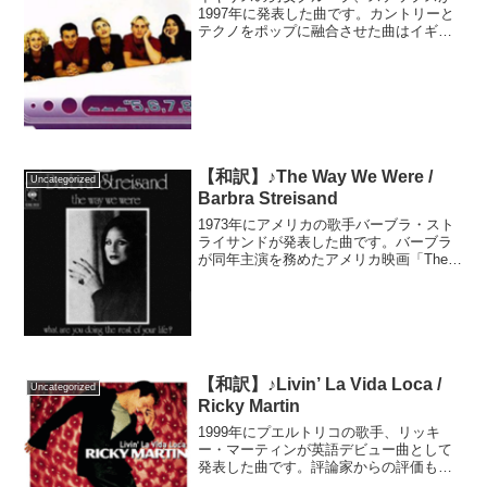
1997年に発表した曲です。カントリーと
テクノをポップに融合させた曲はイギリ
スを中心に世界でヒット。日本でもバラ
エティー番組で使われるなどして人気を
集めました。グループが最初に解散する
までに発売した曲の中...
【和訳】♪The Way We Were /
Uncategorized
Barbra Streisand
1973年にアメリカの歌手バーブラ・スト
ライサンドが発表した曲です。バーブラ
が同年主演を務めたアメリカ映画「The
Way We Were／追憶」の主題歌として映
画と共に大ヒット。アカデミー主題歌賞
を獲得しました。世界中でカバーされ、
何十年...
【和訳】♪Livin’ La Vida Loca /
Uncategorized
Ricky Martin
1999年にプエルトリコの歌手、リッキ
ー・マーティンが英語デビュー曲として
発表した曲です。評論家からの評価も商
業的な売り上げも共に大成功を収めまし