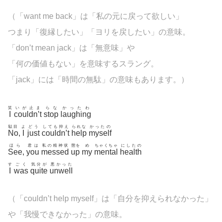
（「want me back」は「私の元に戻って欲しい」
つまり「復縁したい」「ヨリを戻したい」の意味。
「don’t mean jack」は「無意味」や
「何の価値もない」を意味するスラング。
「jack」には「時間の無駄」の意味もあります。）
笑
いが止ま
らな
かったわ
I
couldn’t
stop
laughing
駄目
よ
どう
しても抑え
られな
かったの
No
,
I
just
couldn’t
help
myself
ほら
君は
私の精神状
態を
め
ちゃくちゃ
にしたの
See
,
you
messed
up
my
mental
health
す
ごく
気分が
悪かった
I
was
quite
unwell
（「couldn’t help myself」は「自分を抑えられなかった」
や「我慢できなかった」の意味。