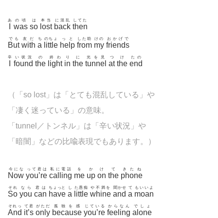
あ
の頃
は
本当
に混乱
してた
I
was
so
lost
back
then
でも
友だ
ち
のちょ
っと
した助
けの
おかげで
But
with
a
little
help
from
my
friends
辛
い状況
の
終わ
り
に
光を見
つ
け
たの
I
found
the
light
in
the
tunnel
at
the
end
（「so lost」は「とても混乱している」や
「凄く迷っている」の意味。
「tunnel／トンネル」は「辛い状況」や
「暗闇」などの比喩表現でもあります。）
今にな
って君は
私に電話
を
か
け
て
きたね
Now
you’re
calling
me
up
on
the
phone
それ
なら
君は
ちょっと
し
た愚痴
や不満を
聞かせ
て
もいいよ
So
you
can
have
a
little
whine
and
a
moan
それっ
て君
がただ
孤独を感
じている
からなん
でしょ
And
it’s
only
because
you’re
feeling
alone