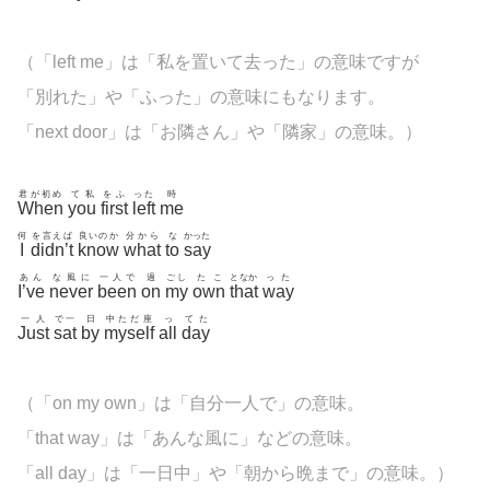
（「left me」は「私を置いて去った」の意味ですが
「別れた」や「ふった」の意味にもなります。
「next door」は「お隣さん」や「隣家」の意味。）
君が初め
て私
をふ
った
時
When
you
first
left
me
何
を言えば
良いのか
分から
な
かった
I
didn’t
know
what
to
say
あん
な風に
一人で
過
ごし
たこ
となか
った
I’ve
never
been
on
my
own
that
way
一人
で一
日
中ただ座
っ
てた
Just
sat
by
myself
all
day
（「on my own」は「自分一人で」の意味。
「that way」は「あんな風に」などの意味。
「all day」は「一日中」や「朝から晩まで」の意味。）