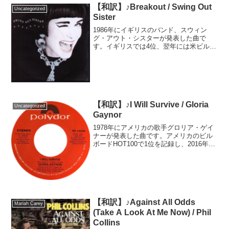
【和訳】♪Breakout / Swing Out
Uncategorized
Sister
1986年にイギリスのバンド、スウィン
グ・アウト・シスターが発表した曲で
す。イギリスでは4位、翌年には米ビルボ
ードHOT100の6位にチャートインし、グ
ラミー賞にもノミネートされる世界的な
ヒットとなりました。ボーカルのコリー
ン・ドリュリーは...
【和訳】♪I Will Survive / Gloria
Uncategorized
Gaynor
1978年にアメリカの歌手グロリア・ゲイ
ナーが発表した曲です。アメリカのビル
ボードHOT100で1位を記録し、2016年に
はアメリカ議会図書館の国立録音登録簿
の保存対象となりました。ディスコの定
番曲としても知られ、日本でも日本語カ
バーが沢山...
【和訳】♪Against All Odds
Mariah Carey
(Take A Look At Me Now) / Phil
Collins