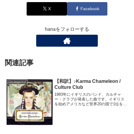
X
Facebook
hanaをフォローする
関連記事
【和訳】♪Karma Chameleon /
Uncategorized
Culture Club
1983年にイギリスのバンド、カルチャ
ー・クラブが発表した曲です。イギリス
を始めアメリカなど世界20の国で1位を獲
得し、バンドにとって最大のヒット曲と
なりました。邦題は「カーマは気まぐ
れ」です。曲制作に携わったボーカルの
ボーイ・ジョージは、...