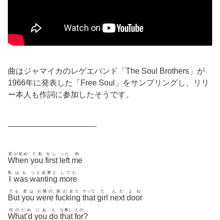
曲はジャマイカのレゲエバンド「The Soul Brothers」が
1966年に発表した「Free Soul」をサンプリングし、リリ
ー本人も作詞に参加したそうです。
———————————-
君が初め
て私
をふ
った
時
When
you
first
left
me
私
はも
っと必要と
してた
I
was
wanting
more
でも
君は
お隣の
家の女と
ヤッて
た
んだ
よね
But
you
were
fucking
that
girl
next
door
何のため
にあ
ん
な事し
たの
What’d
you
do
that
for
?