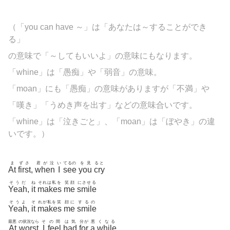
（「you can have ～」は「あなたは～することができ
る」
の意味で「～してもいいよ」の意味にもなります。
「
whine」は「愚痴」や「弱音」の意味。
「moan」にも「愚痴」の意味がありますが「不満」や
「嘆き」「うめき声を出す」などの意味合いです。
「whine」は「泣きごと」、「moan」は「ぼやき」の違
いです。）
ま
ずさ
君が泣
い
てるの
を見
ると
At
first
,
when
I
see
you
cry
そうだ
ね
それは私を
笑顔
にさせる
Yeah
,
it
makes
me
smile
そうよ
そ
れが私を笑
顔に
するの
Yeah
,
it
makes
me
smile
最悪
の状況なら
そ
の間
は気
分が
悪
くなる
At
worst
,
I
feel
bad
for
a
while