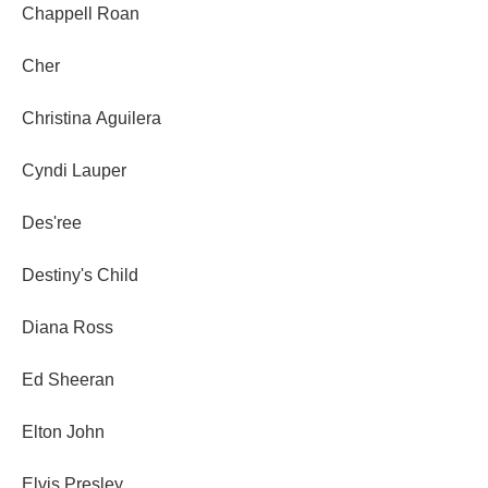
Chappell Roan
Cher
Christina Aguilera
Cyndi Lauper
Des'ree
Destiny's Child
Diana Ross
Ed Sheeran
Elton John
Elvis Presley