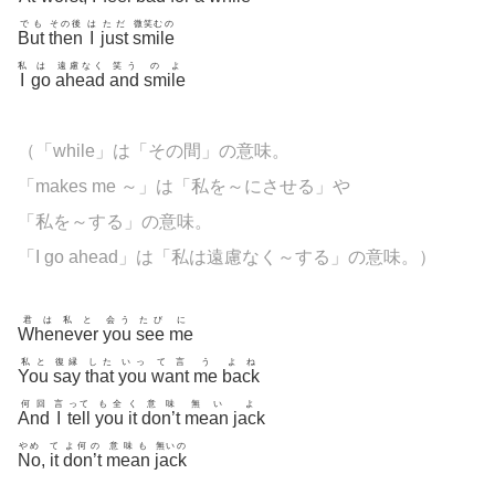
でも
その後
は
ただ
微笑むの
But
then
I
just
smile
私
は
遠慮なく
笑う
のよ
I
go
ahead
and
smile
（「
while」は「その間」の意味。
「makes me ～」は「私を～にさせる」や
「私を～する」の意味。
「I go ahead」は「私は遠慮なく～する」の意味。）
君は私と
会う
たび
に
Whenever
you
see
me
私と
復縁
した
いっ
て言
う
よね
You
say
that
you
want
me
back
何回
言
って
も全
く
意味
無い
よ
And
I
tell
you
it
don’t
mean
jack
やめ
て
よ何の
意味も
無いの
No
,
it
don’t
mean
jack