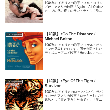
1984年にイギリスの歌手フィル・コリン
ズが、アメリカ映画「Against All Odds／
カリブの熱い夜」のサントラとして発表
した曲です。フィルにとって初の全米1位
曲となり、イギリスでも2位を獲得、複数
の国でも1位となる大ヒットとなりま...
【和訳】♪Go The Distance /
Uncategorized
Michael Bolton
1997年にアメリカの歌手マイケル・ボル
トンが発表した曲です。同年公開された
ディズニーアニメ映画「Hercules／ヘラ
クレス」の主題歌で、マイケルはエンデ
ィング用の歌唱を務めました。劇中では
アメリカのミュージカル俳優、ロジャ
ー・バートが歌...
【和訳】♪Eye Of The Tiger /
Uncategorized
Survivor
1982年にアメリカのロックバンド、サバ
イバーがアメリカ映画「ロッキー3」の主
題歌として書き下ろした曲です。世界中
で大ヒットしグラミー賞も受賞しまし
た。映画の監督兼主演のシルベスター・