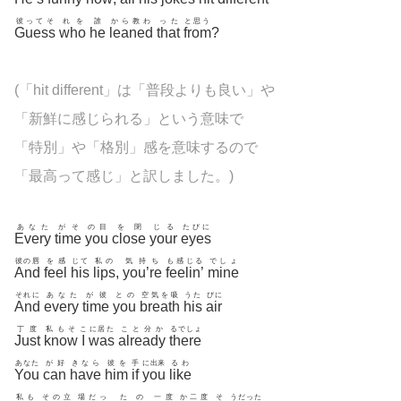
彼ってそ
れを
誰
から教わ
った
と思う
Guess
who
he
leaned
that
from
?
(「hit different」は「普段よりも良い」や
「新鮮に感じられる」という意味で
「特別」や「格別」感を意味するので
「最高って感じ」と訳しました。)
あなた
がそ
の目
を閉
じる
たびに
Every
time
you
close
your
eyes
彼の唇
を感
じて
私の
気持ち
も感じる
でしょ
And
feel
his
lips
,
you’re
feelin’
mine
それに
あなた
が彼
との
空気を吸
うた
びに
And
every
time
you
breath
his
air
丁度
私もそ
こ
に居た
こと分か
るでしょ
Just
know
I
was
already
there
あなた
が好
きなら
彼を
手
に出来
るわ
You
can
have
him
if
you
like
私も
その立
場だっ
たの
一度
か二度
そ
うだった