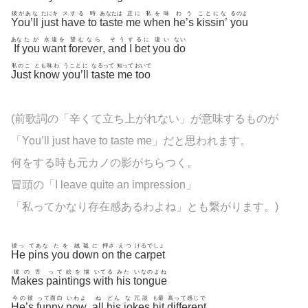
彼があな
たにキ
スする
時
あなたは
正に
私を味
わう
ことにな
るのよ
You’ll
just
have
to
taste
me
when
he’s
kissin’
you
あな
たが
永遠を
望むなら
そう
す
るに
違い
ない
If
you
want
forever
,
and
I
bet
you
do
私のこ
とも味わ
うことに
なるって
知って
おいて
Just
know
you’ll
taste
me
too
(前歌詞の「辛くて立ち上がれない」が意味するものが
「You’ll just have to taste me」だと思われます。
何をする時も元カノの影がちらつく。
冒頭の「I leave quite an impression」
「私ってかなり存在感あるわよね」とも繋がります。)
彼っ
てあな
たを
絨毯に
押さ
えつ
けるでしょ
He
pins
you
down
on
the
carpet
彼の舌
って絵を描
いてる
みた
いなのよね
Makes
paintings
with
his
tongue
今の彼
って面白
いわよ
ね
どん
な冗談
も最
高って感じで
He’s
funny
now
,
all
his
jokes
hit
different