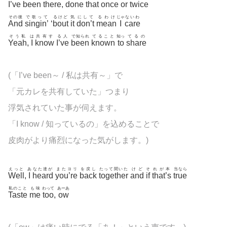
I’ve
been
there
,
done
that
once
or
twice
その後
で歌って
るけど
気
にして
るわけ
じゃ
ないわ
And
singin’
‘
bout
it
don’t
mean
I
care
そう私
は
共有す
る人
で知られ
てること
知っ
てるの
Yeah
,
I
know
I’ve
been
known
to
share
(「I’ve been～ / 私は共有～」で
「元カレを共有していた」つまり
浮気されていた事が伺えます。
「I know / 知っているの」を込めることで
皮肉がより痛烈になった気がします。)
えっと
あ
なた達が
またヨリ
を戻し
たって聞いた
けど
そ
れが本
当なら
Well
,
I
heard
you’re
back
together
and
if
that’s
true
私のこと
も味
わって
あーあ
Taste
me
too
,
ow