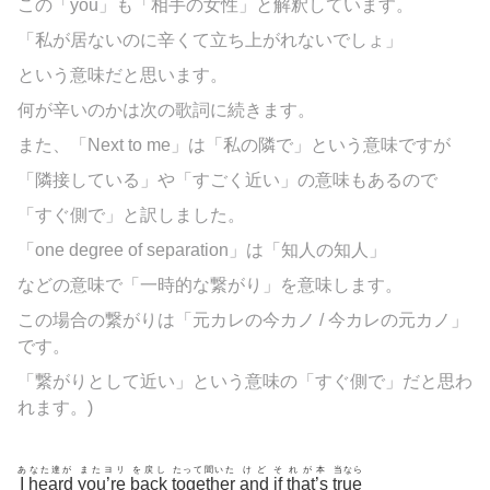
この「you」も「相手の女性」と解釈しています。
「私が居ないのに辛くて立ち上がれないでしょ」
という意味だと思います。
何が辛いのかは次の歌詞に続きます。
また、「Next to me」は「私の隣で」という意味ですが
「隣接している」や「すごく近い」の意味もあるので
「すぐ側で」と訳しました。
「one degree of separation」は「知人の知人」
などの意味で「一時的な繋がり」を意味します。
この場合の繋がりは「元カレの今カノ / 今カレの元カノ」
です。
「繋がりとして近い」という意味の「すぐ側で」だと思わ
れます。)
あ
なた達が
またヨリ
を戻し
たって聞いた
けど
そ
れが本
当なら
I
heard
you’re
back
together
and
if
that’s
true