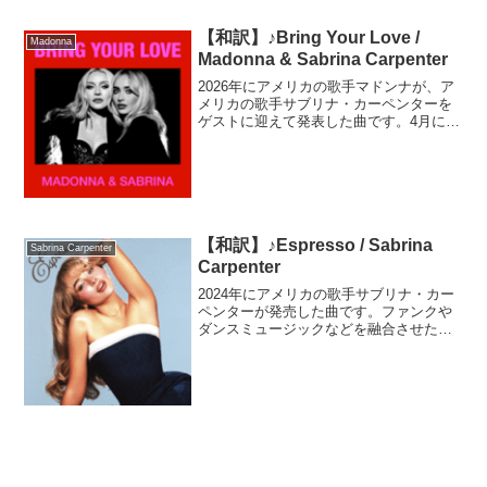
【和訳】♪Bring Your Love /
Madonna
Madonna & Sabrina Carpenter
2026年にアメリカの歌手マドンナが、ア
メリカの歌手サブリナ・カーペンターを
ゲストに迎えて発表した曲です。4月に開
催された世界最大の音楽＆アートフェス
「コーチェラ」では、マドンナのステー
ジにサブリナがサプライズ登場しこの曲
を披露。話題を集め...
【和訳】♪Espresso / Sabrina
Sabrina Carpenter
Carpenter
2024年にアメリカの歌手サブリナ・カー
ペンターが発売した曲です。ファンクや
ダンスミュージックなどを融合させた曲
調と、サブリナ自身も参加した歌詞が評
論家から絶賛され、商業的にも大ヒット
しました。MVはサブリナが曲を聞いて思
い浮かんだ「レトロ...