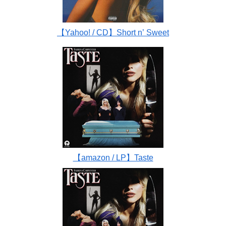
【Yahoo! / CD】Short n’ Sweet
【amazon / LP】Taste