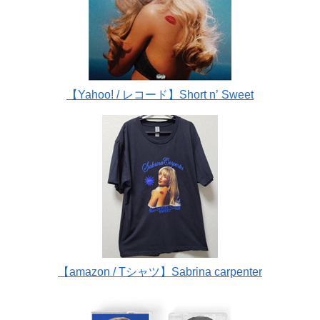
【Yahoo! / レコード】Short n’ Sweet
【amazon / Tシャツ】Sabrina carpenter