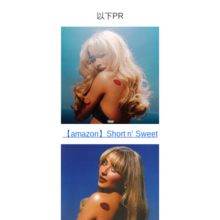
以下PR
【amazon】Short n’ Sweet