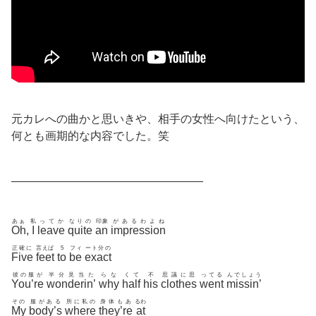
元カレへの曲かと思いきや、相手の女性へ向けたという、
何とも画期的な内容でした。笑
—————————————————
あぁ
私
ってか
なりの
印象
があるわよね
Oh
,
I
leave
quite
an
impression
正確に
言えば
5
フィ
ート分の
Five
feet
to
be
exact
彼の服が
半分見当た
らな
くて
不
思議に思
ってる
んでしょう
You’re
wonderin’
why
half
his
clothes
went
missin’
その
服がある
所に私の
身体もあ
るわ
My
body’s
where
they’re
at