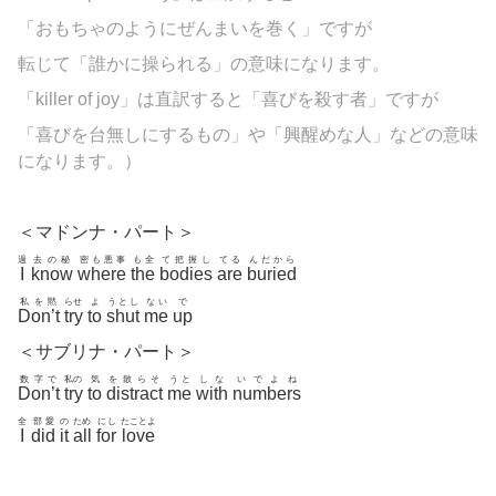
「おもちゃのようにぜんまいを巻く」ですが
転じて「誰かに操られる」の意味になります。
「killer of joy」は直訳すると「喜びを殺す者」ですが
「喜びを台無しにするもの」や「興醒めな人」などの意味
になります。）
＜マドンナ・パート＞
過
去の秘
密も悪事
も全
て把握し
てる
んだから
I
know
where
the
bodies
are
buried
私を黙
らせ
よ
うとし
ない
で
Don’t
try
to
shut
me
up
＜サブリナ・パート＞
数字で
私の
気
を散らそ
うと
しな
いでよね
Don’t
try
to
distract
me
with
numbers
全
部愛
の
ため
にし
たことよ
I
did
it
all
for
love