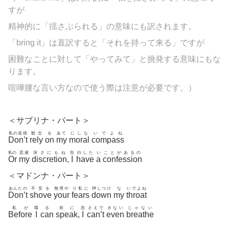
すが
精神的に「揺さぶられる」の意味にも訳されます。
「bring it」は直訳すると「それを持って来る」ですが
困難なことに対して「やってみて」と挑発する意味にもな
ります。
喧嘩腰な言い方なので使う際は注意が必要です。）
＜サブリナ・パート＞
私の道徳
観念
を
あて
にしな
いでよね
Don’t
rely
on
my
moral
compass
私の
思慮
深さにもね
告
白した
い
ことがあるの
Or
my
discretion
,
I
have
a
confession
＜マドンナ・パート＞
あんたの
不安を
無理や
り私に
押しつけ
な
いでよね
Don’t
shove
your
fears
down
my
throat
私が
喋
る
前に
息
さえで
きない
じゃない
Before
I
can
speak
,
I
can’t
even
breathe