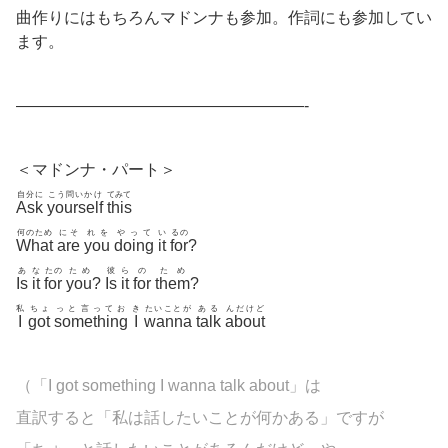
曲作りにはもちろんマドンナも参加。作詞にも参加してい
ます。
——————————————————-
＜マドンナ・パート＞
自分に
こう問いかけ
てみて
Ask
yourself
this
何のため
にそ
れを
やって
い
るの
What
are
you
doing
it
for
?
あ
な
たの
ため
彼
ら
の
ため
Is
it
for
you
?
Is
it
for
them
?
私
ちょ
っと言ってお
き
たいことが
ある
んだけど
I
got
something
I
wanna
talk
about
（「I got something I wanna talk about」は
直訳すると「私は話したいことが何かある」ですが