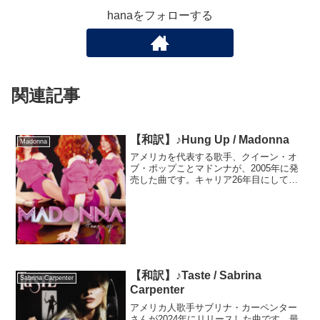
hanaをフォローする
関連記事
【和訳】♪Hung Up / Madonna
Madonna
アメリカを代表する歌手、クイーン・オ
ブ・ポップことマドンナが、2005年に発
売した曲です。キャリア26年目にして、
自身最大である500万枚以上の売り上げを
叩き出した伝説の曲です。41ヵ国のチャ
ートで1位を獲得し、ギネス記録に登録さ
れました。...
【和訳】♪Taste / Sabrina
Sabrina Carpenter
Carpenter
アメリカ人歌手サブリナ・カーペンター
さんが2024年にリリースした曲です。最