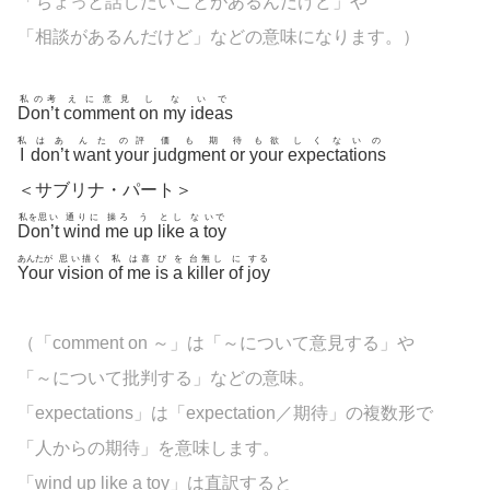
「ちょっと話したいことがあるんだけど」や
「相談があるんだけど」などの意味になります。）
私の考
えに意見
し
な
いで
Don’t
comment
on
my
ideas
私
はあ
んた
の評
価も期
待
も欲
しくないの
I
don’t
want
your
judgment
or
your
expectations
＜サブリナ・パート＞
私を思い
通りに
操ろ
う
とし
な
いで
Don’t
wind
me
up
like
a
toy
あんたが
思い描く
私
は喜
び
を
台無し
に
する
Your
vision
of
me
is
a
killer
of
joy
（「
comment on ～」は「～について意見する」や
「～について批判する」などの意味。
「
expectations」は「
expectation／期待」の複数形で
「人からの期待」を意味します。
「wind up like a toy」は直訳すると