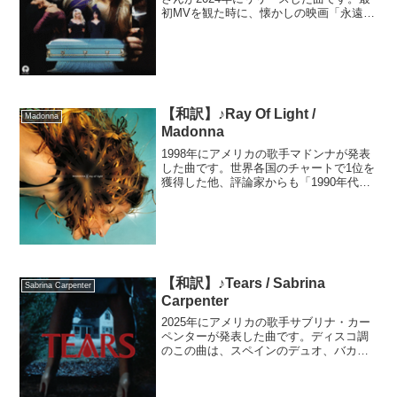
初MVを観た時に、懐かしの映画「永遠に
美しく... / Death Becomes Her (1992)」
を彷彿とさせるなと興味が湧きました。
その通り、「永遠に～」...
【和訳】♪Ray Of Light /
Madonna
Madonna
1998年にアメリカの歌手マドンナが発表
した曲です。世界各国のチャートで1位を
獲得した他、評論家からも「1990年代を
代表する曲」と、高い評価を受けまし
た。曲作りにはマドンナも参加。マドン
ナ自身が出産など大きな転機となった経
験を基に作ったそ...
【和訳】♪Tears / Sabrina
Sabrina Carpenter
Carpenter
2025年にアメリカの歌手サブリナ・カー
ペンターが発表した曲です。ディスコ調
のこの曲は、スペインのデュオ、バカラ
が1977年に発表した曲「Yes Sir, I Can
Boogie」やドナ・サマーの楽曲などから
影響を受けたそうです。MVは、...