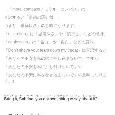
（「moral compass／モラル・コンパス」は
直訳すると「道徳の羅針盤」、
つまり「道徳観念」の意味になります。
「
discretion」は「思慮深さ」や「慎重さ」などの意味。
「
confession」は「告白」や「自白」などの意味。
「Don’t shove your fears down my throat」は直訳すると
「あなたの不安を私の喉に押し込まないで」ですが
「あなたの不安を私に押し付けないで」や
「あなたの不安に私を巻き込まないで」の意味になりま
す。）
やってみ
な
サブリナ
それ
につ
いて何か言い
た
いこ
とはあ
る
Bring
it
,
Sabrina
,
you
got
something
to
say
about
it
?