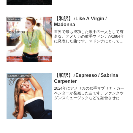
【和訳】♪Like A Virgin /
Madonna
Madonna
世界で最も成功した歌手の一人として有
名な、アメリカの歌手マドンナが1984年
に発表した曲です。マドンナにとって初
のビルボード1位獲得曲であり、600万枚
以上売り上げたマドンナの代表曲の一つ
です。2023年にはアメリカ議会図書館に
「全米録音資...
【和訳】♪Espresso / Sabrina
Sabrina Carpenter
Carpenter
2024年にアメリカの歌手サブリナ・カー
ペンターが発売した曲です。ファンクや
ダンスミュージックなどを融合させた曲
調と、サブリナ自身も参加した歌詞が評
論家から絶賛され、商業的にも大ヒット
しました。MVはサブリナが曲を聞いて思
い浮かんだ「レトロ...