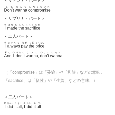
＜マドンナ・パート＞
妥協
なんて
したくないわ
Don’t
wanna
compromise
＜サブリナ・パート＞
私
は犠牲
を払
ってきたわ
I
made
the
sacrifice
＜二人パート＞
私
はいつも
代償
を払
ってるし
I
always
pay
the
price
私は
や
りたく
ないの
やりた
くない
And
I
don’t
wanna
,
don’t
wanna
（「
compromise」は「妥協」や「和解」などの意味。
「
sacrifice」は「犠牲」や「生贄」などの意味。
）
＜二人パート＞
私
はやっ
て
きた
全
てやり
遂
げた
I
did
it
all
,
I
did
it
all