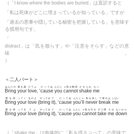
（「I know where the bodies are
buried」は
直訳すると
「私は死体がどこに埋まっているか知っている」ですが
「過去の悪事や隠している秘密を把握している」を意味す
る慣用句です。
「
distract」は「気を散らす」や「注意をそらす」などの意
味。
）
＜二人パート＞
あんたの
愛を届
けてよ
だってあ
んたじ
ゃ私を動揺
させられ
ない
Bring
your
love
, ‘
cause
you
cannot
shake
me
愛を持
ってく
るのよ
やってみ
て
だってあ
んたじゃ
私を決し
て壊せは
しない
Bring
your
love
(
bring
it
), ‘
cause
you’ll
never
break
me
愛を持
ってき
てよ
やってみ
て
だってあ
んたじ
ゃ私を引き
ずり降
ろせ
ないから
Bring
your
love
(
bring
it
), ‘
cause
you
cannot
take
me
down
（「shake me」は肉体的に「私を揺さぶって」の意味で