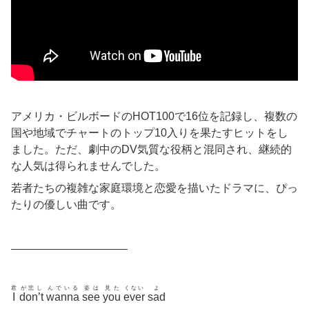
アメリカ・ビルボードのHOT100で16位を記録し、複数の
国や地域でチャートのトップ10入りを果たすヒットをし
ました。ただ、劇中のDV気質な役柄と混同され、継続的
な人気は得られませんでした。
若者たちの複雑な家庭環境と恋愛を描いたドラマに、ぴっ
たりの優しい曲です。
——————————–
君
が悲し
んでいる
姿は
見た
くない
よ
I
don’t
wanna
see
you
ever
sad