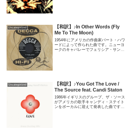
た。映画の監督兼主演のシルベスター・
スタローンが、他のバンドから曲の使用
を断られサバイバーに...
【和訳】♪In Other Words (Fly
Uncategorized
Me To The Moon)
1954年にアメリカの作曲家バート・ハワ
ードによって作られた曲です。ニューヨ
ークのキャバレーでフェリシア・サンダ
ーズに歌われて以降、世界中の歌手によ
ってカバーされています。アメリカの歌
手ジョニー・マティスが1956年にカバー
する際、タイトル...
【和訳】♪You Got The Love /
Uncategorized
The Source feat. Candi Staton
1986年イギリスのグループ、ザ・ソース
がアメリカの歌手キャンディ・ステイト
ンをボーカルに迎えて発表した曲です。
発売後、何度もリミックス盤が発表され
ており、その度にイギリスのチャートに
ランクインしている人気曲です。1997年
に発表した「No...