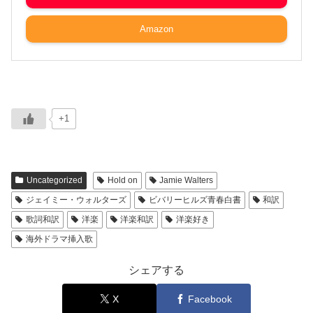
Amazon
+1
Uncategorized
Hold on
Jamie Walters
ジェイミー・ウォルターズ
ビバリーヒルズ青春白書
和訳
歌詞和訳
洋楽
洋楽和訳
洋楽好き
海外ドラマ挿入歌
シェアする
X
Facebook