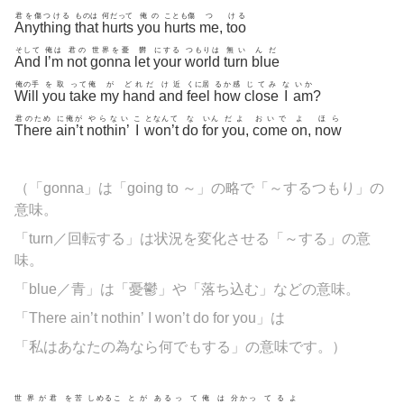
君を傷つける
ものは
何だって
俺の
ことも傷
つ
ける
Anything
that
hurts
you
hurts
me
,
too
そして
俺は
君の
世界を憂
欝
にする
つもりは
無い
んだ
And
I’m
not
gonna
let
your
world
turn
blue
俺の手
を取
って俺
が
どれだ
け近
くに居
るか感
じてみ
な
いか
Will
you
take
my
hand
and
feel
how
close
I
am
?
君のため
に俺が
やらない
こ
となんて
な
いん
だよ
おいで
よ
ほら
There
ain’t
nothin’
I
won’t
do
for
you
,
come
on
,
now
（「gonna」は「going to ～」の略で「～するつもり」の
意味。
「turn／回転する」は状況を変化させる「～する」の意
味。
「blue／青」は「憂鬱」や「落ち込む」などの意味。
「There ain’t nothin’ I won’t do for you」は
「私はあなたの為なら何でもする」の意味です。）
世
界が君
を苦
しめるこ
とが
あるっ
て俺
は
分かっ
てるよ