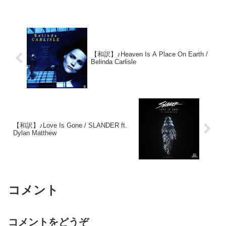
【和訳】♪Heaven Is A Place On Earth /
Belinda Carlisle
【和訳】♪Love Is Gone / SLANDER ft.
Dylan Matthew
コメント
コメントをどうぞ