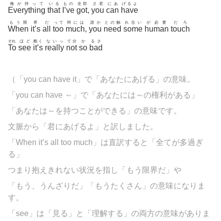
俺が持って
いる
もの
全部
さ君
にあ
げるよ
Everything
that
I’ve
got
,
you
can
have
もう限
界
だ
って
時には
誰か
との触
れ合い
が必要
だろ
When
it’s
all
too
much
,
you
need
some
human
touch
それ
ほど
酷く
ないっ
て分
か
るさ
To
see
it’s
really
not
so
bad
（「you can have it」で「あなたにあげる」の意味。
「you can have ～」で「あなたには～の権利がある」
「あなたは～を持つことができる」の意味です。
文脈から「君にあげるよ」と訳しました。
「When it’s all too much」は直訳すると「全てが多過ぎ
る」
つまり抱えきれない状況を指し「もう限界だ」や
「もう、うんざりだ」「もうたくさん」の意味になりま
す。
「see」は「見る」と「理解する」の両方の意味がありま