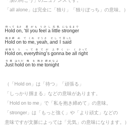
「涙の向こう」のニュアンスです。
「all alone」は完全に「独り」「独りぼっち」の意味。）
待って
るさ
君
がも
う少
し
元気
になるまで
Hold
on
, ‘
til
you
feel
a
little
stronger
抱き締
め
て
くれ
そうさ
そし
て
言った
Hold
on
to
me
,
yeah
,
and
I
said
頑張ろ
う
って全てが
上手く
い
く
さって
Hold
on
,
everything’s
gonna
be
all
right
今夜
はただ
俺
を
抱き
締めなよ
Just
hold
on
to
me
tonight
（「Hold on」は「待つ」「頑張る」
「しっかり掴まる」などの意味があります。
「Hold on to me」で「私を抱き締めて」の意味。
「
stronger」は「もっと強く」や「より頑丈」
などの
意味ですが文脈によっては「元気」の意味になります。）