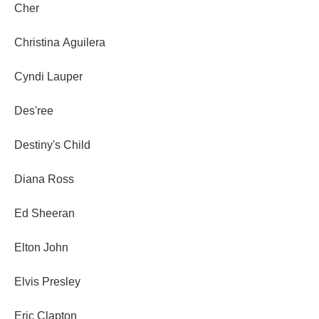
Cher
Christina Aguilera
Cyndi Lauper
Des'ree
Destiny's Child
Diana Ross
Ed Sheeran
Elton John
Elvis Presley
Eric Clapton