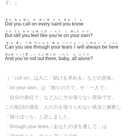
す。
）
君が
知る
聖人
全
員に助
けを
求め
ても
Did
you
call
on
every
saint
you
know
それ
でも
自分
は独
りぼ
っちだ
と
感じる
のか
But
still
you
feel
like
you’re
on
your
own
?
涙を
通し
て気
付けるか
俺は
いつで
も
ここ
に居るっ
て
ことと
Can
you
see
through
your
tears
I
will
always
be
here
君は違
うって愛
しい
人よ
独りぼ
っちだ
な
んてさ
And
you’re
not
out
there
,
baby
,
all
alone
?
（「call on」は人に「助けを求める」などの意味。
「on your own」は「独りの力で」や「一人で」
「自分の責任で」など人に力を借りない意味です。
この歌詞の場合、人の力を借りられない状況と解釈し
「独りぼっち」と訳しました。
「through your tears／あなたの涙を通して」は