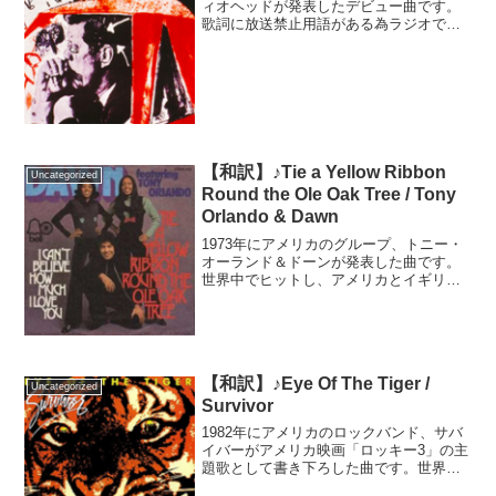
ィオヘッドが発表したデビュー曲です。
歌詞に放送禁止用語がある為ラジオでは
流れなかったそうです。それにも関わら
ず世界的にヒットし、彼らの出世作であ
り代表作となりました。歌詞は陰気です
が、オルタナティブ・...
【和訳】♪Tie a Yellow Ribbon
Uncategorized
Round the Ole Oak Tree / Tony
Orlando & Dawn
1973年にアメリカのグループ、トニー・
オーランド＆ドーンが発表した曲です。
世界中でヒットし、アメリカとイギリス
では1973年に最も売れた曲となりまし
た。題材となった「幸せの黄色いリボ
ン」は、元々イギリスにあった風習だそ
うです。イギリスでは...
【和訳】♪Eye Of The Tiger /
Uncategorized
Survivor
1982年にアメリカのロックバンド、サバ
イバーがアメリカ映画「ロッキー3」の主
題歌として書き下ろした曲です。世界中
で大ヒットしグラミー賞も受賞しまし