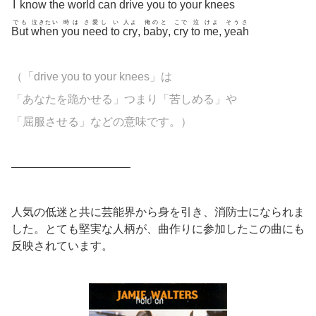
I
know
the
world
can
drive
you
to
your
knees
でも
泣きたい
時は
さ愛し
い
人よ
俺のと
こで
泣
けよ
そうさ
But
when
you
need
to
cry
,
baby
,
cry
to
me
,
yeah
（「drive you to your knees」は
「あなたを跪かせる」つまり「苦しめる」や
「屈服させる」などの意味です。）
——————————–
人気の低迷と共に芸能界から身を引き、消防士になられま
した。とても堅実な人柄が、曲作りに参加したこの曲にも
反映されています。