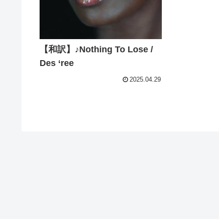
【和訳】♪Nothing To Lose /
Des ‘ree
2025.04.29