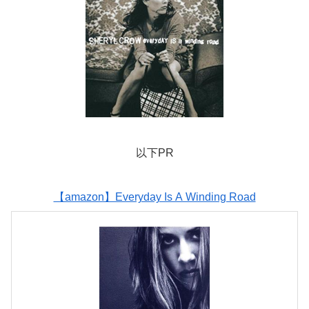
以下PR
【amazon】Everyday Is A Winding Road