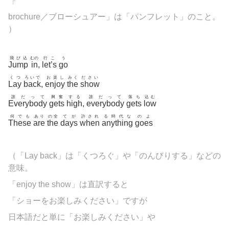
「
brochure／ブローシュアー」は「パンフレット」のこと。
）
飛び込
むの
行こ
う
Jump
in
,
let’s
go
くつ
ろいで
お楽し
みく
ださい
Lay
back
,
enjoy
the
show
誰だって
興奮
する
誰だって
落ち
込む
Everybody
gets
high
,
everybody
gets
low
何でも
あり
の全
てが
許され
る時代な
のよ
These
are
the
days
when
anything
goes
（「Lay back」は「くつろぐ」や「のんびりする」などの
意味。
「enjoy the show」は直訳すると
「ショーをお楽しみください」ですが
日本語だと単に「お楽しみください」や