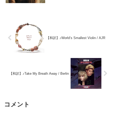
た。作詞作曲を...
【和訳】♪World’s Smallest Violin / AJR
【和訳】♪Take My Breath Away / Berlin
コメント