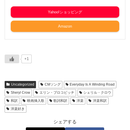
Yahoo!ショッピング
Amazon
+1
Uncategorized
CMソング
Everyday Is A Winding Road
Sheryl Crow
エリン・ブロコビッチ
シェリル・クロウ
和訳
映画挿入歌
歌詞和訳
洋楽
洋楽和訳
洋楽好き
シェアする