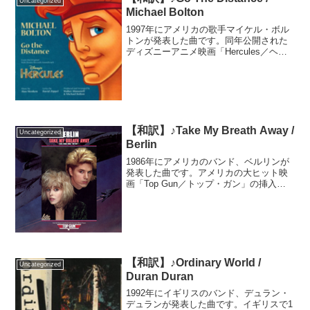
Uncategorized
Michael Bolton
1997年にアメリカの歌手マイケル・ボル
トンが発表した曲です。同年公開された
ディズニーアニメ映画「Hercules／ヘラ
クレス」の主題歌で、マイケルはエンデ
ィング用の歌唱を務めました。劇中では
アメリカのミュージカル俳優、ロジャ
ー・バートが歌...
【和訳】♪Take My Breath Away /
Uncategorized
Berlin
1986年にアメリカのバンド、ベルリンが
発表した曲です。アメリカの大ヒット映
画「Top Gun／トップ・ガン」の挿入歌
として制作され、映画と共にヒットしま
した。最初はアメリカのバンド「The
Motels／モーテルズ」に提供されました
が、プ...
【和訳】♪Ordinary World /
Uncategorized
Duran Duran
1992年にイギリスのバンド、デュラン・
デュランが発表した曲です。イギリスで1