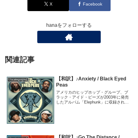
X
Facebook
hanaをフォローする
関連記事
【和訳】♪Anxiety / Black Eyed
Uncategorized
Peas
アメリカのヒップホップ・グループ、ブ
ラック・アイド・ピーズが2003年に発売
したアルバム「Elephunk」に収録されて
いる曲です。このアルバムから女性ボー
カルとしてファーギーが加入しました
が、この曲では主にwill.i.am（ウィル・ア
イ...
【和訳】♪Go The Distance /