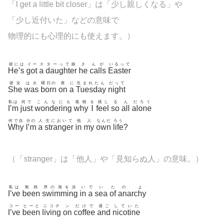
「I get a little bit closer」は「少し親しくなる」や
「少し近付いた」などの意味で
物理的にも心理的にも使えます。）
彼には
イー
ス
ターって娘
さ
んが
いるって
He’s
got
a
daughter
he
calls
Easter
彼女
は火
曜日の
夜
に
生まれたん
だって
She
was
born
on
a
Tuesday
night
私は
何で
こんなにも
孤独
を
感じ
る
ん
だろう
I’m
just
wondering
why
I
feel
so
all
alone
何で自
分の
人
生において
他
人
なんだ
ろう
Why
I’m
a
stranger
in
my
own
life
?
（「
stranger」は「他人」や「見知らぬ人」の意味。
）
私は
無秩
序の海を泳
い
で
い
た
のよ
I’ve
been
swimming
in
a
sea
of
anarchy
コー
ヒーと
ニコチ
ン
だけで
過ご
していた
I’ve
been
living
on
coffee
and
nicotine