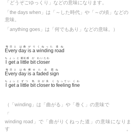
「どうぞごゆっくり」などの意味になります。
「the days when」は「～した時代」や「～の頃」などの
意味。
「anything goes」は「何でもあり」などの意味。）
毎日と
は曲
が
り
くねった
道ね
Every
day
is
a
winding
road
ち
ょっ
と
親近感
が
わいたわ
I
get
a
little
bit
closer
毎日と
は色
褪
せ
た合
図ね
Every
day
is
a
faded
sign
ち
ょっ
と
ずつ
気
分が良
く
なってい
くわ
I
get
a
little
bit
closer
to
feeling
fine
（「
winding」は「曲がる」や「巻く」の意味で
「
winding road」で「曲がりくねった道」の意味になりま
す。