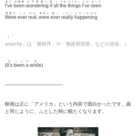
全て
の物事
を不思議に
思
っ
たわ
そうだっ
たか
なって
I’ve
been
wondering
if
all
the
things
I’ve
seen
現実だ
った
のか
本当に
起こ
ったこ
とだったのか
Were
ever
real
,
were
ever
really
happening
（「
anarchy」は「無秩序」や「無政府状態」などの意味。
）
久
しぶ
り
ね
(
It’s
been
a
while
)
————————————
映画は正に「アメリカ」という内容で面白かったです。曲
と同じように、ふとした時に観たくなります。