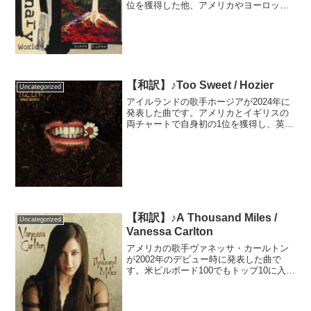
位を獲得した他、アメリカやヨーロッパ
でもヒットしました。デュラン・デュラ
ンの代表曲の一つで、2021年10月にはイ
ギリスで2番目にストリーミングされた曲
になるほど...
【和訳】♪Too Sweet / Hozier
Uncategorized
アイルランドの歌手ホージアが2024年に
発表した曲です。アメリカとイギリスの
両チャートで自身初の1位を獲得し、英語
圏を中心に大ヒットとなりました。イギ
リスの2024シングル売上ランキングでは5
位にランクイン。海外ドラマやタレント
ショーでも使...
【和訳】♪A Thousand Miles /
Uncategorized
Vanessa Carlton
アメリカの歌手ヴァネッサ・カールトン
が2002年のデビュー時に発表した曲で
す。米ビルボード100でもトップ10に入
り、世界中で大ヒットしました。デビュ
ー前に映画「キューティ・ブロンド」の
挿入歌として2001年に公開されていまし