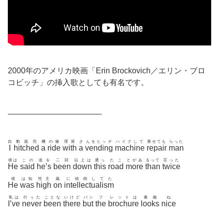
2000年のアメリカ映画「Erin Brockovich／エリン・ブロ
コビッチ」の挿入歌としても有名です。
————————————
自
動販売
機
の修
理屋
さ
んをヒッチ
ハイクして
乗せても
らった
I
hitched
a
ride
with
a
vending
machine
repair
man
彼は
この
道を
二回
以上は
通っ
たこ
とがあ
るって
言った
He
said
he’s
been
down
this
road
more
than
twice
彼
は知
性主
義
に傾倒してた
He
was
high
on
intellectualism
私は
行った
ことな
いけど
パン
フ
レットは
素敵
ね
I’ve
never
been
there
but
the
brochure
looks
nice