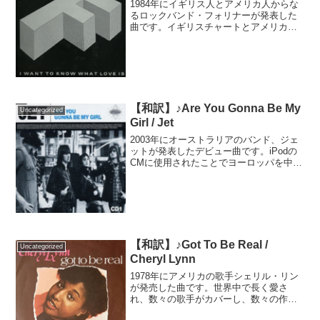
1984年にイギリス人とアメリカ人からな
るロックバンド・フォリナーが発表した
曲です。イギリスチャートとアメリカの
ビルボードHOT100の両方で1位を獲得
し、ローリング・ストーン誌が選ぶ「オ
ールタイム・グレイテスト・ソング500」
の1曲に選ば...
【和訳】♪Are You Gonna Be My
Uncategorized
Girl / Jet
2003年にオーストラリアのバンド、ジェ
ットが発表したデビュー曲です。iPodの
CMに使用されたことでヨーロッパを中心
に世界中でヒットしました。日本ではお
笑い芸人の方がエアギターの世界選手権
で使用し、見事優勝したことからも曲が
知られています...
【和訳】♪Got To Be Real /
Uncategorized
Cheryl Lynn
1978年にアメリカの歌手シェリル・リン
が発売した曲です。世界中で長く愛さ
れ、数々の歌手がカバーし、数々の作品
で挿入歌として使われてきました。2005