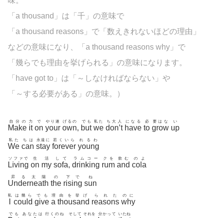
味。
「a thousand」は「千」の意味で
「a thousand reasons」で「数えきれないほどの理由」
などの意味になり、「a thousand reasons why」で
「幾らでも理由を挙げられる」の意味になります。
「have got to」は「～しなければならない」や
「～する必要がある」の意味。）
自分の
力
で
やり遂
げるの
でも
私た
ち大人
になる
必
要はな
い
Make
it
on
your
own
,
but
we
don’t
have
to
grow
up
私た
ちは
永遠に
若くいら
れるわ
We
can
stay
forever
young
ソファで
生
活
して
ラムコー
クを
飲む
のよ
Living
on
my
sofa
,
drinking
rum
and
cola
昇る太陽
の
下で
ね
Underneath
the
rising
sun
私
は幾ら
でも
理
由を挙げ
られた
のに
I
could
give
a
thousand
reasons
why
でも
あなたは
行くのね
そして
それを
分かって
いたね