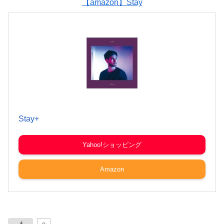
【amazon】Stay
Stay+
Yahoo!ショッピング
Amazon