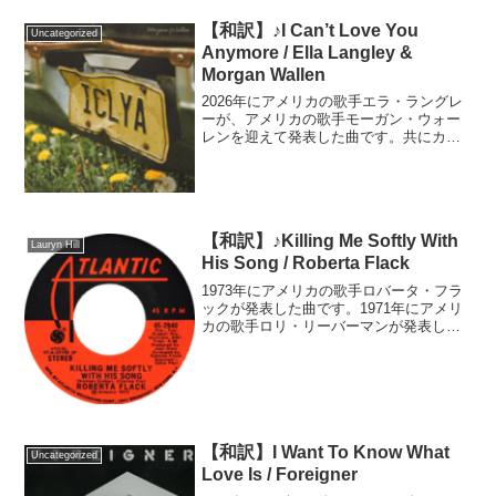
【和訳】♪I Can’t Love You
Uncategorized
Anymore / Ella Langley &
Morgan Wallen
2026年にアメリカの歌手エラ・ラングレ
ーが、アメリカの歌手モーガン・ウォー
レンを迎えて発表した曲です。共にカン
トリー歌手という共通点があり、モーガ
ンの大ヒットアルバム「I'm the
Problem」のツアーの前座として、エラが
出演したこ...
【和訳】♪Killing Me Softly With
Lauryn Hill
His Song / Roberta Flack
1973年にアメリカの歌手ロバータ・フラ
ックが発表した曲です。1971年にアメリ
カの歌手ロリ・リーバーマンが発表した
曲のカバーです。原曲はヒットに繋がり
ませんでしたが、ロバータのカバーはア
メリカなどで1位を獲得し、イギリスでも
6位にチャート...
【和訳】I Want To Know What
Uncategorized
Love Is / Foreigner