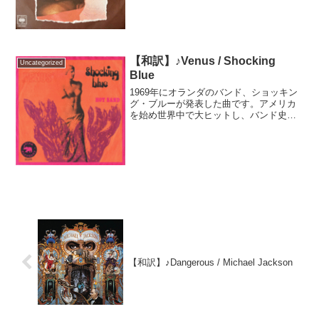
年にはアメリカにて「ダンス・ミュージ
ックの殿堂入り」を果たしました。日本
ではDreams ...
【和訳】♪Venus / Shocking
Uncategorized
Blue
1969年にオランダのバンド、ショッキン
グ・ブルーが発表した曲です。アメリカ
を始め世界中で大ヒットし、バンド史上
最高の売り上げを記録しました。多くの
歌手にカバーされ、日本でも多くの番組
やCMで使用されました。----------------...
【和訳】♪Dangerous / Michael Jackson