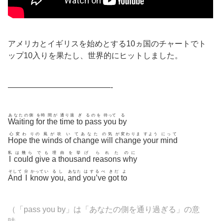
アメリカとイギリスを始めとする10ヵ国のチャートでト
ップ10入りを果たし、世界的にヒットしました。
—————————————-
あなたの側
を時
間が
通り過
ぎ
るのを
待って
る
Waiting
for
the
time
to
pass
you
by
心変わ
りの
風が吹
い
てあなた
の気
が変わりま
すよう
にって
Hope
the
winds
of
change
will
change
your
mind
私
は幾ら
でも
理
由を挙げ
られた
のに
I
could
give
a
thousand
reasons
why
そして
分
かってい
るし
あなた
はするべ
きだ
よ
And
I
know
you
,
and
you’ve
got
to
（「pass you by」は「あなたの側を通り過ぎる」の意