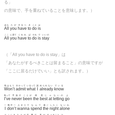
る」
の意味で、手を重ねていることを意味します。）
あな
たが
するべ
き
こと
は
All
you
have
to
do
is
ここ
に居て
くれれ
ば
それ
で
いいの
All
you
have
to
do
is
stay
（「All you have to do is stay」は
「あなたがするべきことは留まること」の意味ですが
「ここに居るだけでいい」とも訳されます。）
私はもう
分かって
いるって
認
められない
でいる
Won’t
admit
what
I
already
know
私って
手放す
ことが
得
意じ
ゃ
ないの
よ
I’ve
never
been
the
best
at
letting
go
一
晩中一
人きりで
なんて
過ご
したく
ないわ
I
don’t
wanna
spend
the
night
alone
たぶんあ
な
たが必
要で
私が
す
べきこと
は