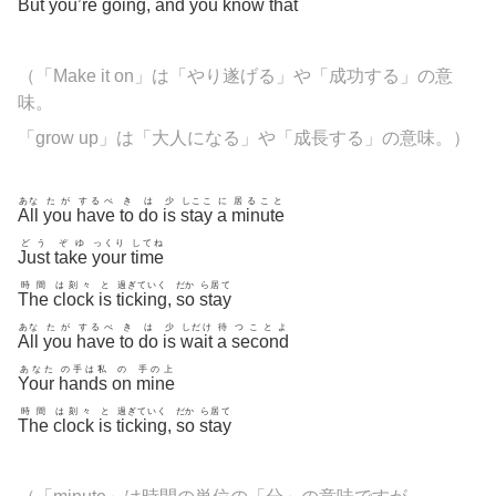
But
you’re
going
,
and
you
know
that
（「Make it on」は「やり遂げる」や「成功する」の意
味。
「grow up」は「大人になる」や「成長する」の意味。）
あな
たが
するべ
き
は
少
しここ
に
居ること
All
you
have
to
do
is
stay
a
minute
どう
ぞゆ
っくり
してね
Just
take
your
time
時間
は刻々
と
過ぎていく
だか
ら居て
The
clock
is
ticking
,
so
stay
あな
たが
するべ
き
は
少
しだけ
待
つことよ
All
you
have
to
do
is
wait
a
second
あなた
の手は私
の
手の上
Your
hands
on
mine
時間
は刻々
と
過ぎていく
だか
ら居て
The
clock
is
ticking
,
so
stay