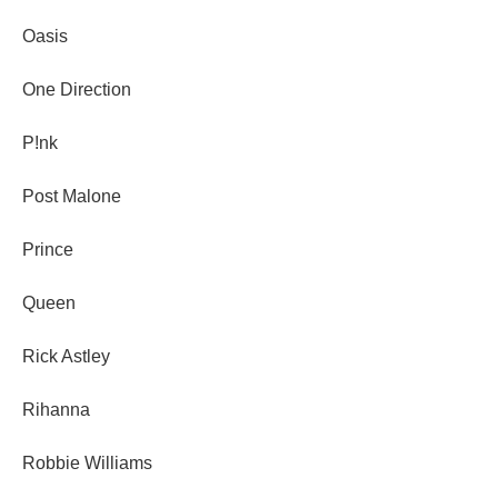
Oasis
One Direction
P!nk
Post Malone
Prince
Queen
Rick Astley
Rihanna
Robbie Williams