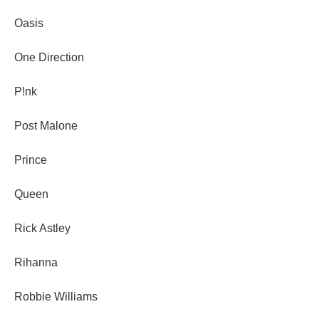
Oasis
One Direction
P!nk
Post Malone
Prince
Queen
Rick Astley
Rihanna
Robbie Williams