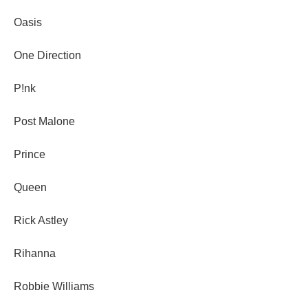
Oasis
One Direction
P!nk
Post Malone
Prince
Queen
Rick Astley
Rihanna
Robbie Williams