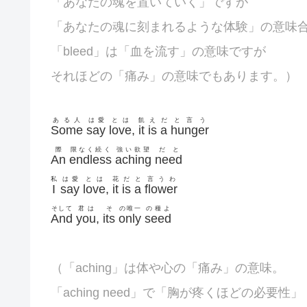
「あなたの魂を置いていく」ですが
「あなたの魂に刻まれるような体験」の意味
「bleed」は「血を流す」の意味ですが
それほどの「痛み」の意味でもあります。）
ある人
は愛
とは
飢
え
だ
と言う
Some
say
love
,
it
is
a
hunger
際
限なく続く
強い欲望
だと
An
endless
aching
need
私
は愛
とは
花
だ
と
言うわ
I
say
love
,
it
is
a
flower
そして
君は
そ
の唯一
の種よ
And
you
,
its
only
seed
（「aching」は体や心の「痛み」の意味。
「aching need」で「胸が疼くほどの必要性」