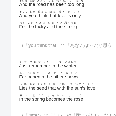
その道
程が
あまり
にも
長く感
じ
た時
And
the
road
has
been
too
long
そして
君が
愛とは
ただ
運が
良
くて
And
you
think
that
love
is
only
強い
人の
ための
もの
だと
思う時に
For
the
lucky
and
the
strong
（「you think that」で「あなたは～だと思
ただ
冬になった
ら
思
い出して
Just
remember
in
the
winter
厳し
い雪の下
の
ずっと
深くに
Far
beneath
the
bitter
snows
太陽
の愛
を受け
た種
が眠
って
いるこ
とを
Lies
the
seed
that
with
the
sun’s
love
春
に
はバラ
となるで
し
ょう
In
the
spring
becomes
the
rose
（「bitter」は「辛い」や「耐えがたい」など