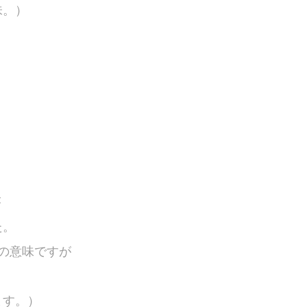
味。）
が
た。
む」の意味ですが
ます。）