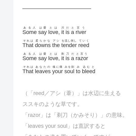
————————————–
ある人
は愛
とは
川
だ
と
言う
Some
say
love
,
it
is
a
river
それは
柔らかな
アシ
を流し倒し
ていく
That
downs
the
tender
reed
ある人
は愛
とは
剃
刀
だ
と言う
Some
say
love
,
it
is
a
razor
それは
あなたの
魂に痛
みを刻
み
込むと
That
leaves
your
soul
to
bleed
（「
reed／アシ（葦）」は水辺に生える
ススキのような草です。
「razor」は「剃刀（かみそり）」の意味。
「leaves your soul」は直訳すると