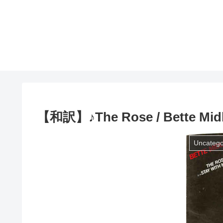
【和訳】♪The Rose / Bette Midl
Uncatego