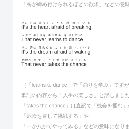
「胸が締め付けられるほどの欲求」などの意
その
心は
傷つく
ことを
恐
れている
It’s
the
heart
afraid
of
breaking
人生の
楽しさを
学ぶ機会
を
逃している
That
never
learns
to
dance
その
夢は
目覚める
ことを
恐
れている
It’s
the
dream
afraid
of
waking
危険を
冒すこ
とを避
け続
けている
That
never
takes
the
chance
（「learns to dance」で「踊りを学ぶ」です
歌詞の内容から「人生の楽しさ」と訳しまし
「takes the chance」は直訳で「機会を掴
「危険を冒して挑戦する」や
「一か八かでやってみる」などの意味になり