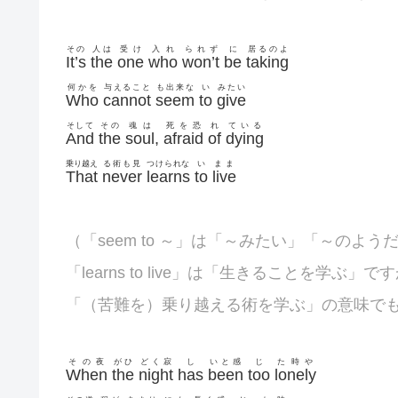
その
人は
受け
入れ
られず
に
居るのよ
It’s
the
one
who
won’t
be
taking
何かを
与えること
も出来な
い
みたい
Who
cannot
seem
to
give
そして
その
魂は
死を恐
れ
ている
And
the
soul
,
afraid
of
dying
乗り越え
る術も見
つけられな
い
まま
That
never
learns
to
live
（「seem to ～」は「～みたい」「～のよう
「learns to live」は「生きることを学ぶ」で
「（苦難を）乗り越える術を学ぶ」の意味で
その夜
がひ
どく寂
し
いと感
じ
た時や
When
the
night
has
been
too
lonely