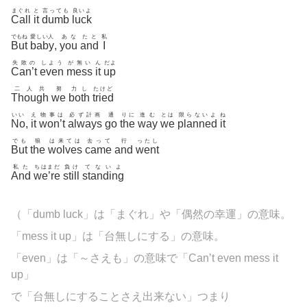
まぐれ
と
言っても
良いよ
Call
it
dumb
luck
でもね
愛しい人
あな
たと
私
But
baby
,
you
and
I
失敗の
しよう
が無い
ん
だよ
Can’t
even
mess
it
up
二人共
努
力し
たけど
Though
we
both
tried
いい
え
物事は
必ず計画
通
りに
進む
とは
限らないよ
ね
No
,
it
won’t
always
go
the
way
we
planned
it
でも
狼
は来ては
去って
行
ったし
But
the
wolves
came
and
went
私た
ちはまだ
負け
てないよ
And
we’re
still
standing
（「dumb luck」は「まぐれ」や「偶然の幸運」の意味。
「mess it up」は「台無しにする」の意味。
「even」は「～さえも」の意味で「Can’t even mess it
up」
で「台無しにすることさえ出来ない」つまり