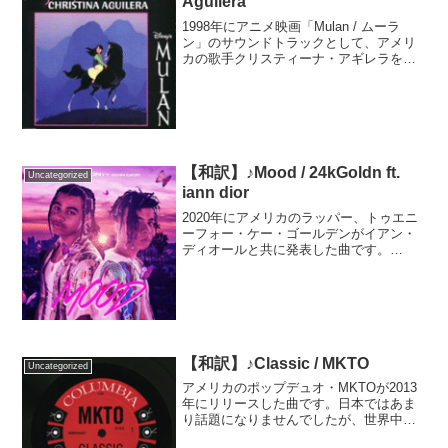
Aguilera
1998年にアニメ映画「Mulan / ムーラ
ン」のサウンドトラックとして、アメリ
カの歌手クリスティーナ・アギレラをボ
ーカルに迎え発表された曲です。劇中で
はフィリピンの歌手レア・サロンガが主
人公ムーランとして歌唱しています。ど
ちらの歌唱も素...
【和訳】♪Mood / 24kGoldn ft.
Uncategorized
iann dior
2020年にアメリカのラッパー、トゥエニ
ーフォー・ケー・ゴールデンがイアン・
ディオールと共に発表した曲です。
Tiktokから人気が爆発しビルボードで8週
連続1位という大ヒットを記録しました。
ビルボードを始め、スレートやニューヨ
ーク・タイムズ...
【和訳】♪Classic / MKTO
Uncategorized
アメリカのポップデュオ・MKTOが2013
年にリリースした曲です。日本ではあま
り話題になりませんでしたが、世界中で
ヒットしたので聴いた事がある方も多い