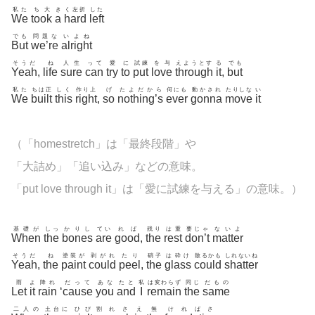
私た
ち大
き
く左折
した
We
took
a
hard
left
でも
問題な
いよね
But
we’re
alright
そうだ
ね
人生
って
愛
に
試練
を与
えようとす
る
でも
Yeah
,
life
sure
can
try
to
put
love
through
it
,
but
私た
ちは正
しく
作り上
げ
たよだから
何にも
動かされ
たりしな
い
We
built
this
right
,
so
nothing’s
ever
gonna
move
it
（「
homestretch」は「最終段階」や
「大詰め」「追い込み」などの意味。
「put love through it」は「愛に試練を与える」の意味。）
基礎が
しっ
かりし
てい
れば
残り
は重
要じゃ
ないよ
When
the
bones
are
good
,
the
rest
don’t
matter
そうだ
ね
塗装が
剥がれ
たり
硝子
は砕け
散るかも
しれないね
Yeah
,
the
paint
could
peel
,
the
glass
could
shatter
雨
よ
降れ
だって
あな
たと
私
は変わらず
同じ
だもの
Let
it
rain
‘
cause
you
and
I
remain
the
same
二人の
土台に
ひび
割
れさ
え
無
ければさ