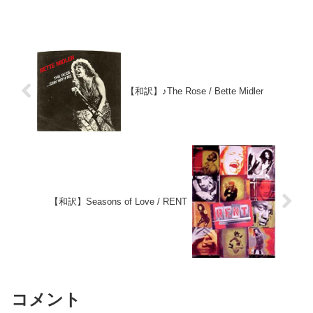
【和訳】♪The Rose / Bette Midler
【和訳】Seasons of Love / RENT
コメント