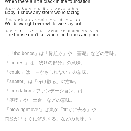
When
there
ain’t
a
crack
in
the
foundation
愛しい
人
私たち
が直
面して
いるどん
な嵐も
Baby
,
I
know
any
storm
we’re
facing
私た
ちが留
まって
いれば
すぐに
過
ぐ去
るよ
Will
blow
right
over
while
we
stay
put
基礎
さえし
っかり
して
いれば
その
家は倒
れな
いわ
The
house
don’t
fall
when
the
bones
are
good
（「the bones」は「骨組み」や「基礎」などの意味。
「the rest」は「残りの部分」の意味。
「
could」は「～かもしれない」の意味。
「
shatter」は「砕け散る」の意味。
「
foundation／ファンデーション」は
「基礎」や「土台」などの意味。
「blow right over」は嵐が「すぐに去る」や
問題が「すぐに解決する」などの意味。）