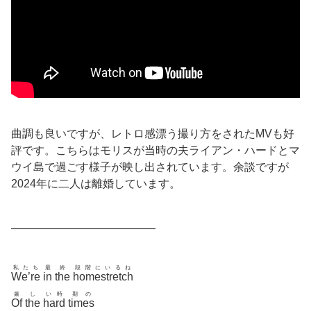
曲調も良いですが、レトロ感漂う撮り方をされたMVも好
評です。こちらはモリスが当時の夫ライアン・ハードとマ
ウイ島で過ごす様子が映し出されています。余談ですが
2024年に二人は離婚しています。
—————————————
私たち
最
終
段階にいるね
We’re
in
the
homestretch
厳
し
い時
期の
Of
the
hard
times