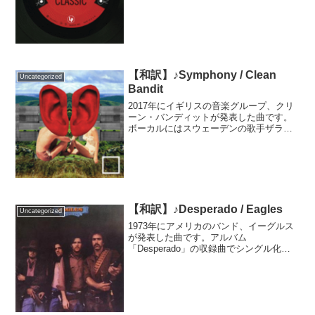
と思います。流行に左右されな良質さを
意中の人に見立てて歌った曲で、歌詞に
往年のスターが複数...
【和訳】♪Symphony / Clean
Uncategorized
Bandit
2017年にイギリスの音楽グループ、クリ
ーン・バンディットが発表した曲です。
ボーカルにはスウェーデンの歌手ザラ・
ラーソンを迎えました。発売直後はヨー
ロッパを中心にヒットしましたが、2024
年にはショート動画で使用されたことか
ら世界中で再ヒッ...
【和訳】♪Desperado / Eagles
Uncategorized
1973年にアメリカのバンド、イーグルス
が発表した曲です。アルバム
「Desperado」の収録曲でシングル化は
されませんでしたが、あまりの素晴らし
さに多くの歌手がカバーし、多くのメデ
ィアで使用され、今ではイーグルスの代
表曲の一つとなりました...