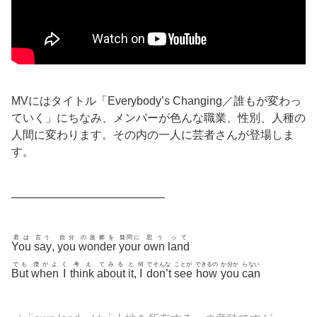
MVにはタイトル「Everybody’s Changing／誰もが変わっ
ていく」にちなみ、メンバーが色んな職業、性別、人種の
人間に変わります。その内の一人に芸者さんが登場しま
す。
—————————————–
君は
言う
自分
の故郷を
疑問に
思う
って
You
say
,
you
wonder
your
own
land
でも
僕がよ
く
考え
てみる
と
何
でそんな
ことが
できるの
か分か
らない
But
when
I
think
about
it
,
I
don’t
see
how
you
can