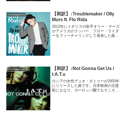
【和訳】♪Troublemaker / Olly
Uncategorized
Murs ft. Flo Rida
2012年にイギリスの歌手オリー・マーズ
がアメリカのラッパー、フロー・ライダ
ーをフィーチャリングして発表した曲で
す。イギリスでは2週連続首位を獲得し、
オリー・マーズにとって最も売れた曲と
なりました。MVではオリーの行く先々で
問題を起こし、仕...
【和訳】♪Not Gonna Get Us /
Uncategorized
t.A.T.u
ロシアの女性デュオ・タトゥーが2003年
にリリースした曲です。日本映画の主題
歌にもなり、ヨーロッパ圏でもそこそこ
ヒットした曲です。日本では音楽番組の
ドタキャン騒動と、それ以降の無礼な態
度でせっかくの日本人気を台無しにした
嫌な印象が強いですが...