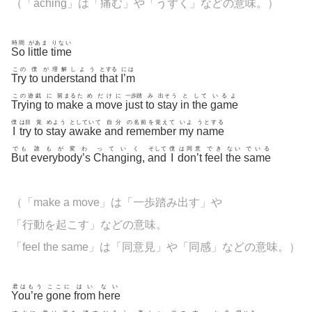
（「
aching」は「痛む」や「うずく」などの意味。
）
時間
があま
りない
So
little
time
この
僕
が理解しよう
とする
には
Try
to
understand
that
I’m
この遊戯
に
留まるた
め
だけに
一歩踏
み
出そう
と
して
いるよ
Trying
to
make
a
move
just
to
stay
in
the
game
僕
は目
覚
めよう
としていて
自分
の名前を覚えて
いよ
うとする
I
try
to
stay
awake
and
remember
my
name
でも
誰もが変わ
っていく
そして
僕
は同意
でき
ない
でいる
But
everybody’s
Changing
,
and
I
don’t
feel
the
same
（「make a move」は「一歩踏み出す」や
「行動を起こす」などの意味。
「feel the same」は「同意見」や「同感」などの意味。）
君はもう
ここに
はい
ない
You’re
gone
from
here