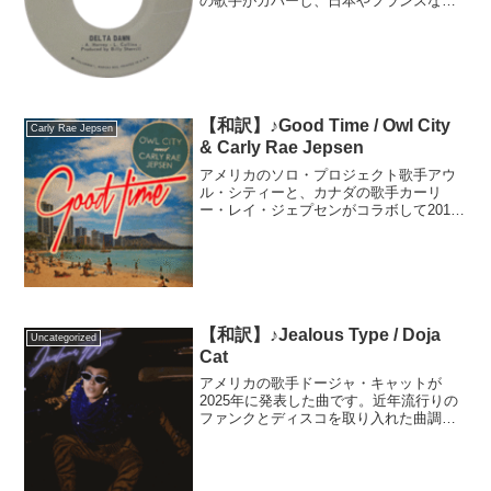
の歌手がカバーし、日本やフランスなど
では各国の歌詞に訳されながら歌い継が
れている曲です。元はアメリカの歌手ア
レックス・ハーヴェイが自身のアルバム
収録曲として発表しま...
【和訳】♪Good Time / Owl City
Carly Rae Jepsen
& Carly Rae Jepsen
アメリカのソロ・プロジェクト歌手アウ
ル・シティーと、カナダの歌手カーリ
ー・レイ・ジェプセンがコラボして2012
年に発売した曲です。これまで「ワンヒ
ット・ワンダー／一発屋」のような印象
を持たれていた両者ですが、その汚名を
返上できるほど世界的に...
【和訳】♪Jealous Type / Doja
Uncategorized
Cat
アメリカの歌手ドージャ・キャットが
2025年に発表した曲です。近年流行りの
ファンクとディスコを取り入れた曲調
で、MVではドージャの色んなコスチュー
ムが楽しめます。作詞を務めたドージャ
の歌詞には、遊び好きの男性を恋人に選
んでしまった、女性の苦...