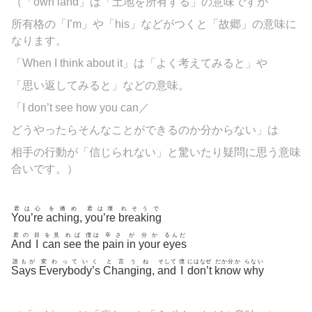
（「own land」は「土地を所有する」の意味ですが
所有格の「I’m」や「his」などがつくと「故郷」の意味に
なります。
「When I think about it」は「よく考えてみると」や
「思い返してみると」などの意味。
「I don’t see how you can／
どうやったらそんなことができるのか分からない」は
相手の行動が「信じられない」と驚いたり疑問に思う意味
合いです。）
君は心
を痛め
君は壊
れそうで
You’re
aching
,
you’re
breaking
君の
目
を見
れば
僕は
辛さ
が
分か
るんだ
And
I
can
see
the
pain
in
your
eyes
誰もが
変わっていく
と言うね
そして
僕
にはなぜ
だか分か
らない
Says
Everybody’s
Changing
,
and
I
don’t
know
why