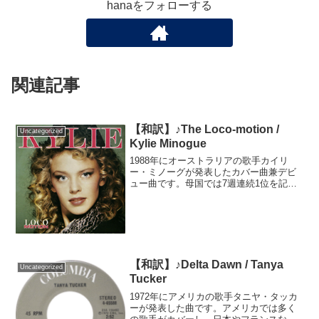
hanaをフォローする
関連記事
【和訳】♪The Loco-motion /
Uncategorized
Kylie Minogue
1988年にオーストラリアの歌手カイリ
ー・ミノーグが発表したカバー曲兼デビ
ュー曲です。母国では7週連続1位を記録
し、カイリー最大のヒット曲になりまし
た。元は1962年にアメリカの歌手リト
ル・エヴァが発表した曲です。1974年に
はアメリカのバ...
【和訳】♪Delta Dawn / Tanya
Uncategorized
Tucker
1972年にアメリカの歌手タニヤ・タッカ
ーが発表した曲です。アメリカでは多く