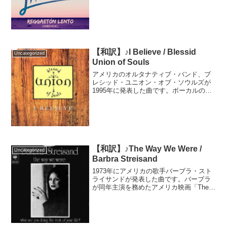
発表した曲です。元はCNCOが2016年に
デビューアルバムからシングルカットし
て発売し、大ヒットしたスペイン語の曲
です。リトル・...
【和訳】♪I Believe / Blessid
Uncategorized
Union of Souls
アメリカのオルタナティブ・バンド、ブ
レシッド・ユニオン・オブ・ソウルズが
1995年に発表した曲です。ボーカルのエ
リオット・スローンが、当時の恋人リサ
との交際を、人種を理由にリサの父親か
ら断られたことを基に作られた曲です。
ビルボードHOT10...
【和訳】♪The Way We Were /
Uncategorized
Barbra Streisand
1973年にアメリカの歌手バーブラ・スト
ライサンドが発表した曲です。バーブラ
が同年主演を務めたアメリカ映画「The
Way We Were／追憶」の主題歌として映
画と共に大ヒット。アカデミー主題歌賞
を獲得しました。世界中でカバーされ、
何十年...