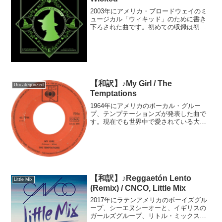
2003年にアメリカ・ブロードウェイのミ
ュージカル「ウィキッド」のために書き
下ろされた曲です。初めての収録は初演
を務めたエルファバ役のイディナ・メン
ゼルと、グリンダ役のクリスティン・チ
ェノウェスで行われました。劇中で第一
幕のフィナーレとして...
【和訳】♪My Girl / The
Uncategorized
Temptations
1964年にアメリカのボーカル・グルー
プ、テンプテーションズが発表した曲で
す。現在でも世界中で愛されている大ヒ
ット曲で、アフリカ系アメリカ人が所有
する独立系レコードレーベル「モータウ
ン」の代表曲の一つでもあります。モー
タウンの設立に携わり、...
【和訳】♪Reggaetón Lento
Little Mix
(Remix) / CNCO, Little Mix
2017年にラテンアメリカのボーイズグル
ープ、シーエヌシーオーと、イギリスの
ガールズグループ、リトル・ミックスが