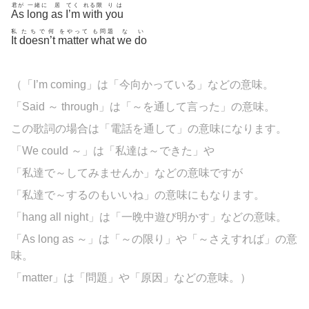
君が
一緒に
居
てく
れる限
りは
As
long
as
I’m
with
you
私
たちで何
をやって
も問題
な
い
It
doesn’t
matter
what
we
do
（「I’m coming」は「今向かっている」などの意味。
「Said ～
through」は「～を通して言った」の意味。
この歌詞の場合は「電話を通して」の意味になります。
「We could ～」は「私達は～できた」や
「私達で～してみませんか」などの意味ですが
「私達で～するのもいいね」の意味にもなります。
「hang all night」は「一晩中遊び明かす」などの意味。
「As long as ～」は「～の限り」や「～さえすれば」の意
味。
「matter」は「問題」や「原因」などの意味。）