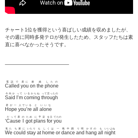
チャート1位を獲得という喜ばしい成績を収めましたが、
その週に同時多発テロが発生したため、スタッフたちは素
直に喜べなかったそうです。
—————————————
電話で
君に
連
絡
したの
Called
you
on
the
phone
今向か
って
いるからね
って言ったの
Said
I’m
coming
through
君が一
人でいる
と
いいな
Hope
you’re
all
alone
だって君
の
ため
に予定
を立
てたの
‘
Cause
I
got
plans
for
you
私た
ち家に
いたり
も
しくは
一
晩中踊
り明
かすの
も
いいよね
We
could
stay
at
home
or
dance
and
hang
all
night