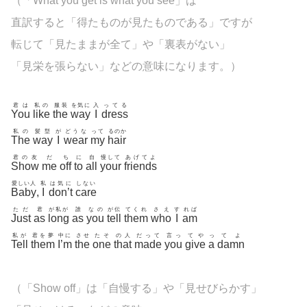
（「What you get is what you see」は
直訳すると「得たものが見たものである」ですが
転じて「見たままが全て」や「裏表がない」
「見栄を張らない」などの意味になります。）
君は
私の
服装
を気に
入
ってる
You
like
the
way
I
dress
私の
髪型
が
どうな
って
るのか
The
way
I
wear
my
hair
君の友
だ
ち
に
自
慢して
あげてよ
Show
me
off
to
all
your
friends
愛しい人
私
は気に
しない
Baby
,
I
don’t
care
ただ
君
が私が
誰
なの
が伝
てくれ
さえ
す
れば
Just
as
long
as
you
tell
them
who
I
am
私が
君を夢
中に
させ
たそ
の人
だって
言っ
てや
っ
てよ
Tell
them
I’m
the
one
that
made
you
give
a
damn
（「Show off」は「自慢する」や「見せびらかす」