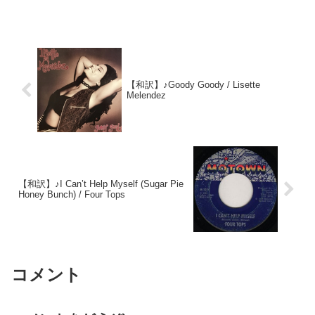
【和訳】♪Goody Goody / Lisette
Melendez
【和訳】♪I Can’t Help Myself (Sugar Pie
Honey Bunch) / Four Tops
コメント