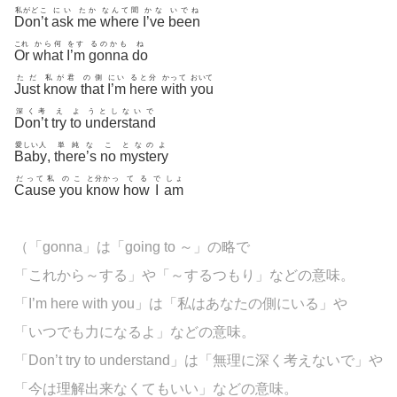
私がどこ
にい
たか
なんて聞
かな
いでね
Don’t
ask
me
where
I’ve
been
これ
から何
をす
るのかも
ね
Or
what
I’m
gonna
do
ただ
私が君
の側
にい
ると分
かって
おいて
Just
know
that
I’m
here
with
you
深く考
え
よ
うとしないで
Don’t
try
to
understand
愛しい人
単純な
こ
となのよ
Baby
,
there’s
no
mystery
だって私
のこ
と分かっ
てる
で
しょ
Cause
you
know
how
I
am
（「gonna」は「going to ～」の略で
「これから～する」や「～するつもり」などの意味。
「I’m here with you」は「私はあなたの側にいる」や
「いつでも力になるよ」などの意味。
「Don’t try to understand」は「無理に深く考えないで」や
「今は理解出来なくてもいい」などの意味。