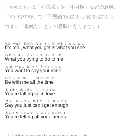
「
mystery」は「不思議」や「不可解」などの意味。
「no
mystery」で「不思議ではない／謎ではない」
つまり「単純なこと」の意味になります。）
私は
本物よ
君が見
たま
まの
姿
が全て
なん
だよ
I’m
real
,
what
you
get
is
what
you
see
私に何
をし
ようとし
て
い
る
の
What
you
trying
to
do
to
me
自分
のもの
だ
って
言いた
いのね
You
want
to
say
your
mine
いつ
も自
分と
一
緒に
いてって
Be
with
me
all
the
time
君は凄く
恋に落ち
つ
つ
あるね
You’re
falling
so
in
love
幾ら
あっ
ても
飽きな
いと
言うのね
Say
you
just
can’t
get
enough
君の友だ
ちみんな
に
言って
るんでしょ
You’re
telling
all
your
friends