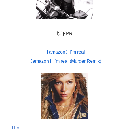
以下PR
【amazon】I’m real
【amazon】I’m real (Murder Remix)
J.Lo