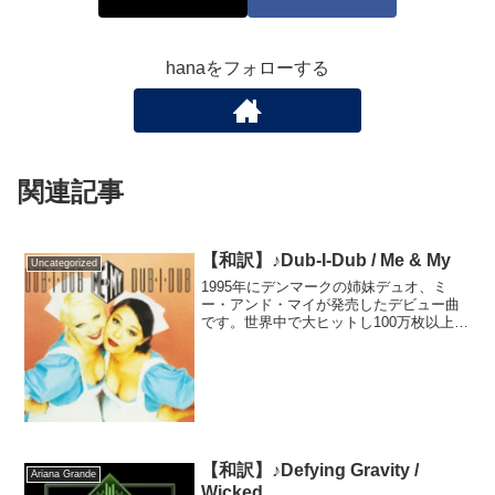
hanaをフォローする
関連記事
【和訳】♪Dub-I-Dub / Me & My
Uncategorized
1995年にデンマークの姉妹デュオ、ミ
ー・アンド・マイが発売したデビュー曲
です。世界中で大ヒットし100万枚以上を
売り上げたこの曲ですが、中でも日本で
の売り上げが凄まじく、150万枚を売り上
げたそうです。つまり売り上げのほとん
どは日本です。...
【和訳】♪Defying Gravity /
Ariana Grande
Wicked