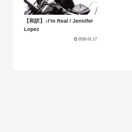
【和訳】♪I’m Real / Jennifer
Lopez
2026.01.17