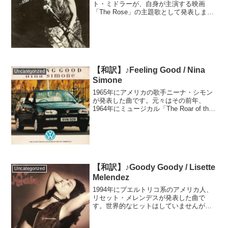
ト・ミドラーが、自身が主演する映画
「The Rose」の主題歌として発表しまし
た。当初、映画のプロデューサーたちは
この曲は合わないと却下していたそうで
すが、音楽を担当したポール・A・ロスチ
ャイルドが気に...
【和訳】♪Feeling Good / Nina
Uncategorized
Simone
1965年にアメリカの歌手ニーナ・シモン
が発表した曲です。元々はその前年、
1964年にミュージカル「The Roar of the
Greasepaint – The Smell of the Crowd／
ドーランの叫び、観客の匂い」のため...
【和訳】♪Goody Goody / Lisette
Uncategorized
Melendez
1994年にプエルトリコ系のアメリカ人、
リセット・メレンデスが発表した曲で
す。世界的なヒットはしていませんが、
日本では「空耳」が話題になり60万枚を
超えるヒットとなりました。日本でだけ