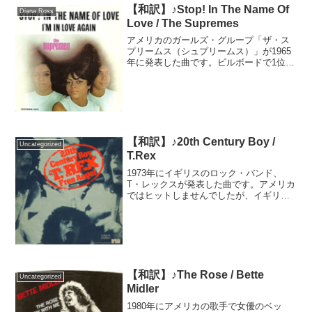
【和訳】♪Stop! In The Name Of
Diana Ross
Love / The Supremes
アメリカのガールズ・グループ「ザ・ス
プリームス（シュプリームス）」が1965
年に発表した曲です。ビルボードで1位を
獲得し、2001年にはグラミーの殿堂入り
を果たしました。パフォーマンスでは片
手を腰にあてて、もう片方の手を前に伸
ばして「Sto...
【和訳】♪20th Century Boy /
Uncategorized
T.Rex
1973年にイギリスのロック・バンド、
T・レックスが発表した曲です。アメリカ
ではヒットしませんでしたが、イギリス
を中心にヨーロッパでヒット。その後も
CMに起用されるなど、長く愛されている
曲です。東京でレコーディングされたと
いうこの曲は、日本...
【和訳】♪The Rose / Bette
Uncategorized
Midler
1980年にアメリカの歌手で女優のベッ