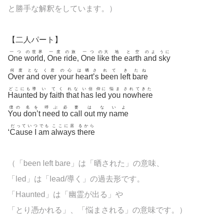
と勝手な解釈をしています。）
【二人パート】
一つ
の世界
一度
の旅
一つ
の大
地
と空
のよ
うに
One
world
,
One
ride
,
One
like
the
earth
and
sky
何度
とな
く君
の心
は晒さ
れて
き
たね
Over
and
over
your
heart’s
been
left
bare
どこにも導
い
てく
れな
い信
仰に
悩ま
されてきた
Haunted
by
faith
that
has
led
you
nowhere
僕の
名を
呼ぶ
必
要
は
な
いよ
You
don’t
need
to
call
out
my
name
だってい
つ
でも
ここに居
るから
‘
Cause
I
am
always
there
（「been left bare」は「晒された」の意味、
「led」は「lead/導く」の過去形です。
「Haunted」は「幽霊が出る」や
「とり憑かれる」、「悩まされる」の意味です。）