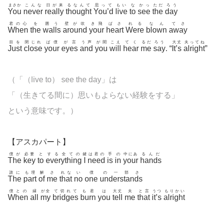
まさか
こんな
日が来
るなんて
思って
もい
な
かっ
ただ
ろう
You
never
really
thought
You’d
live
to
see
the
day
君の心
を
囲う
壁が吹
き飛
ばさ
れる
なん
てさ
When
the
walls
around
your
heart
Were
blown
away
目を
閉じれ
ば僕
が言
う声
が聞
こえ
てく
るだ
ろう
大丈
夫ってね
Just
close
your
eyes
and
you
will
hear
me
say
. “
It’s
alright
”
（「（live to） see the day」は
「（生きてる間に）思いもよらない経験をする」
という意味です。）
【アスカパート】
僕が
必要
と
する全ての
鍵
は君の
手
の
中にあ
るんだ
The
key
to
everything
I
need
is
in
your
hands
誰に
も理
解
さ
れな
い
僕
の一部さ
The
part
of
me
that
no
one
understands
僕との
縁
が全
て切れて
も君
は
大丈
夫
と言
うつ
もりかい
When
all
my
bridges
burn
you
tell
me
that
it’s
alright