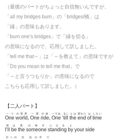
（最後のパートがちょっと自信無いんですが、
「all my bridges burn」の「bridges/橋」は
「縁」の意味もあります。
「burn one’s bridges」で「縁を切る」
の意味になるので、応用して訳しました。
「tell me that～」は「～を教えて」の意味ですが
「Do you mean to tell me that」で
「～と言うつもりか」の意味になるので
こちらも応用して訳しました。）
【二人パート】
一つ
の世界
一度
の旅
一であ
るこ
とは
変わり
は
しない
One
world
,
One
ride
,
One
‘
till
the
end
of
time
僕
は
君
の味方
になる
よ
I’ll
be
the
someone
standing
by
your side
日々の
生
活
の中
で