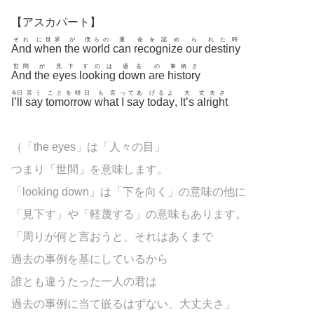
【アスカパート】
それ
に世界
が
僕らの
運
命を認め
ら
れた時
And
when
the
world
can
recognize
our
destiny
世間
が
見下
すのは
過去
の
事柄さ
And
the
eyes
looking
down
are
history
今日
言う
ことを明日
も言
っ
てあ
げるよ
大
丈夫さ
I’ll
say
tomorrow
what
I
say
today
,
It’s
alright
（「the eyes」は「人々の目」
つまり「世間」を意味します。
「looking down」は「下を向く」の意味の他に
「見下す」や「軽蔑する」の意味もあります。
「周りが何と言おうと、それはあくまで
過去の事例を基にしているから
誰とも違うたった一人の君は
過去の事例に当て嵌るはずない、大丈夫さ」