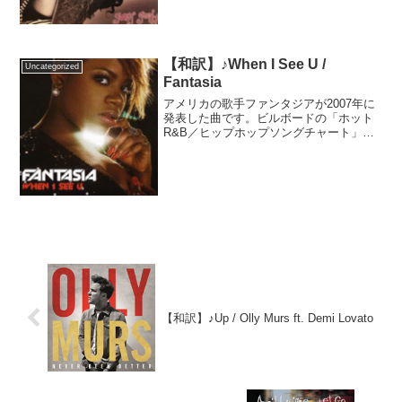
売れた曲、とも言えます。日本では「グ
リグリ」の通称で愛さ...
【和訳】♪When I See U /
Uncategorized
Fantasia
アメリカの歌手ファンタジアが2007年に
発表した曲です。ビルボードの「ホット
R&B／ヒップホップソングチャート」で1
位を獲得し、1年間もチャートに留まりま
した。これはビルボード史上14曲目の偉
業だそうです。賞レースでは受賞とはな
りませんでし...
【和訳】♪Up / Olly Murs ft. Demi Lovato