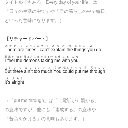
タイトルでもある「Every day of your life」は
「日々の生活の中で」や「君の暮らしの中で毎日」
といった意味になります。）
【リチャードパート】
君がや
る
ことを
説
明で
きない
時
もある
よ
There
are
times
I
can’t
explain
the
things
you
do
悪
魔が
僕を
君と共に連
れ去るの
を感
じる
んだ
I
feel
the
demons
taking
me
with
you
でも
大し
たこ
とな
いよ
君が
僕にか
けた
苦
労なんて
But
there
ain’t
too
much
You
could
put
me
through
大
丈夫さ
It’s
alright
（「put me through」は「（電話が）繋がる」
の意味ですが、他にも「達成する」の意味や
「苦労をかける」の意味もあります。）