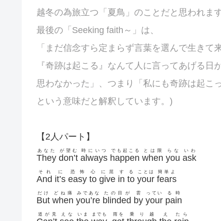
越冬の為旅立つ「夏鳥」のことだと思われま
最後の「Seeking faith～」は、
「まだ信念すら定まらず言葉を選んで生きて
『奇跡は起こる』なんて人に言ってあげる日
思わなかった」、つまり「私にも奇跡は起こ
という意味だと解釈しています。)
【2人パート】
あなた
が望む
時にいつ
でも起こる
とは限
らな
いわ
They
don’t
always
happen
when
you
ask
それ
に
恐怖
心
に屈
す
る
ことは
簡単よ
And
it’s
easy
to
give
in
to
your
fears
だけ
どね痛
みであな
たの目が
雲
ってい
る時
But
when
you’re
blinded
by
your
pain
道が見
えな
いま
までも
雨を
乗り越
え
たら