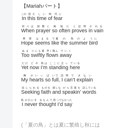
【Mariahパート】
この
恐ろ
しい
時
代に
In
this
time
of
fear
祈りは
頻繁に
無
駄だ
と証明
さ
れる
When
prayer
so
often
proves
in
vain
希望
はまる
で夏
の
鳥のよ
うに
Hope
seems
like
the
summer
bird
あま
りにも素
早く飛ん
でいく
Too
swiftly
flown
away
だけ
ど今
私は
ここに立っ
ている
Yet
now
I’m
standing
here
胸
がいっ
ぱ
いで
説
明で
きない
My
hearts
so
full
,
I
can’t
explain
信じられる
ものを
探しな
がら言葉を
話している
Seeking
faith
and
speakin’
words
私
が口にす
るなんて思
ってな
かった
I
never
thought
I’d
say
(「夏の鳥」とは夏に繁殖し秋には