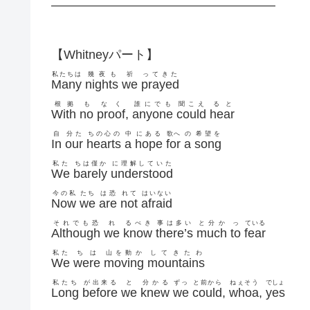
——————————————————
【Whitneyパート】
私たちは
幾夜も
祈
ってきた
Many
nights
we
prayed
根拠
も
なく
誰にでも
聞こえ
ると
With
no
proof
,
anyone
could
hear
自
分た
ちの心の
中
にある
歌へ
の
希望を
In
our
hearts
a
hope
for
a
song
私た
ちは僅か
に理解していた
We
barely
understood
今の私
たち
は恐
れて
はいない
Now
we
are
not
afraid
それでも恐
れ
るべき
事は多い
と分か
っ
ている
Although
we
know
there’s
much
to
fear
私た
ちは
山を動か
してきたわ
We
were
moving
mountains
私たち
が出来る
と
分かる
ずっ
と前から
ねぇそう
でしょ
Long
before
we
knew
we
could
,
whoa
,
yes