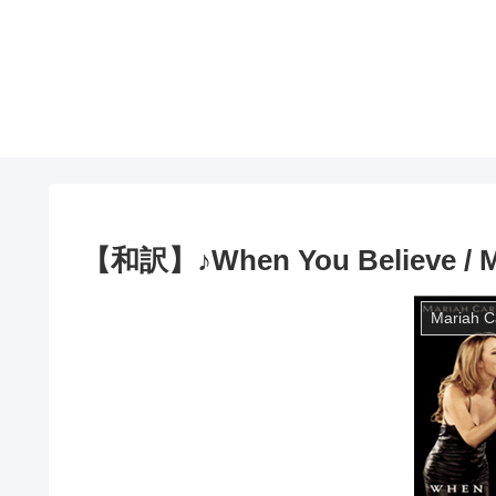
【和訳】♪When You Believe / Ma
Mariah C