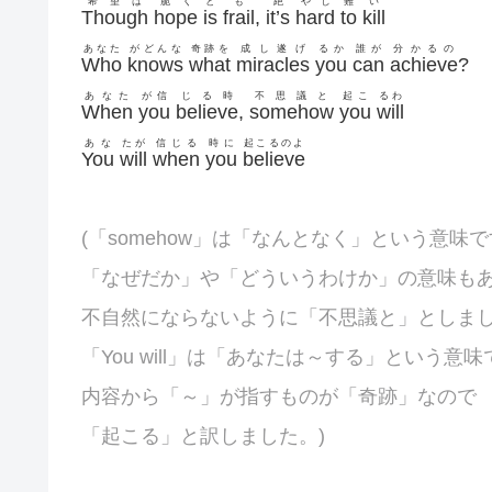
希望は
脆く
と
も
絶
やし
難
い
Though
hope
is
frail
,
it’s
hard
to
kill
あなた
がどんな
奇跡を
成し遂げ
るか
誰が
分かるの
Who
knows
what
miracles
you
can
achieve
?
あなた
が信
じる時
不思議と
起こ
るわ
When
you
believe
,
somehow
you
will
あな
たが
信じる
時に
起こるのよ
You
will
when
you
believe
(「somehow」は「なんとなく」という意味
「なぜだか」や「どういうわけか」の意味も
不自然にならないように「不思議と」としま
「You will」は「あなたは～する」という意味
内容から「～」が指すものが「奇跡」なので
「起こる」と訳しました。)