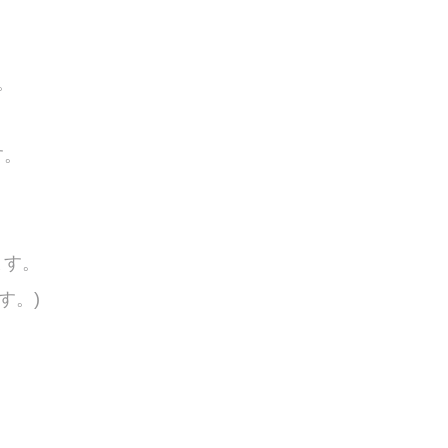
。
す。
ます。
す。)