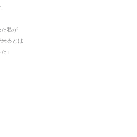
す。
来た私が
が来るとは
った」