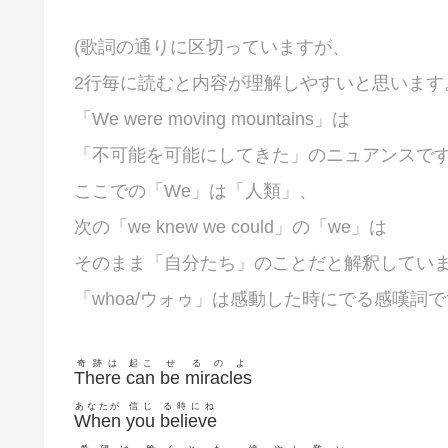
(歌詞の通りに区切っていますが、
2行毎に読むと内容が理解しやすいと思います
「We were moving mountains」は
「不可能を可能にしてきた」のニュアンスで
ここでの「We」は「人類」、
次の「we knew we could」の「we」は
そのまま「自分たち」のことだと解釈してい
「whoa/ウォゥ」は感動した時にでる感嘆詞で
奇跡は
起こ
せ
るのよ
There
can
be
miracles
あなたが
信じ
る時にね
When
you
believe