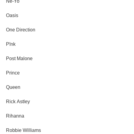
Ne-Yo
Oasis
One Direction
P!nk
Post Malone
Prince
Queen
Rick Astley
Rihanna
Robbie Williams