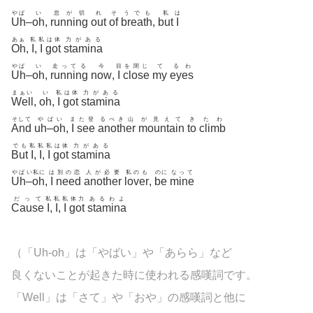
やば
い
息が切
れ
そ
うでも
私
は
Uh
–
oh
,
running
out
of
breath
,
but
I
あぁ
私
私
は体
力がある
Oh
,
I
,
I
got
stamina
やば
い
走ってる
今
目
を閉じ
て
るわ
Uh
–
oh
,
running
now
,
I
close
my
eyes
まぁい
い
私
は体
力がある
Well
,
oh
,
I
got
stamina
そして
や
ば
い
ま
た登
るべき山
が見えて
き
たわ
And
uh
–
oh
,
I
see
another
mountain
to
climb
でも
私
私
私
は体
力がある
But
I
,
I
,
I
got
stamina
やば
い
私に
は
別の恋
人が必要
私のも
のに
なって
Uh
–
oh
,
I
need
another
lover
,
be
mine
だって
私
私
私
体力
あるわよ
Cause
I
,
I
,
I
got
stamina
（「Uh-oh」は「やばい」や「あらら」など
良くないことが起きた時に使われる感嘆詞です。
「Well」は「さて」や「おや」の感嘆詞と他に