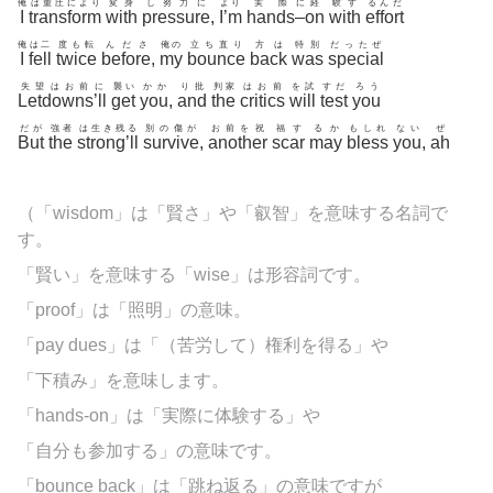
俺
は重圧により
変身
し努力に
より
実際
に
経
験す
るんだ
I
transform
with
pressure
,
I’m
hands
–
on
with
effort
俺
は二
度も転
んださ
俺の
立ち直り
方は
特別
だったぜ
I
fell
twice
before
,
my
bounce
back
was
special
失望はお前に
襲い
かか
り批
判家
はお前
を試
すだ
ろう
Letdowns’ll
get
you
,
and
the
critics
will
test
you
だが
強者
は生き残る
別の傷が
お前を祝
福す
るか
もしれ
ない
ぜ
But
the
strong’ll
survive
,
another
scar
may
bless
you
,
ah
（「wisdom」は「賢さ」や「叡智」を意味する名詞で
す。
「賢い」を意味する「wise」は形容詞です。
「proof」は「照明」の意味。
「pay dues」は「（苦労して）権利を得る」や
「下積み」を意味します。
「hands-on」は「実際に体験する」や
「自分も参加する」の意味です。
「bounce back」は「跳ね返る」の意味ですが