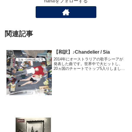
hanaをフォローする
関連記事
【和訳】♪Chandelier / Sia
Sia
2014年にオーストラリアの歌手シーアが
発表した曲です。世界中で大ヒットし、
20ヵ国のチャートでトップ5入りしまし
た。特にアメリカでの評価が高く、200万
枚以上の売り上げを記録し、グラミー賞
にもノミネートされました。ナタリー・
ポートマンが出...