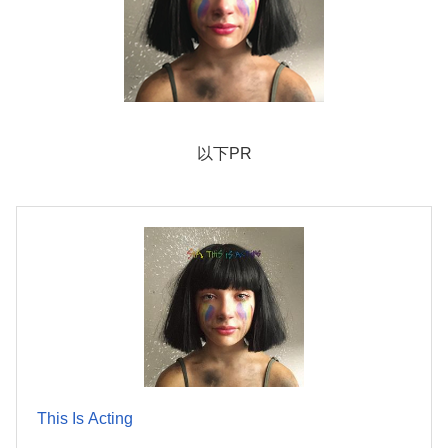
以下PR
This Is Acting