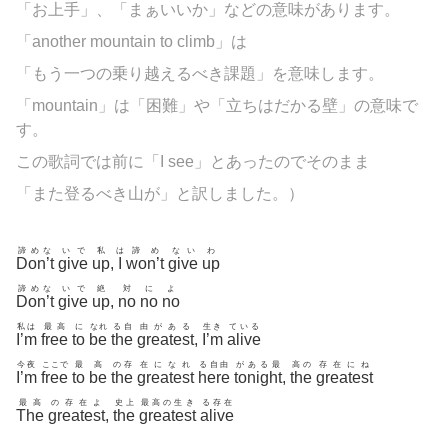
「お上手」、「まぁいいか」などの意味があります。
「another mountain to climb」は
「もう一つの乗り越えるべき課題」を意味します。
「mountain」は「困難」や「立ちはだかる壁」の意味で
す。
この歌詞では前に「I see」とあったのでそのまま
「また登るべき山が」と訳しました。）
諦めな
いで
私
は
諦め
ない
わ
Don’t
give
up
,
I
won’t
give
up
諦めな
いで
絶
対
に
よ
Don’t
give
up
,
no
no
no
私は
最高
に
なれ
る自
由がある
生き
ている
I’m
free
to
be
the
greatest
,
I’m
alive
今夜
ここで
最
高
の存
在になれ
る自由
がある最
高の
存在にね
I’m
free
to
be
the
greatest
here
tonight
,
the
greatest
最高
の存在よ
史上
最高の生き
る存在
The
greatest
,
the
greatest
alive