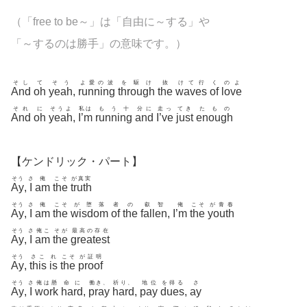
（「free to be～」は「自由に～する」や
「～するのは勝手」の意味です。）
そし
て
そう
よ愛の波
を駆け
抜
けて行
く
のよ
And
oh
yeah
,
running
through
the
waves
of
love
それ
に
そうよ
私は
もう十
分に
走っ
てき
たもの
And
oh
yeah
,
I’m
running
and
I’ve
just
enough
【ケンドリック・パート】
そう
さ
俺
こそ
が真実
Ay
,
I
am
the
truth
そう
さ
俺
こそ
が堕落
者
の
叡智
俺
こそ
が青春
Ay
,
I
am
the
wisdom
of
the
fallen
,
I’m
the
youth
そう
さ
俺こ
そが
最高の存在
Ay
,
I
am
the
greatest
そう
さこ
れ
こそ
が証明
Ay
,
this
is
the
proof
そう
さ
俺は懸
命に
働き、
祈り、
地位
を得る
さ
Ay
,
I
work
hard
,
pray
hard
,
pay
dues
,
ay