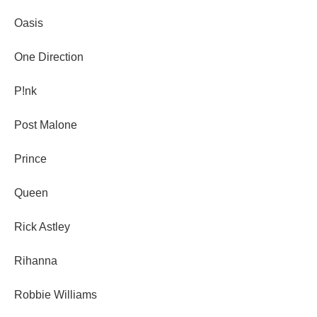
Oasis
One Direction
P!nk
Post Malone
Prince
Queen
Rick Astley
Rihanna
Robbie Williams