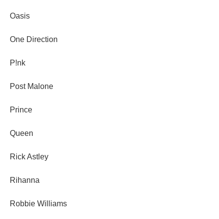
Oasis
One Direction
P!nk
Post Malone
Prince
Queen
Rick Astley
Rihanna
Robbie Williams