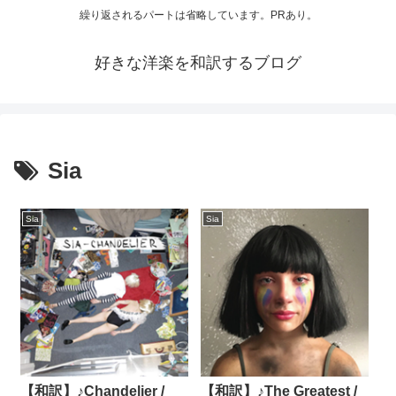
繰り返されるパートは省略しています。PRあり。
好きな洋楽を和訳するブログ
Sia
Sia
Sia
【和訳】♪Chandelier /
【和訳】♪The Greatest /