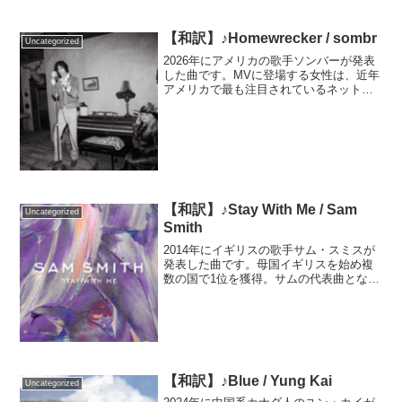
【和訳】♪Homewrecker / sombr
Uncategorized
2026年にアメリカの歌手ソンバーが発表
した曲です。MVに登場する女性は、近年
アメリカで最も注目されているネット・
インフルエンサーでモデルのクエン・ブ
ラックウェルです。作詞曲はソンバー自
身が担当。編曲は「12 to 12」と同じくア
メリカの...
【和訳】♪Stay With Me / Sam
Uncategorized
Smith
2014年にイギリスの歌手サム・スミスが
発表した曲です。母国イギリスを始め複
数の国で1位を獲得。サムの代表曲となり
ました。アメリカでは惜しくも1位を獲得
できず、最高2位でした。その時1位だっ
たのはMAGIC！「Rude」のでした。----
-...
【和訳】♪Blue / Yung Kai
Uncategorized