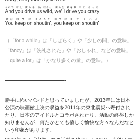
それで
君は
俺らを
熱
狂させ
俺らは
君を夢
中に
させる
And
you
drive
us
wild
,
we’ll
drive
you
crazy
君は
叫び
続
けるんだ
叫び
続け
て
くれよ
You
keep
on
shoutin’
,
you
keep
on
shoutin’
（「for a while」は「しばらく」や「少しの間」の意味。
「
fancy」は「洗礼された」や「おしゃれ」などの意味。
「quite a lot」は「かなり多くの量」の意味。）
————————————-
勝手に怖いバンドと思っていましたが、2013年には日本
公演の映画館上映の収益を2011年の東北震災へ寄付され
たり、日本のアイドルとコラボされたり、活動の終盤しか
知りませんが、何だかとても優しく愉快な方々なんだなと
いう印象があります。