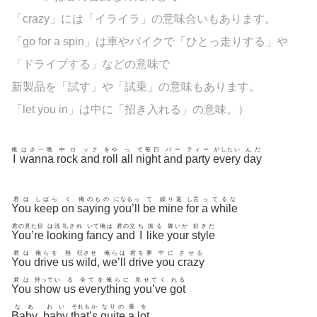
「crazy」には「イライラ」の意味合いもあります。
「go for a spin」は車やバイクで「ひとっ走りする」や
「ドライブする」などの意味で
新製品を「試す」や「試乗」の意味もあります。
「let you in」は中に「招き入れる」の意味。）
俺
はさ一晩
中ロ
ック
をや
っ
て毎日
パー
ティー
がしたい
んだ
I
wanna
rock
and
roll
all
night
and
party
every
day
君は
しばら
く
俺のもの
になるっ
て
繰り返
し言
っ
てるな
You
keep
on
saying
you’ll
be
mine
for
a
while
君の見た目
は洗礼され
いて俺は
君の立
ち
振る
舞いが
好きだ
You’re
looking
fancy
and
I
like
your
style
君は
俺らを
熱
狂させ
俺らは
君を夢
中に
させる
You
drive
us
wild
,
we’ll
drive
you
crazy
君は
持ってい
る
全てを俺らに
見せてく
れる
You
show
us
everything
you’ve
got
なあ
おい
それもか
なりの
量
を
Baby
,
baby
that’s
quite
a
lot