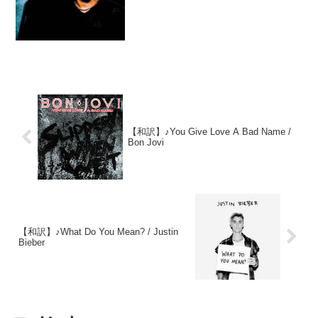
1位を記録し、アダルト・コンテンポラリ
ー・チャートでは17週間も首位を獲得し
まし。MVでは「スパイダーマン」のヒロ
イン役とし...
【和訳】♪You Give Love A Bad Name /
Bon Jovi
【和訳】♪What Do You Mean? / Justin
Bieber