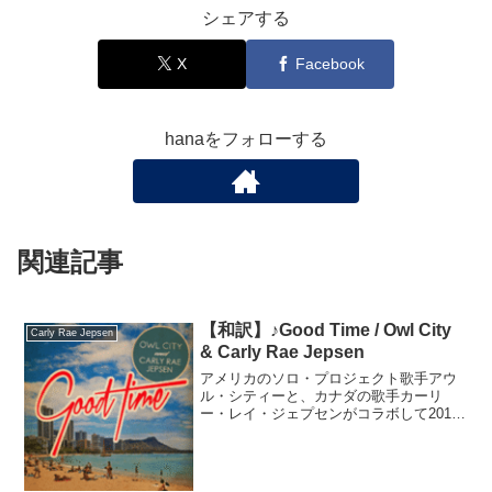
シェアする
X
Facebook
hanaをフォローする
関連記事
【和訳】♪Good Time / Owl City
Carly Rae Jepsen
& Carly Rae Jepsen
アメリカのソロ・プロジェクト歌手アウ
ル・シティーと、カナダの歌手カーリ
ー・レイ・ジェプセンがコラボして2012
年に発売した曲です。これまで「ワンヒ
ット・ワンダー／一発屋」のような印象
を持たれていた両者ですが、その汚名を
返上できるほど世界的に...