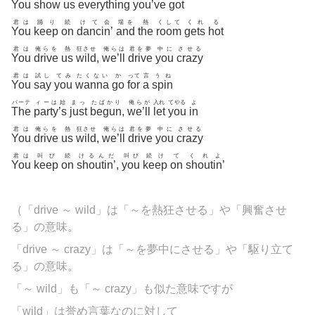
You
show
us
everything
you’ve
got
君は
踊り
続
けて会
場を
熱
くして
くれ
る
You
keep
on
dancin’
and
the
room
gets
hot
君は
俺らを
熱
狂させ
俺らは
君を夢
中に
させる
You
drive
us
wild
,
we’ll
drive
you
crazy
君は
試し
てみ
たくない
か
って
言
うね
You
say
you
wanna
go
for
a
spin
パーテ
ィーは始
まっ
たばかり
俺らが
入れ
てやる
よ
The
party’s
just
begun
,
we’ll
let
you
in
君は
俺らを
熱
狂させ
俺らは
君を夢
中に
させる
You
drive
us
wild
,
we’ll
drive
you
crazy
君は
叫び
続
けるんだ
叫び
続け
て
くれよ
You
keep
on
shoutin’
,
you
keep
on
shoutin’
（「drive ～ wild」は「～を熱狂させる」や「興奮させ
る」の意味。
「drive ～ crazy」は「～を夢中にさせる」や「駆り立て
る」の意味。
「～ wild」も「～ crazy」も似た意味ですが
「wild」は誉め言葉なのに対して