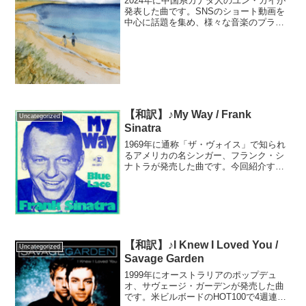
2024年に中国系カナダ人のユン・カイが
発表した曲です。SNSのショート動画を
中心に話題を集め、様々な音楽のプラッ
トフォームで合計10億回以上再生される
大ヒット曲となりました。曲を作ったユ
ン本人曰く、中国ドラマ「当我飞奔向你
／When I ...
【和訳】♪My Way / Frank
Uncategorized
Sinatra
1969年に通称「ザ・ヴォイス」で知られ
るアメリカの名シンガー、フランク・シ
ナトラが発売した曲です。今回紹介する
のは英語カバーver.ですが、原曲はフラン
スのジャズ歌手クロード・フランソワの
「コム・ダビチュード/いつものように」
です。英語v...
【和訳】♪I Knew I Loved You /
Uncategorized
Savage Garden
1999年にオーストラリアのポップデュ
オ、サヴェージ・ガーデンが発売した曲
です。米ビルボードのHOT100で4週連続