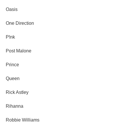
Oasis
One Direction
P!nk
Post Malone
Prince
Queen
Rick Astley
Rihanna
Robbie Williams