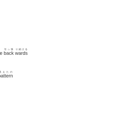
と
引っ張
り続ける
e
back
wards
見えたの
pattern