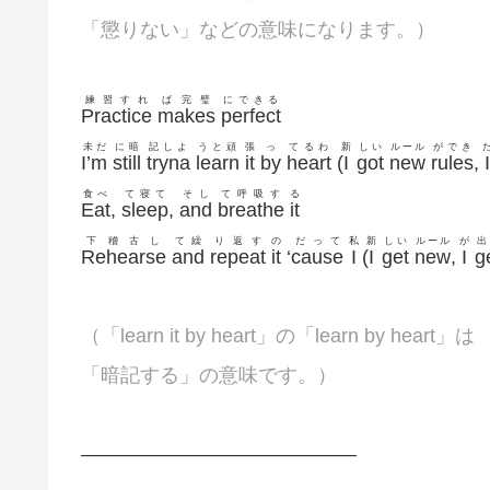
「懲りない」などの意味になります。）
練習すれ
ば完璧
にできる
Practice
makes
perfect
未だ
に暗
記しよ
うと頑
張
っ
てるわ
新
しい
ルール
ができ
I’m
still
tryna
learn
it
by
heart
(
I
got
new
rules
,
I
食べ
て寝て
そし
て呼吸す
る
Eat
,
sleep
,
and
breathe
it
下稽古し
て繰
り返す
の
だって
私
新
しい
ルール
が
出
Rehearse
and
repeat
it
‘
cause
I
(
I
get
new
,
I
g
（「learn it by heart」の「learn by heart」は
「暗記する」の意味です。）
——————————————