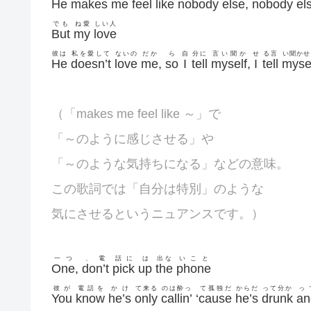
He
makes
me
feel
like
nobody
else
,
nobody
el
でも
ね愛
しい人
But
my
love
彼は
私を愛して
ないの
だか
ら
自
分に
言い聞か
せ
る言
い聞かせ
He
doesn’t
love
me
,
so
I
tell
myself
,
I
tell
myse
（「makes me feel like ～」で
「～のように感じさせる」や
「～のような気持ちになる」などの意味。
この歌詞では「自分は特別」のような
気にさせるというニュアンスです。）
一つ
、電
話に
は
出な
いこと
One
,
don’t
pick
up
the
phone
彼が
電話を
かけ
て来る
のは酔っ
て孤独だ
からだ
って分か
っ
You
know
he’s
only
callin’
‘
cause
he’s
drunk
an