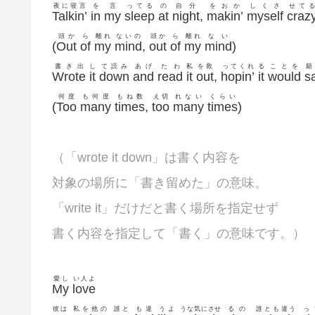
夜に寝言
を
言
ってる
の
自分
をおか
しくさ
せてる
Talkin’
in
my
sleep
at
night
,
makin’
myself
craz
頭か
ら
離れ
ないの
頭か
ら
離れ
ない
(
Out
of
my
mind
,
out
of
my
mind
)
書き出
し
て読み
あげ
たわ
私
を救
ってくれ
る
ことを
願
Wrote
it
down
and
read
it
out
,
hopin’
it
would
s
何度
も何度
もね数
え切
れない
くらい
(
Too
many
times
,
too
many
times
)
（「wrote it down」は書く内容を
対象の場所に「書き留めた」の意味。
「write it」だけだと書く場所を指定せず
書く内容を指定して「書く」の意味です。）
愛し
い人よ
My
love
彼は
私を他の
誰と
も違
うよ
うな気にさせ
るの
誰とも違う
っ