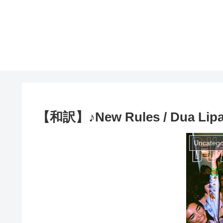
【和訳】♪New Rules / Dua Lip
Uncatego