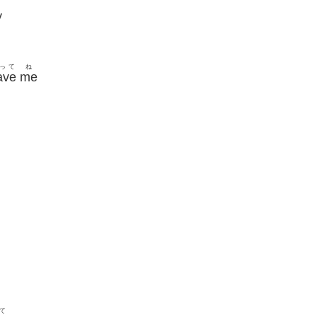
y
って
ね
ave
me
て