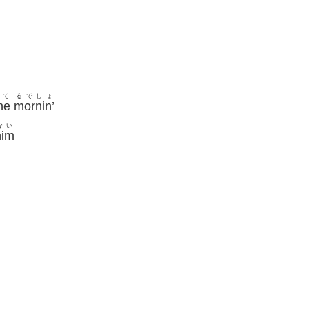
って
るでしょ
he
mornin’
ない
him
。
。