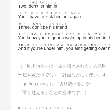
二つ
、招き
入れ
ないこ
と
Two
,
don’t
let
him
in
また
追い
出
すは
めに
な
るわよ
You’ll
have
to
kick
him
out
again
三つ、
友だち
に
なら
ないこと
Three
,
don’t
be
his
friend
朝に
は彼の
ベッドで
目を覚ま
すこと
に
な
るっ
て分
か
You
know
you’re
gonna
wake
up
in
his
bed
in
t
それに
彼
の下に
なったら
あな
たは
切り抜
けられな
いじゃ
And
if
you’re
under
him
,
you
ain’t
getting
over
（「let him in」は「彼を招き入れる」の意味
部屋や家だけでなく、計画などにも使います
「getting over」は「切り抜ける」や
「乗り越える」などの意味です。）
新
しい
ルール
ができ
た
の数え
るわ