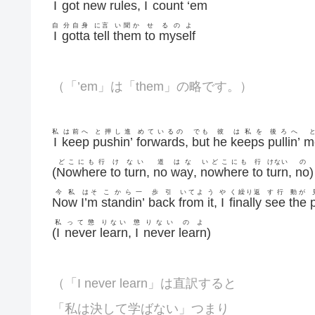
I
got
new
rules
,
I
count
‘
em
自
分自身
に言
い聞か
せ
るのよ
I
gotta
tell
them
to
myself
（「’em」は「them」の略です。）
私
は前へ
と押し進
めているの
でも
彼
は私を
後ろへ
I
keep
pushin’
forwards
,
but
he
keeps
pullin’
m
どこにも行
け
ない
道
はな
いどこにも
行
けない
の
(
Nowhere
to
turn
,
no
way
,
nowhere
to
turn
,
no
)
今私
はそ
こから一
歩引
いてよ
う
や
く繰り返
す行
動が
Now
I’m
standin’
back
from
it
,
I
finally
see
the
私
って懲
りない
懲
りない
のよ
(
I
never
learn
,
I
never
learn
)
（「I never learn」は直訳すると
「私は決して学ばない」つまり