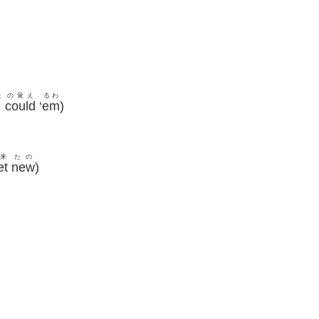
た
の覚え
るわ
could
‘
em
)
来
たの
et
new
)