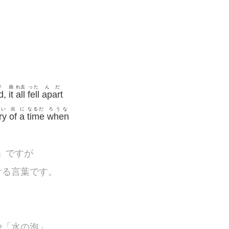
が
崩
れ去
った
んだ
d
,
it
all
fell
apart
い
出
に
なるだ
ろうな
ry
of
a
time
when
る」ですが
ける言葉です。
や「水の泡」