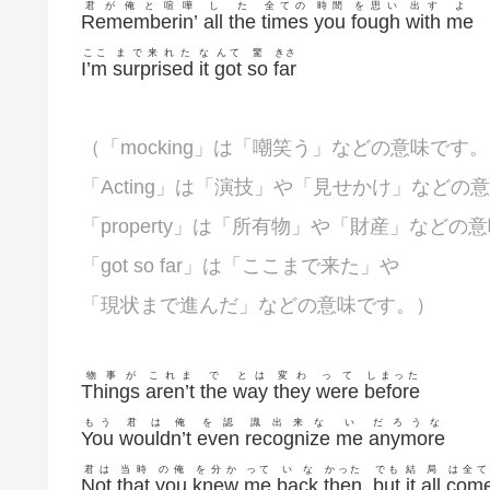
君が俺と喧嘩
し
た
全ての
時間
を思い
出す
よ
Rememberin’
all
the
times
you
fough
with
me
ここ
まで来れた
な
んて
驚
きさ
I’m
surprised
it
got
so
far
（「
mocking
」は「嘲笑う」などの意味です。
「
Acting」は「演技」や「見せかけ」などの
「
property」は「所有物」や「財産」などの
「got so far」は「ここまで来た」や
「現状まで進んだ」などの意味です。）
物事が
これま
で
とは
変わ
って
しまった
Things
aren’t
the
way
they
were
before
もう
君は俺
を認
識出来な
い
だろうな
You
wouldn’t
even
recognize
me
anymore
君は
当時
の俺
を分か
って
いな
かった
でも
結
局
は全て
Not
that
you
knew
me
back
then
,
but
it
all
com