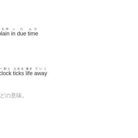
ムを作
っ
た
んだ
lain
in
due
time
一刻と
人生を
過ぎ
ていく
clock
ticks
life
away
などの意味。