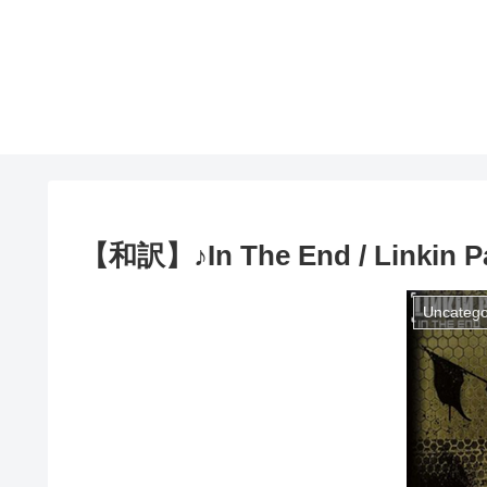
【和訳】♪In The End / Linkin P
Uncatego