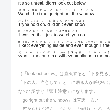
It’s
so
unreal
,
didn’t
look
out
below
時間が
無駄
にな
る
のを
じっ
と
見守る
Watch
the
time
go
right
out
the
window
持ち堪え
ようと
し
た
、
知らな
かった
んだよ
Tryna
hold
on
,
d
–
didn’t
even
know
君
が去るの
を
見
る為
に
全て無駄
にし
た
I
wasted
it
all
just
to
watch
you
go
俺
は全て
胸の内にし
まって
努力
したに
も関わらず
全
て
I
kept
everything
inside
and
even
though
I
trie
それが
俺
にとって
何
ら
かの
意味を持つ
な
ら
いつか思
What
it
meant
to
me
will
eventually
be
a
memo
（「look out below」は直訳すると「下を見
「下の人、注意して」と上に居る人が呼びか
なので訳すと「頭上注意」になります。
「go right out the window」は直訳すると
「窓から出て行く」ですが、「無駄になる」