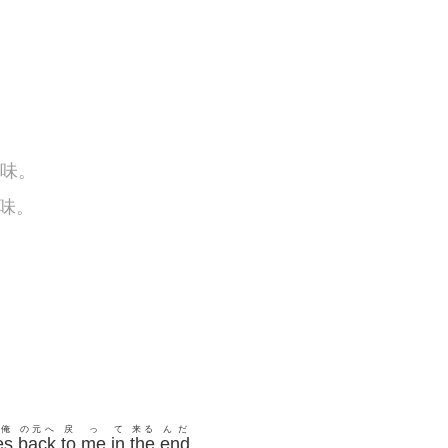
意味。
意味。
俺
の元へ
戻
っ
て
来る
んだ
es
back
to
me
in
the
end