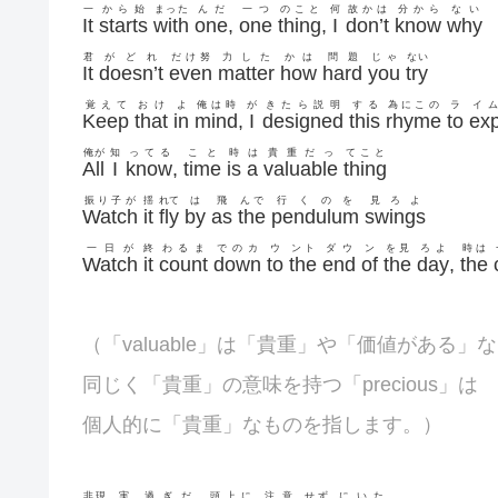
一
から始
まった
んだ
一つ
のこと
何
故かは
分から
ない
It
starts
with
one
,
one
thing
,
I
don’t
know
why
君
がどれ
だけ努
力した
かは
問題
じゃ
ない
It
doesn’t
even
matter
how
hard
you
try
覚えて
おけ
よ
俺は時
が
きたら説明
する
為にこの
ラ
イ
Keep
that
in
mind
,
I
designed
this
rhyme
to
exp
俺が
知
ってる
こと
時
は
貴重だっ
てこと
All
I
know
,
time
is
a
valuable
thing
振り子が
揺
れて
は
飛
んで
行くのを
見ろよ
Watch
it
fly
by
as
the
pendulum
swings
一日が
終
わるま
でのカ
ウ
ント
ダウ
ン
を見
ろよ
時は
Watch
it
count
down
to
the
end
of
the
day
,
the
（「
valuable」は「貴重」や「価値がある」
同じく「貴重」の意味を持つ「precious」は
個人的に「貴重」なものを指します。）
非現
実
過ぎだ
頭上に
注意
せず
にいた