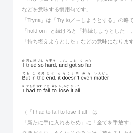
などを意味する慣用句です。
「Tryna」は「Try to／～しようとする」の略
「hold on」と続けると
「持続しようとした」
「持ち堪えようとした」などの意味になりま
必
死に努
力し
た事そ
してこ
こま
で
来た
I
tried
so
hard
,
and
got
so
far
でも
な
結局
はそ
ん
なこと関
係な
いんだよ
But
in
the
end
,
it
doesn’t
even
matter
全
てを手
放す
には
落ち
るしかな
か
った
I
had
to
fall
to
lose
it
all
（「I had to fall to lose it all」は
「新たに手に入れるため」に「全てを手放す