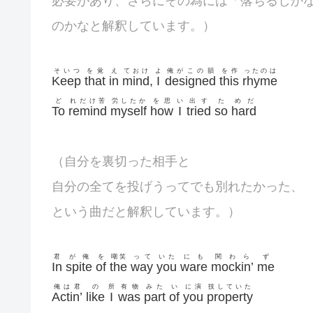
必要があり、さらにその為には「落ちるしか
のかなと解釈しています。）
そいつ
を覚
え
ておけ
よ
俺がこの韻
を作
ったのは
Keep
that
in
mind
,
I
designed
this
rhyme
ど
れだけ苦
労したか
を思
い
出す
た
めだ
To
remind
myself
how
I
tried
so
hard
（自分を裏切った相手と
自分の全てを投げうってでも別れたかった、
という曲だと解釈しています。）
君
が俺
を
嘲笑
って
いた
にも
関わら
ず
In
spite
of
the
way
you
ware
mockin’
me
俺は君
の
所
有物
みた
い
に演
技していた
Actin’
like
I
was
part
of
you
property