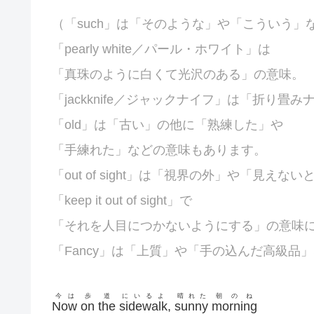
（「such」は「そのような」や「こういう」
「pearly white／パール・ホワイト」は
「真珠のように白くて光沢のある」の意味。
「
jackknife／ジャックナイフ」は「折り畳
「old」は「古い」の他に「熟練した」や
「手練れた」などの意味もあります。
「out of sight」は「視界の外」や「見えな
「keep it out of sight」で
「それを人目につかないようにする」の意味
「
Fancy」は「上質」や「手の込んだ高級品
今は
歩
道
にいるよ
晴れた
朝のね
Now
on
the
sidewalk
,
sunny
morning