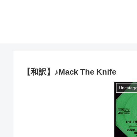
【和訳】♪Mack The Knife
Uncatego