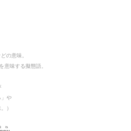
などの意味。
鳴を意味する擬態語。
が
る」や
味。）
よね