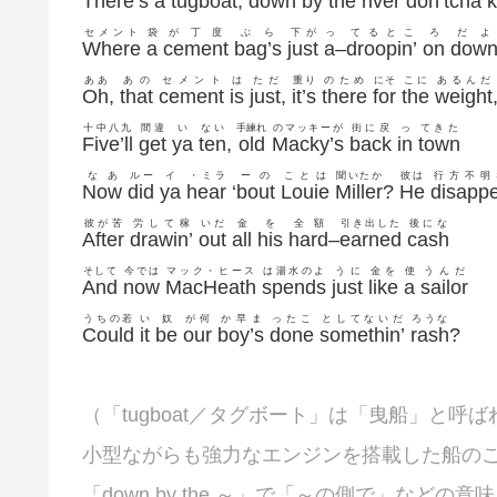
There’s
a
tugboat
,
down
by
the
river
don’tcha
セメント
袋
が丁度
ぶら
下が
っ
てるとこ
ろ
だよ
Where
a
cement
bag’s
just
a
–
droopin’
on
dow
ああ
あの
セメント
は
ただ
重り
のため
にそ
こに
あるんだ
Oh
,
that
cement
is
just
,
it’s
there
for
the
weight
十中八九
間違
い
ない
手練れ
のマッキーが
街に戻
っ
てきた
Five’ll
get
ya
ten
,
old
Macky’s
back
in
town
なあ
ルー
イ
・ミラ
ーの
ことは
聞いたか
彼は
行方不明
Now
did
ya
hear
‘
bout
Louie
Miller
?
He
disapp
彼が苦
労して稼
いだ
金
を
全額
引き出した
後にな
After
drawin’
out
all
his
hard
–
earned
cash
そして
今では
マック・ヒース
は湯水のよ
うに
金を
使
うんだ
And
now
MacHeath
spends
just
like
a
sailor
うちの若
い
奴
が何
か早ま
ったこ
としてないだ
ろうな
Could
it
be
our
boy’s
done
somethin’
rash
?
（「
tugboat／タグボート」は「曳船」と呼ば
小型ながらも強力なエンジンを搭載した船の
「down by the ～」で「～の側で」などの意