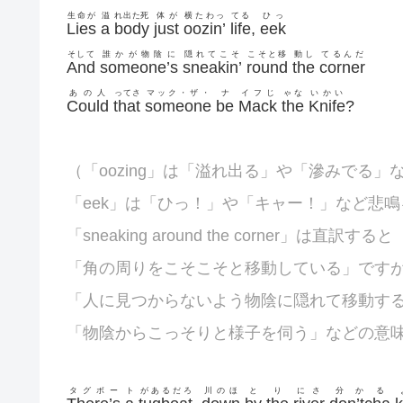
生命が
溢
れ出た死
体が
横たわっ
てる
ひっ
Lies
a
body
just
oozin’
life
,
eek
そして
誰かが物陰に
隠れてこそ
こそと移
動し
てるんだ
And
someone’s
sneakin’
round
the
corner
あの人
ってさ
マック・ザ・
ナ
イフじ
ゃな
いかい
Could
that
someone
be
Mack
the
Knife
?
（「oozing」は「溢れ出る」や「滲みでる」
「eek」は「ひっ！」や「キャー！」など悲
「sneaking around the corner」は直訳すると
「角の周りをこそこそと移動している」です
「人に見つからないよう物陰に隠れて移動す
「物陰からこっそりと様子を伺う」などの意
タグボー
ト
があるだろ
川のほ
と
り
にさ
分かる