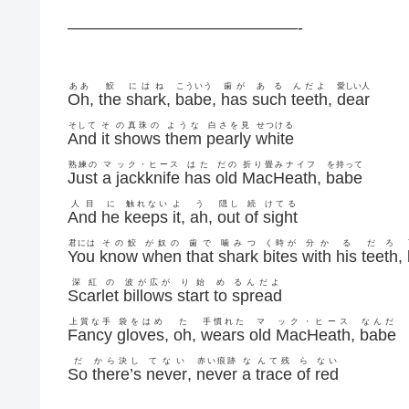
——————————————-
ああ
鮫
にはね
こういう
歯が
ある
んだよ
愛しい人
Oh
,
the
shark
,
babe
,
has
such
teeth
,
dear
そして
そ
の真珠の
ような
白さを見
せつける
And
it
shows
them
pearly
white
熟練の
マ
ック・ヒース
はた
だの
折り畳みナイフ
を持って
Just
a
jackknife
has
old
MacHeath
,
babe
人目
に
触れない
よ
う
隠し
続
けてる
And
he
keeps
it
,
ah
,
out
of
sight
君には
その鮫
が奴の
歯で
噛みつ
く時が
分か
る
だろ
You
know
when
that
shark
bites
with
his
teeth
,
深紅の
波が広が
り始
め
るんだよ
Scarlet
billows
start
to
spread
上質な手
袋をはめ
た
手慣れた
マ
ック・ヒース
なんだ
Fancy
gloves
,
oh
,
wears
old
MacHeath
,
babe
だ
から決し
てない
赤い痕跡
な
んて残
ら
ない
So
there’s
never
,
never
a
trace
of
red