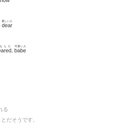
know
n
愛しい人
,
dear
なんだ
可愛い人
eared
,
babe
れる
ことだそうです。
味。